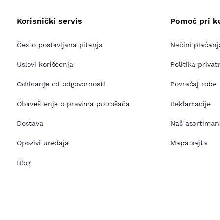
Korisnički servis
Pomoć pri k
Često postavljana pitanja
Načini plaćanj
Uslovi korišćenja
Politika privat
Odricanje od odgovornosti
Povraćaj robe
Obaveštenje o pravima potrošača
Reklamacije
Dostava
Naš asortiman
Opozivi uređaja
Mapa sajta
Blog