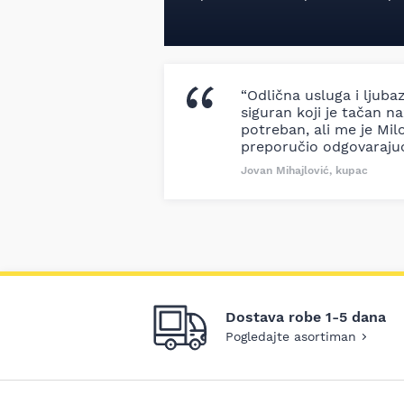
“Odlična usluga i ljuba
siguran koji je tačan naz
potreban, ali me je Milo
preporučio odgovaraju
Jovan Mihajlović, kupac
Dostava robe 1-5 dana
Pogledajte asortiman