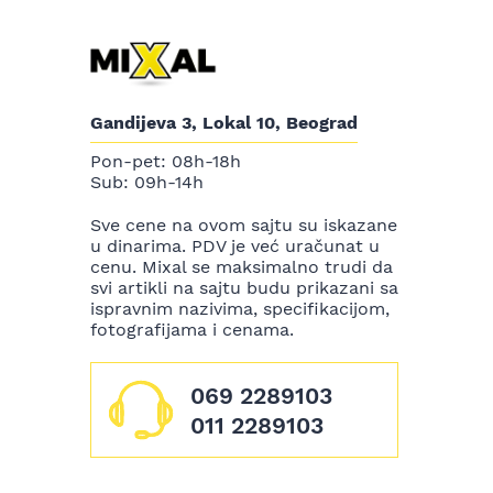
Gandijeva 3, Lokal 10, Beograd
Pon-pet: 08h-18h
Sub: 09h-14h
Sve cene na ovom sajtu su iskazane
u dinarima. PDV je već uračunat u
cenu. Mixal se maksimalno trudi da
svi artikli na sajtu budu prikazani sa
ispravnim nazivima, specifikacijom,
fotografijama i cenama.
069 2289103
011 2289103