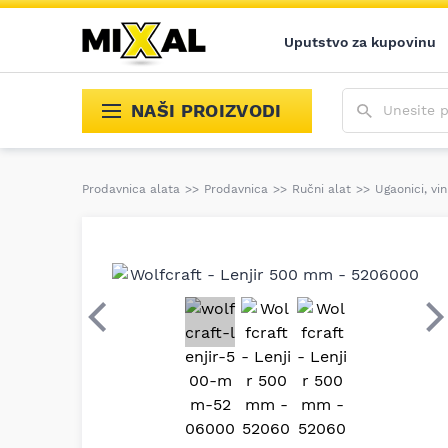
Uputstvo za kupovinu
Unesite poja
NAŠI PROIZVODI
Prodavnica alata
>>
Prodavnica
>>
Ručni alat
>>
Ugaonici, vink
Prethodni
S