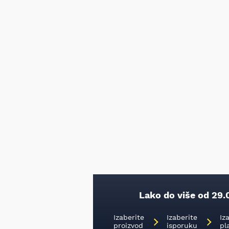
Lako do više od 29.
Izaberite
Izaberite
Iz
proizvod
isporuku
pl