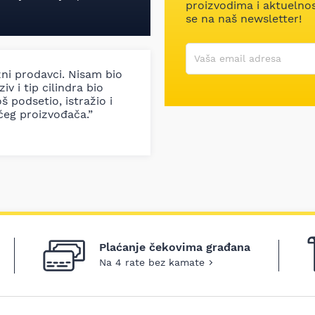
proizvodima i aktuelnost
se na naš newsletter!
Korisničko ime
Vaša email adresa
zni prodavci. Nisam bio
iv i tip cilindra bio
š podsetio, istražio i
ćeg proizvođača.”
Plaćanje čekovima građana
Na 4 rate bez kamate