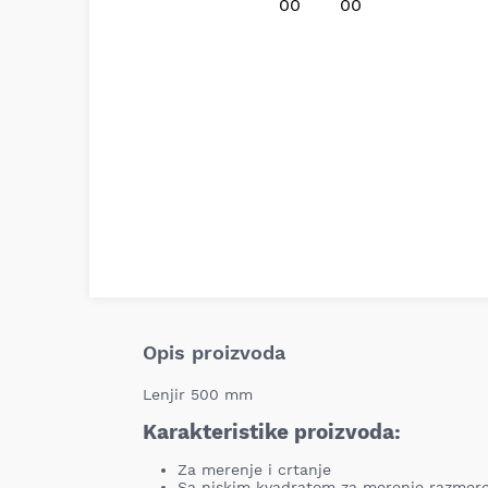
Opis proizvoda
Lenjir 500 mm
Karakteristike proizvoda:
Za merenje i crtanje
Sa niskim kvadratom za merenje razmere 