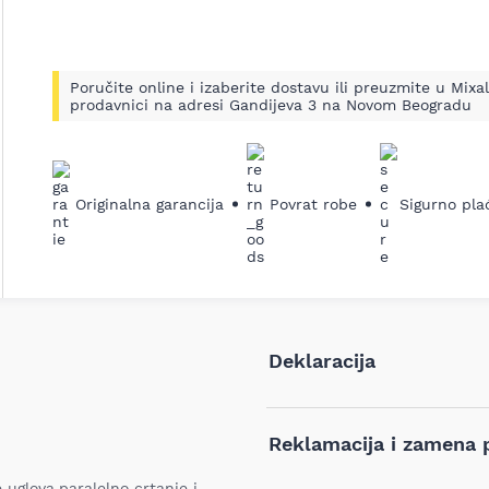
Poručite online i izaberite dostavu ili preuzmite u Mixal
prodavnici na adresi Gandijeva 3 na Novom Beogradu
Originalna garancija
Povrat robe
Sigurno pla
Deklaracija
Tip i model:
Reklamacija i zamena 
Naziv i vrsta robe:
uglova,paralelno crtanje i