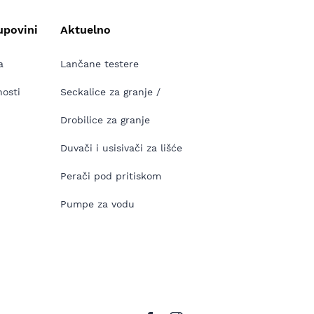
upovini
Aktuelno
a
Lančane testere
nosti
Seckalice za granje /
Drobilice za granje
Duvači i usisivači za lišće
Perači pod pritiskom
Pumpe za vodu