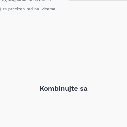
Ukoliko niste zadovoljni proiz
iz bilo kog razloga, u roku o
 ) za precizan rad na ivicama
proizvod. Proizvod koji se vra
nabavljen i mora sadržati sv
garanciju, pakovanje itd). Pro
oštećenja i tragova korišćenj
vrednost robe koja nastane k
nije adekvatan, odnosno prev
ustanovili priroda, karakteris
elektronski obaveštava proda
pomoću Obrasca za odustanak
Troškove transporta pri vrać
prijema MIXAL DOO nije obave
detaljnije informacije kliknit
Kombinujte sa