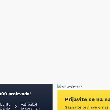
000 proizvoda!
Prijavite se na n
aberite
Vaš paket
Saznajte prvi sve o naš
aćanje
je spreman