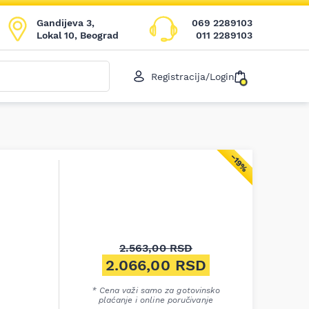
Gandijeva 3,
069 2289103
Lokal 10, Beograd
011 2289103
Registracija/Login
−19%
2.563,00
RSD
Originalna cena je bila: 2.56
2.066,00
RSD
Trenutna cena je: 2.066,00 
* Cena važi samo za gotovinsko
plaćanje i online poručivanje