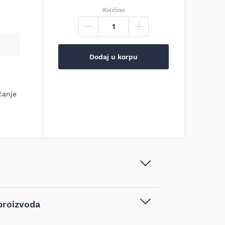
Količina
Dodaj u korpu
ćanje
Wolfcraft - Lenjir 500 mm -
proizvoda
5206000
Ručni alat
,
Ugaonici, vinkle i lenjiri