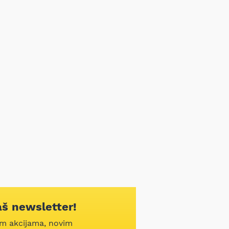
aš newsletter!
im akcijama, novim