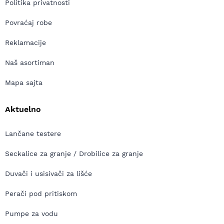
Politika privatnosti
Povraćaj robe
Reklamacije
Naš asortiman
Mapa sajta
Aktuelno
Lančane testere
Seckalice za granje / Drobilice za granje
Duvači i usisivači za lišće
Perači pod pritiskom
Pumpe za vodu