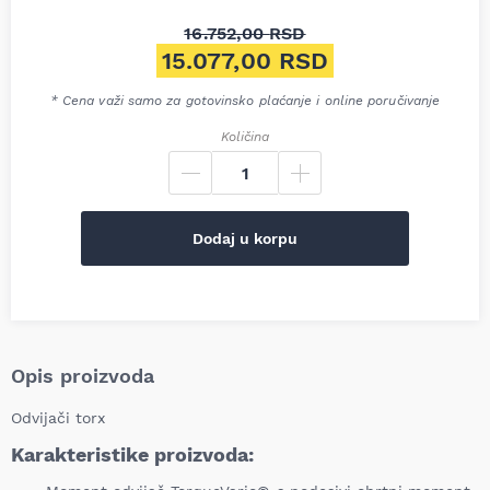
16.752,00
RSD
Originalna cena je bila: 16.7
15.077,00
RSD
Trenutna cena je: 15.077,00 
* Cena važi samo za gotovinsko plaćanje i online poručivanje
Količina
Dodaj u korpu
Opis proizvoda
Odvijači torx
Karakteristike proizvoda: