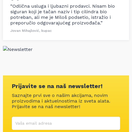
“Odlična usluga i ljubazni prodavci. Nisam bio
siguran koji je tačan naziv i tip cilindra bio
potreban, ali me je Miloš podsetio, istražio i
preporučio odgovarajućeg proizvođača.”
Jovan Mihajlović, kupac
Prijavite se na naš newsletter!
Saznajte prvi sve o našim akcijama, novim
proizvodima i aktuelnostima iz sveta alata.
Prijavite se na naš newsletter!
Korisničko ime
Vaša email adresa