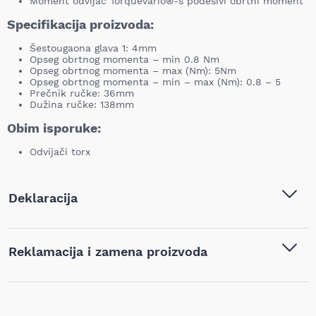
Moment odvijač TorqueVario®-s podesivi obrtni moment
Specifikacija proizvoda:
Šestougaona glava 1: 4mm
Opseg obrtnog momenta – min 0.8 Nm
Opseg obrtnog momenta – max (Nm): 5Nm
Opseg obrtnog momenta – min – max (Nm): 0.8 – 5
Prečnik ručke: 36mm
Dužina ručke: 138mm
Obim isporuke:
Odvijači torx
Deklaracija
Tip i model:
Wiha - Moment Odvijač
Reklamacija i zamena proizvoda
TorqueVario®-s Podesivi
Obrtni Moment, 4 mm -
W26463
Ukoliko niste zadovoljni proizvodom kupljenim na sajtu
najpovoljnijialati.rs, iz bilo kog razloga, u roku od 14 dana od
Naziv i vrsta robe:
Odvijači torx
,
Ručni alat
,
dana prijema robe možete vratiti proizvod. Proizvod koji se
Šrafciger