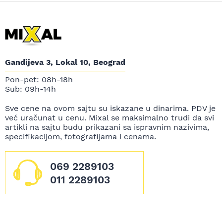
Gandijeva 3, Lokal 10, Beograd
Pon-pet: 08h-18h
Sub: 09h-14h
Sve cene na ovom sajtu su iskazane u dinarima. PDV je
već uračunat u cenu. Mixal se maksimalno trudi da svi
artikli na sajtu budu prikazani sa ispravnim nazivima,
specifikacijom, fotografijama i cenama.
069 2289103
011 2289103