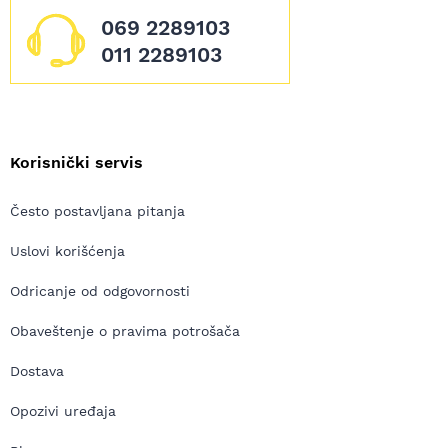
069 2289103
011 2289103
Korisnički servis
Često postavljana pitanja
Uslovi korišćenja
Odricanje od odgovornosti
Obaveštenje o pravima potrošača
Dostava
Opozivi uređaja