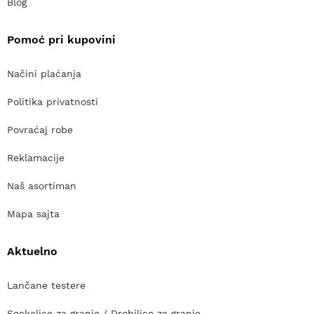
Blog
Pomoć pri kupovini
Načini plaćanja
Politika privatnosti
Povraćaj robe
Reklamacije
Naš asortiman
Mapa sajta
Aktuelno
Lančane testere
Seckalice za granje / Drobilice za granje