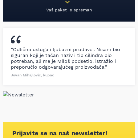
Vaš paket je spreman
“Odlična usluga i ljubazni prodavci. Nisam bio
siguran koji je tačan naziv i tip cilindra bio
potreban, ali me je Miloš podsetio, istražio i
preporučio odgovarajućeg proizvođača.”
Jovan Mihajlović, kupac
Prijavite se na naš newsletter!