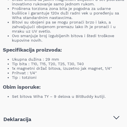
inovativno rukovanje samo jednom rukom.
Proširena torziona zona bita je pogodna za udarne
bušilice i garantuje 120x duži radni vek u poređenju sa
Wiha standardnim nastavcima.
Bitovi su obojeni pa se mogu pronaći brzo i lako, a
zahvaljujući obojenom premazu lako ih je pronaći i u
mraku uz UV svetlo.
Ovo smanjuje broj izgubljenih bitova i štedi troškove
kupovine novih.
Specifikacija proizvoda:
Ukupna dužina : 29 mm
Tip bita : T10, T15, T20, T25, T30, T40
1x magnetni držač bitova, izuzetno jak magnet, 1/4″
Prihvat : 1/4″
Tip : totzioni
Obim isporuke:
Set bitova Wiha TY – 9 delova u BitBuddy kutiji.
Deklaracija