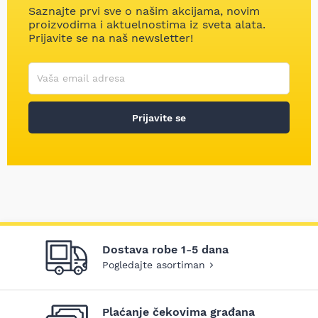
Saznajte prvi sve o našim akcijama, novim
proizvodima i aktuelnostima iz sveta alata.
Prijavite se na naš newsletter!
Korisničko ime
Vaša email adresa
Prijavite se
Dostava robe 1-5 dana
Pogledajte asortiman
Plaćanje čekovima građana