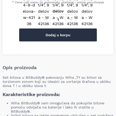
* Cena važi samo za gotovinsko plaćanje i online poručivanje
Količina
Dodaj u korpu
Opis proizvoda
Set bitova u BitBuddy® pakovanju Wiha ,TY su bitovi sa
torzionom zonom koji su idealni za uvrtanje šrafova u obliku
slova T i u obliku slova Y.
Karakteristike proizvoda:
Wiha BitBuddy® vam omogućava da pokupite bitove
pomoću odvijača na baterije i lako ih vratite u
BitBuddy®.
Držač bitova sa jakim magnetom uključen u set podržava