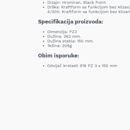
Dizajn: Hromiran, Black Point
Drška: Kraftform sa funkcijom bez klizan
4/200: Kraftform sa funkcijom bez kliz
Specifikacija proizvoda:
Dimenzija: PZ3
Dužina: 262 mm.
Dužina stabla: 150 mm.
Težina: 208g
Obim isporuke:
Odvijač krstasti 918 PZ 3 x 150 mm