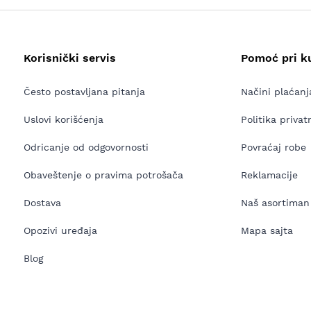
Korisnički servis
Pomoć pri k
Često postavljana pitanja
Načini plaćanj
Uslovi korišćenja
Politika privat
Odricanje od odgovornosti
Povraćaj robe
Obaveštenje o pravima potrošača
Reklamacije
Dostava
Naš asortiman
Opozivi uređaja
Mapa sajta
Blog