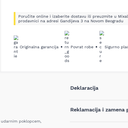
Poručite online i izaberite dostavu ili preuzmite u Mixal
prodavnici na adresi Gandijeva 3 na Novom Beogradu
ledeći
Originalna garancija
Povrat robe
Sigurno pla
Deklaracija
Tip i model:
Reklamacija i zamena 
Naziv i vrsta robe:
sa udarnim poklopcem,
Ukoliko niste zadovoljni proiz