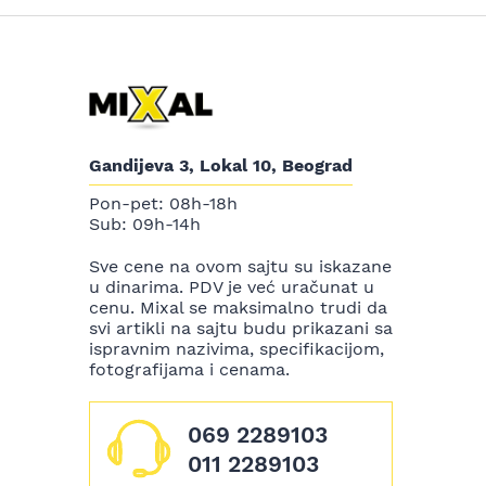
Gandijeva 3, Lokal 10, Beograd
Pon-pet: 08h-18h
Sub: 09h-14h
Sve cene na ovom sajtu su iskazane
u dinarima. PDV je već uračunat u
cenu. Mixal se maksimalno trudi da
svi artikli na sajtu budu prikazani sa
ispravnim nazivima, specifikacijom,
fotografijama i cenama.
069 2289103
011 2289103