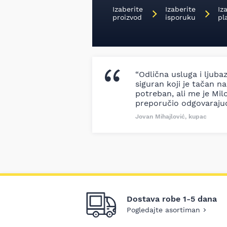
Izaberite
Izaberite
Iz
proizvod
isporuku
pl
“Odlična usluga i ljuba
siguran koji je tačan naz
potreban, ali me je Milo
preporučio odgovaraju
Jovan Mihajlović, kupac
Dostava robe 1-5 dana
Pogledajte asortiman