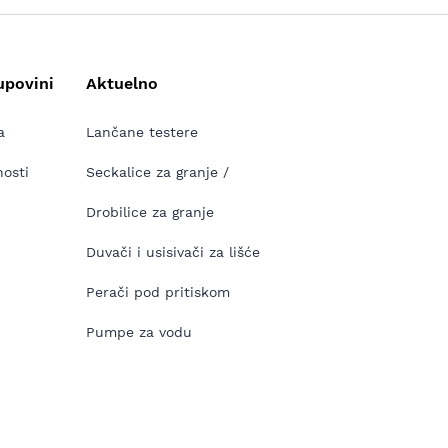
upovini
Aktuelno
a
Lančane testere
nosti
Seckalice za granje /
Drobilice za granje
Duvači i usisivači za lišće
Perači pod pritiskom
Pumpe za vodu