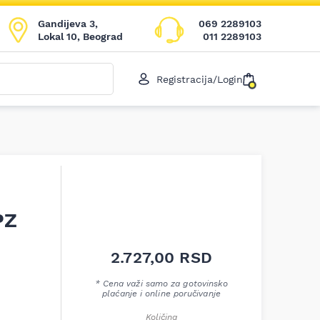
Gandijeva 3,
069 2289103
Lokal 10, Beograd
011 2289103
Registracija/Login
PZ
2.727,00
RSD
* Cena važi samo za gotovinsko
plaćanje i online poručivanje
Količina