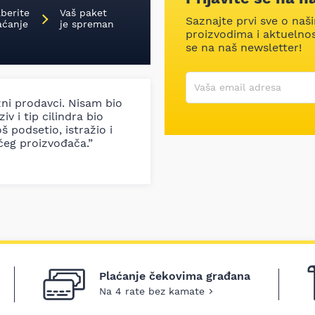
aberite
Vaš paket
Saznajte prvi sve o naš
aćanje
je spreman
proizvodima i aktuelnost
se na naš newsletter!
Korisničko ime
Vaša email adresa
zni prodavci. Nisam bio
iv i tip cilindra bio
š podsetio, istražio i
ćeg proizvođača.”
Plaćanje čekovima građana
Na 4 rate bez kamate