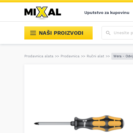
Uputstvo za kupovinu
Unesite poja
NAŠI PROIZVODI
Prodavnica alata
>>
Prodavnica
>>
Ručni alat
>>
Wera - Odvi