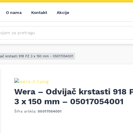
O nama
Kontakt
Akcije
m za pretragu
Saznajte prvi sve o našim akcijama, novim proizvodima i aktuelnostima iz sveta alata. Prijavite se na naš newsletter!
Prijavite se na naš newsletter!
jač krstasti 918 PZ 3 x 150 mm - 05017054001
Wera – Odvijač krstasti 918 
3 x 150 mm – 05017054001
Šifra artikla:
05017054001