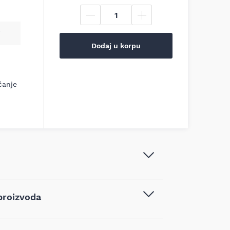
Dodaj u korpu
ćanje
Wera - Odvijač krstasti 918 PZ 3 x
proizvoda
150 mm - 05017054001
Krstasti odvijači
,
Ručni alat
,
vodom kupljenim na sajtu najpovoljnijialati.rs,
Šrafciger