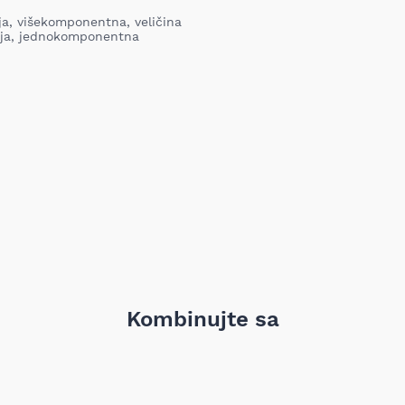
iz bilo kog razloga, u roku o
proizvod. Proizvod koji se vra
ja, višekomponentna, veličina
Barkod:
nabavljen i mora sadržati sv
anja, jednokomponentna
garanciju, pakovanje itd). Pro
oštećenja i tragova korišćenj
vrednost robe koja nastane k
nije adekvatan, odnosno prev
ustanovili priroda, karakteris
elektronski obaveštava proda
pomoću Obrasca za odustanak
Troškove transporta pri vrać
prijema MIXAL DOO nije obave
detaljnije informacije kliknit
Kombinujte sa