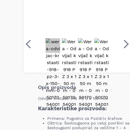
Prethodni
S
Opis proizvoda
Odvijač krstasti 918 PZ 3 x 150 mm
Karakteristike proizvoda:
Primena: Pogodno za Pozidriv šrafove
Oštrica: Šestougaona po celoj površini 
šestougaoni podupirač za veličine 1 – 4