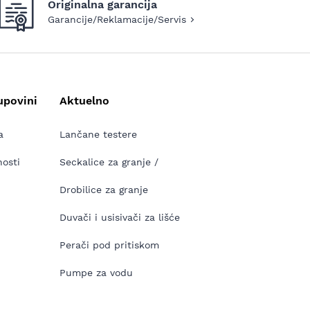
Originalna garancija
Garancije/Reklamacije/Servis
upovini
Aktuelno
a
Lančane testere
nosti
Seckalice za granje /
Drobilice za granje
Duvači i usisivači za lišće
Perači pod pritiskom
Pumpe za vodu