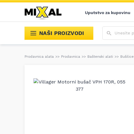
Uputstvo za kupovinu
Unesite poja
NAŠI PROIZVODI
Prodavnica alata
>>
Prodavnica
>>
Baštenski alati
>>
Bušilic