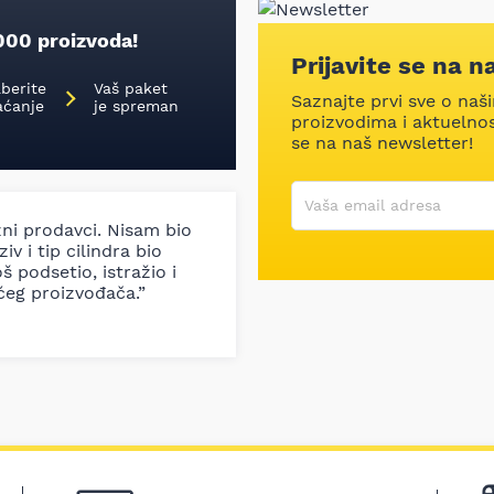
000 proizvoda!
Prijavite se na n
aberite
Vaš paket
Saznajte prvi sve o naš
aćanje
je spreman
proizvodima i aktuelnost
se na naš newsletter!
Korisničko ime
Vaša email adresa
zni prodavci. Nisam bio
iv i tip cilindra bio
š podsetio, istražio i
ćeg proizvođača.”