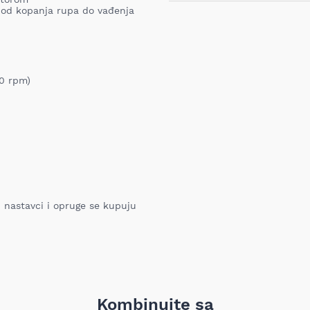
Ukoliko niste zadovoljni proiz
, od kopanja rupa do vađenja
iz bilo kog razloga, u roku o
proizvod. Proizvod koji se vra
Barkod:
nabavljen i mora sadržati sv
garanciju, pakovanje itd). Pro
oštećenja i tragova korišćenj
vrednost robe koja nastane k
00 rpm)
nije adekvatan, odnosno prev
ustanovili priroda, karakteris
elektronski obaveštava proda
pomoću Obrasca za odustanak
Troškove transporta pri vrać
prijema MIXAL DOO nije obave
detaljnije informacije kliknit
, nastavci i opruge se kupuju
Kombinujte sa