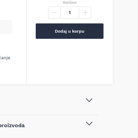
Količina
Dodaj u korpu
ćanje
Villager Motorni bušač VPH 170R,
proizvoda
055377
Baštenski alati
,
Bušilice za zemlju
,