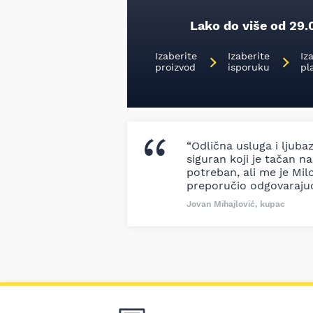
Lako do više od 29.
Izaberite
Izaberite
Iz
proizvod
isporuku
pl
“Odlična usluga i ljuba
siguran koji je tačan naz
potreban, ali me je Milo
preporučio odgovaraju
Jovan Mihajlović, kupac