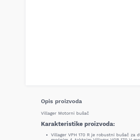
Opis proizvoda
Villager Motorni bušač
Karakteristike proizvoda:
Villager VPH 170 R je robustni bušač za 
moćnim 4-taktnim Villager VGR 170 V m