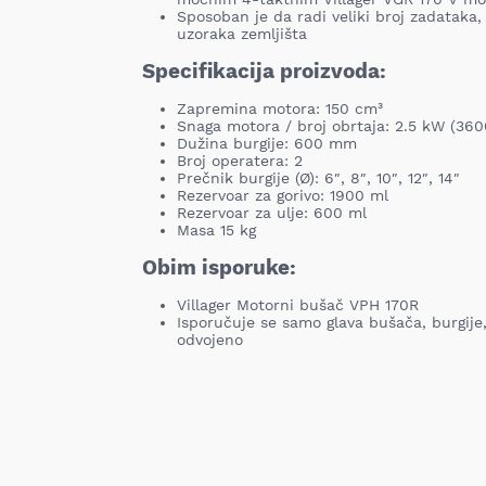
Sposoban je da radi veliki broj zadataka
uzoraka zemljišta
Specifikacija proizvoda:
Zapremina motora: 150 cm³
Snaga motora / broj obrtaja: 2.5 kW (36
Dužina burgije: 600 mm
Broj operatera: 2
Prečnik burgije (Ø): 6″, 8″, 10″, 12″, 14″
Rezervoar za gorivo: 1900 ml
Rezervoar za ulje: 600 ml
Masa 15 kg
Obim isporuke:
Villager Motorni bušač VPH 170R
Isporučuje se samo glava bušača, burgije
odvojeno