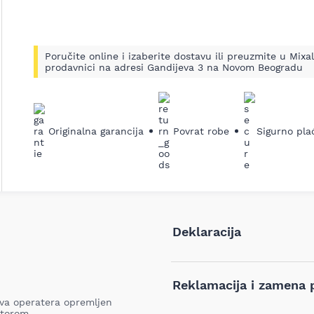
Poručite online i izaberite dostavu ili preuzmite u Mixal
prodavnici na adresi Gandijeva 3 na Novom Beogradu
Originalna garancija
Povrat robe
Sigurno pla
Deklaracija
Tip i model:
Reklamacija i zamena 
dva operatera opremljen
Naziv i vrsta robe:
otorom