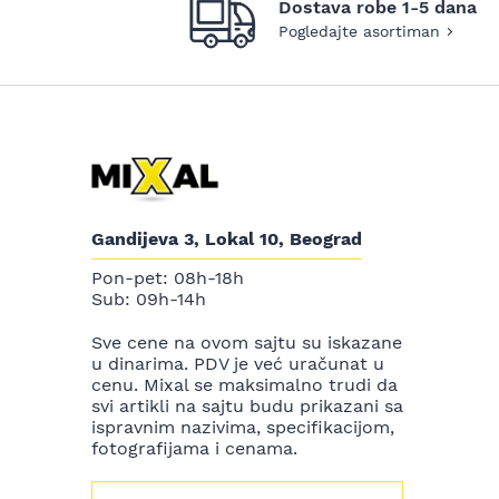
Dostava robe 1-5 dana
Pogledajte asortiman
Gandijeva 3, Lokal 10, Beograd
Pon-pet: 08h-18h
Sub: 09h-14h
Sve cene na ovom sajtu su iskazane
u dinarima. PDV je već uračunat u
cenu. Mixal se maksimalno trudi da
svi artikli na sajtu budu prikazani sa
ispravnim nazivima, specifikacijom,
fotografijama i cenama.