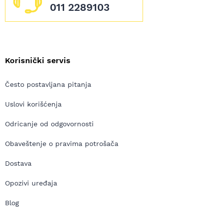
011 2289103
Korisnički servis
Često postavljana pitanja
Uslovi korišćenja
Odricanje od odgovornosti
Obaveštenje o pravima potrošača
Dostava
Opozivi uređaja
Blog