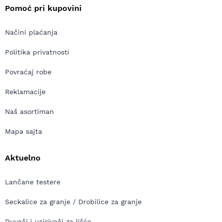
Pomoć pri kupovini
Načini plaćanja
Politika privatnosti
Povraćaj robe
Reklamacije
Naš asortiman
Mapa sajta
Aktuelno
Lančane testere
Seckalice za granje / Drobilice za granje
Duvači i usisivači za lišće