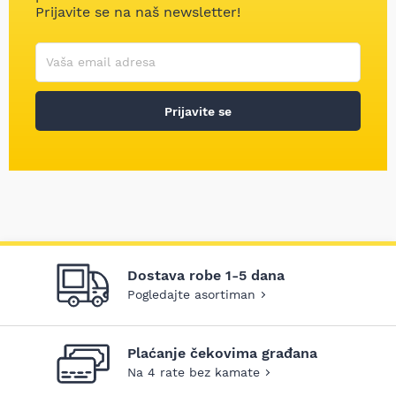
Prijavite se na naš newsletter!
Korisničko ime
Vaša email adresa
Prijavite se
Dostava robe 1-5 dana
Pogledajte asortiman
Plaćanje čekovima građana
Na 4 rate bez kamate