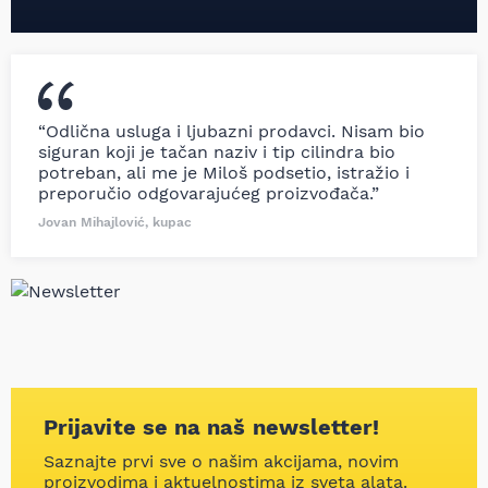
“Odlična usluga i ljubazni prodavci. Nisam bio
siguran koji je tačan naziv i tip cilindra bio
potreban, ali me je Miloš podsetio, istražio i
preporučio odgovarajućeg proizvođača.”
Jovan Mihajlović, kupac
Prijavite se na naš newsletter!
Saznajte prvi sve o našim akcijama, novim
proizvodima i aktuelnostima iz sveta alata.