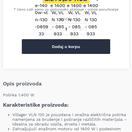
Trenutna cena je: 8.279,00 R
* Cena važi samo za gotovinsko plaćanje i online poručivanje
Količina
Dodaj u korpu
Opis proizvoda
Polirka 1.400 W
Karakteristike proizvoda:
Villager VLN 130 je pouzdana i snažna električna polirka
namenjena za brušenje i poliranje različitih materijala –
idealna za obradu vozila, drveta i metala.
Zahvaljujući snažnom motoru od 1400 W i podesivom