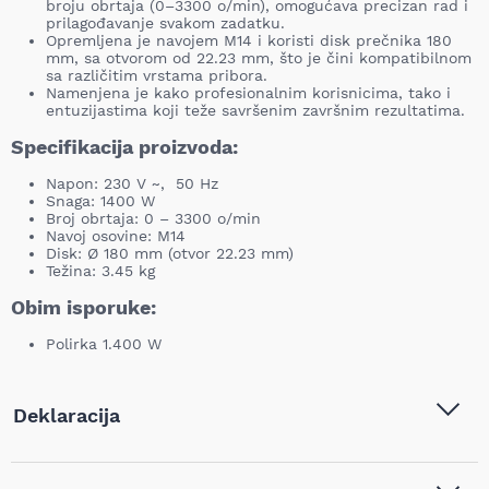
broju obrtaja (0–3300 o/min), omogućava precizan rad i
prilagođavanje svakom zadatku.
Opremljena je navojem M14 i koristi disk prečnika 180
mm, sa otvorom od 22.23 mm, što je čini kompatibilnom
sa različitim vrstama pribora.
Namenjena je kako profesionalnim korisnicima, tako i
entuzijastima koji teže savršenim završnim rezultatima.
Specifikacija proizvoda:
Napon: 230 V ~, 50 Hz
Snaga: 1400 W
Broj obrtaja: 0 – 3300 o/min
Navoj osovine: M14
Disk: Ø 180 mm (otvor 22.23 mm)
Težina: 3.45 kg
Obim isporuke:
Polirka 1.400 W
Deklaracija
Tip i model:
Villager - Električna brusilica