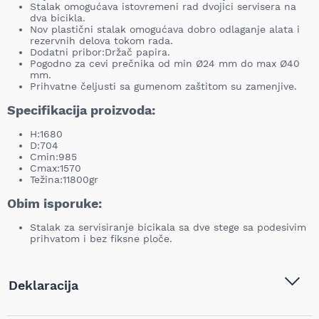
Stalak omogućava istovremeni rad dvojici servisera na
dva bicikla.
Nov plastični stalak omogućava dobro odlaganje alata i
rezervnih delova tokom rada.
Dodatni pribor:Držač papira.
Pogodno za cevi prečnika od min Ø24 mm do max Ø40
mm.
Prihvatne čeljusti sa gumenom zaštitom su zamenjive.
Specifikacija proizvoda:
H:1680
D:704
Cmin:985
Cmax:1570
Težina:11800gr
Obim isporuke:
Stalak za servisiranje bicikala sa dve stege sa podesivim
prihvatom i bez fiksne ploče.
Deklaracija