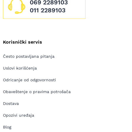
069 2289103
011 2289103
Korisnički servis
Često postavljana pitanja
Uslovi korišćenja
Odricanje od odgovornosti
Obaveštenje o pravima potrošača
Dostava
Opozivi uređaja
Blog