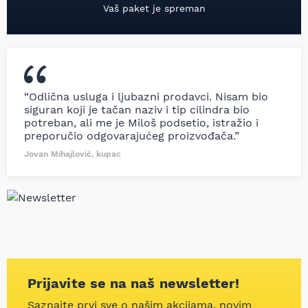
Vaš paket je spreman
“Odlična usluga i ljubazni prodavci. Nisam bio
siguran koji je tačan naziv i tip cilindra bio
potreban, ali me je Miloš podsetio, istražio i
preporučio odgovarajućeg proizvođača.”
Jovan Mihajlović, kupac
Prijavite se na naš newsletter!
Saznajte prvi sve o našim akcijama, novim