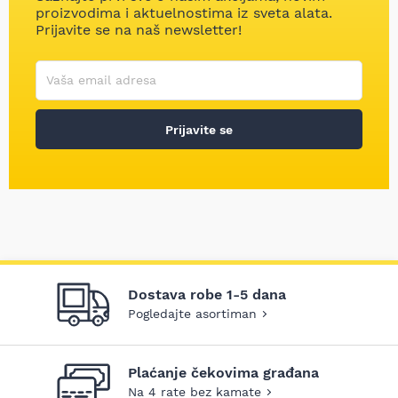
proizvodima i aktuelnostima iz sveta alata.
Prijavite se na naš newsletter!
Korisničko ime
Vaša email adresa
Prijavite se
Dostava robe 1-5 dana
Pogledajte asortiman
Plaćanje čekovima građana
Na 4 rate bez kamate