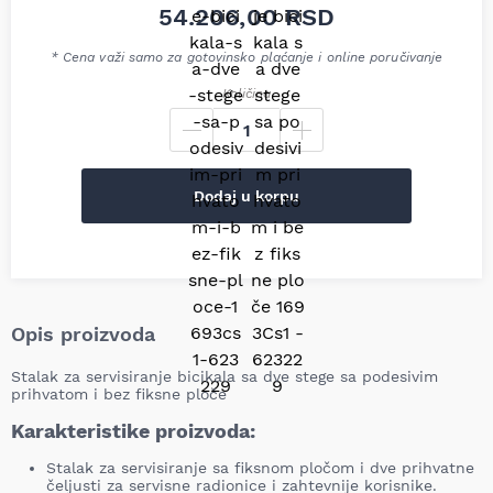
54.206,00
RSD
* Cena važi samo za gotovinsko plaćanje i online poručivanje
Količina
Dodaj u korpu
Opis proizvoda
Stalak za servisiranje bicikala sa dve stege sa podesivim
prihvatom i bez fiksne ploče
Karakteristike proizvoda:
Stalak za servisiranje sa fiksnom pločom i dve prihvatne
čeljusti za servisne radionice i zahtevnije korisnike.