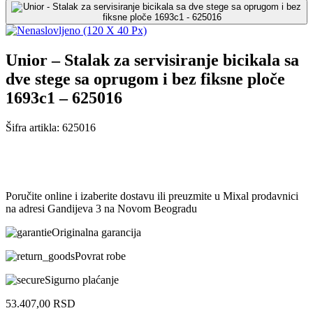
Unior – Stalak za servisiranje bicikala sa
dve stege sa oprugom i bez fiksne ploče
1693c1 – 625016
Šifra artikla:
625016
Poručite online i izaberite dostavu ili preuzmite u Mixal prodavnici
na adresi Gandijeva 3 na Novom Beogradu
Originalna garancija
Povrat robe
Sigurno plaćanje
53.407,00
RSD