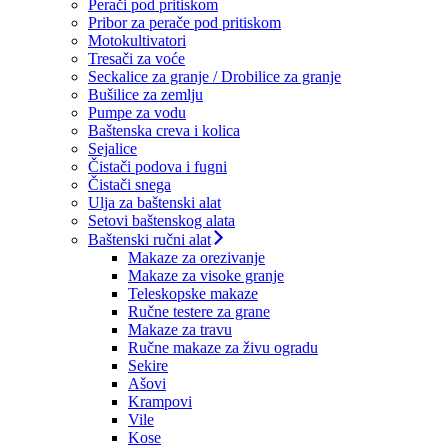
Perači pod pritiskom
Pribor za perače pod pritiskom
Motokultivatori
Tresači za voće
Seckalice za granje / Drobilice za granje
Bušilice za zemlju
Pumpe za vodu
Baštenska creva i kolica
Sejalice
Čistači podova i fugni
Čistači snega
Ulja za baštenski alat
Setovi baštenskog alata
Baštenski ručni alat
Makaze za orezivanje
Makaze za visoke granje
Teleskopske makaze
Ručne testere za grane
Makaze za travu
Ručne makaze za živu ogradu
Sekire
Ašovi
Krampovi
Vile
Kose