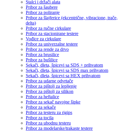
Stalci i držači alata
Pribor za šaubere
Pribor za poliranje
Pribor za šlajferice (ekcentrične, vibracione, trače,
delta)
Pribor za ručne cirkulare
Pribor za stacionirane testere
Vođice za cirkulare
Pribor za univerzalne testere
Pribor za rende za drvo
Pribor za brusilice
Pribor za bušilice
Sekači, dleta, špicevi sa SDS + prihvatom
Sekači, dleta, špicevi sa SDS max prihvatom
Sekači, dleta, špicevi sa HEX prihvatom
Pribor za udarne odvrtače
Pribor za pištolj za lepljenje
Pribor za pištolj za silikon
Pribor za heftalice
Pribor za sekač navojne šipke
Pribor za sekače
Pribor za testeru za rigips
Pribor za tocila
Pribor za ubodnu testeru
Pribor za modelarske/trakaste testere