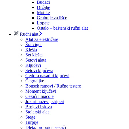
Budaci
Držalje
Motike
Grabulje za lišće
Lopate
Ostalo – baštenski ručni alat
Ručni alat
Alat za električare
Šrafciger
Klešta
Set klešta
Setovi alata
Ključevi
Setovi ključeva
Gedora nasadni ključevi
Čegrtaljke
Bonsek ramovi / Ručne testere
Moment ključevi
Čekići i macole
Jokari noževi, striperi
Brojevi i slova
Stolarski alat
Stege
Turpije
Dleta, probojci, sekači