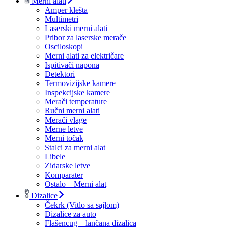
Merni alati
Amper klešta
Multimetri
Laserski merni alati
Pribor za laserske merače
Osciloskopi
Merni alati za električare
Ispitivači napona
Detektori
Termovizijske kamere
Inspekcijske kamere
Merači temperature
Ručni merni alati
Merači vlage
Merne letve
Merni točak
Stalci za merni alat
Libele
Zidarske letve
Komparater
Ostalo – Merni alat
Dizalice
Čekrk (Vitlo sa sajlom)
Dizalice za auto
Flašencug – lančana dizalica