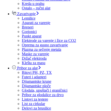
Kreda u prahu
Ostalo – ručni alat
Zavarivanje
Lemilice
Aparati za varenje
Breneri
Gorionici
Punkt aparat
Elektrode za varenje i žice za CO2
Oprema za gasno zavarivanje
Plazma za sečenje metala
Maske za varenje
Držač elektroda
Klešta za masu
Pribor za alat
Bitovi PH, PZ, TX
Futeri i adapteri
Dijamantske krune
Dijamantske ploče
Glodala, upuštači i graničnici
Pribor za glodalice za drvo
Listovi za testere
List za cirkular
Delovi za brusilice