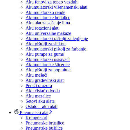
Aku fenovi za topao vazduh
Akumulatorski višenamenski alati
Akumulatorsko rende
Akumulatorske heftalice
Aku alat za sećenje lima
Aku rotacioni alat
Aku univerzalne makaze
Akumulatorski pištolji za lepljenje
Aku pištolji za silikon
Akumulatorski pištolj za farbanje
Aku pumpe za gume
Akumulatorski usisivači
Akumulatorske šlicerice
Aku pištolji za pop nitne
Aku mešači
Aku građevinski alat
Perači prozora
Aku čistač odvoda
Aku mazalice
Setovi aku alata
Ostalo – aku alati
Pneumatski alat
Kompresori
Pneumatske brusilice
Pneumatske bušilice