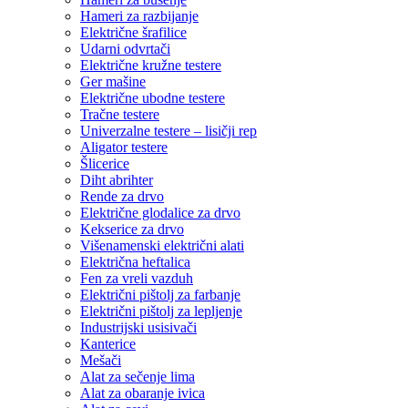
Hameri za razbijanje
Električne šrafilice
Udarni odvrtači
Električne kružne testere
Ger mašine
Električne ubodne testere
Tračne testere
Univerzalne testere – lisičji rep
Aligator testere
Šlicerice
Diht abrihter
Rende za drvo
Električne glodalice za drvo
Kekserice za drvo
Višenamenski električni alati
Električna heftalica
Fen za vreli vazduh
Električni pištolj za farbanje
Električni pištolj za lepljenje
Industrijski usisivači
Kanterice
Mešači
Alat za sečenje lima
Alat za obaranje ivica