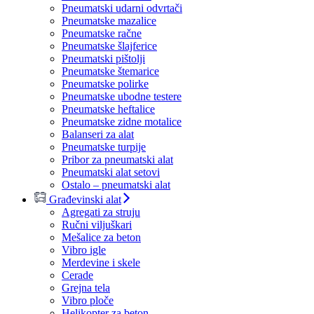
Pneumatski udarni odvrtači
Pneumatske mazalice
Pneumatske račne
Pneumatske šlajferice
Pneumatski pištolji
Pneumatske štemarice
Pneumatske polirke
Pneumatske ubodne testere
Pneumatske heftalice
Pneumatske zidne motalice
Balanseri za alat
Pneumatske turpije
Pribor za pneumatski alat
Pneumatski alat setovi
Ostalo – pneumatski alat
Građevinski alat
Agregati za struju
Ručni viljuškari
Mešalice za beton
Vibro igle
Merdevine i skele
Cerade
Grejna tela
Vibro ploče
Helikopter za beton