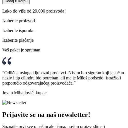
Dodaj u korpu
Lako do više od 29.000 proizvoda!
Izaberite proizvod
Izaberite isporuku
Izaberite plaćanje
Vaš paket je spreman
“Odlična usluga i ljubazni prodavci. Nisam bio siguran koji je tačan
naziv i tip cilindra bio potreban, ali me je Miloš podsetio, istražio i
preporučio odgovarajućeg proizvođača.”
Jovan Mihajlović, kupac
Prijavite se na naš newsletter!
Saznajte prvi sve o našim akcijama, novim proizvodima i