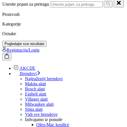
Unesite pojam za pretragu
Proizvodi
Kategorije
Oznake
Pogledajte sve rezultate
Registracija/Login
AKCIJE
Brendovi
Najtraženiji brendovi
Makita alati
Bosch alati
Einhell alati
Villager alati
Milwaukee alati
Stiga alati
Vidi sve brendove
Izdvajamo iz ponude
Oleo-Mac kosilice