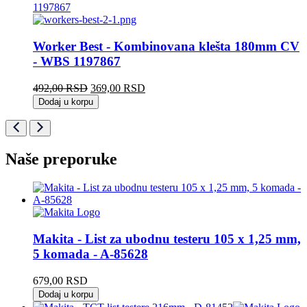
Worker Best - Kombinovana klešta 180mm CV
- WBS 1197867
Originalna
Trenutna
492,00
RSD
369,00
RSD
cena
cena
Dodaj u korpu
je
je:
bila:
369,00 RSD.
492,00 RSD.
Naše preporuke
Makita - List za ubodnu testeru 105 x 1,25 mm,
5 komada - A-85628
679,00
RSD
Dodaj u korpu