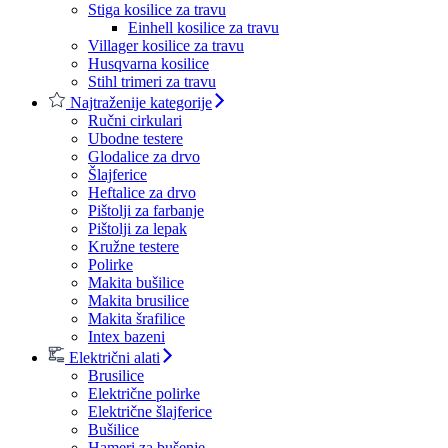
Stiga kosilice za travu
Einhell kosilice za travu
Villager kosilice za travu
Husqvarna kosilice
Stihl trimeri za travu
Najtraženije kategorije
Ručni cirkulari
Ubodne testere
Glodalice za drvo
Šlajferice
Heftalice za drvo
Pištolji za farbanje
Pištolji za lepak
Kružne testere
Polirke
Makita bušilice
Makita brusilice
Makita šrafilice
Intex bazeni
Električni alati
Brusilice
Električne polirke
Električne šlajferice
Bušilice
Hameri za bušenje