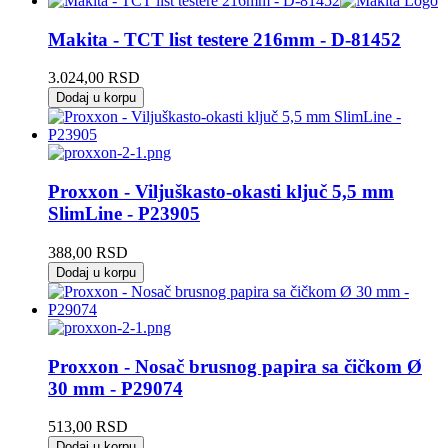
Makita - TCT list testere 216mm - D-81452
3.024,00
RSD
Dodaj u korpu
Proxxon - Viljuškasto-okasti ključ 5,5 mm
SlimLine - P23905
388,00
RSD
Dodaj u korpu
Proxxon - Nosač brusnog papira sa čičkom Ø
30 mm - P29074
513,00
RSD
Dodaj u korpu