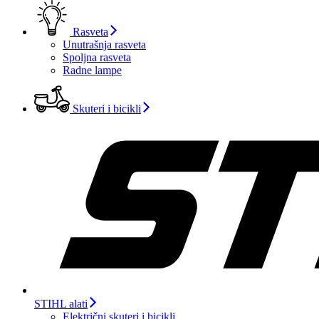
Rasveta
Unutrašnja rasveta
Spoljna rasveta
Radne lampe
Skuteri i bicikli
STIHL alati
Električni skuteri i bicikli