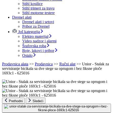
Stihl kosilice
Stihl trimeri za travu
Stihl motorne testere
Dremel alati
Dremel alati i setovi
Pribor za Dremel
Još kategorija
Elektro materijal
Video nadzor i alarmi
Šrafovska roba
Boje, lakovi i pribor
Ostalo
Prodavnica alata
>>
Prodavnica
>>
Ručni alat
>>
Unior - Stalak za
servisiranje bicikala sa dve stege sa oprugom i bez fiksne ploče
1693c1 - 625016
Prethodni
Sledeći