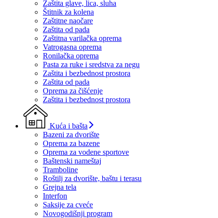
Zaštita glave, lica, sluha
Štitnik za kolena
Zaštitne naočare
Zaštita od pada
Zaštitna varilačka oprema
Vatrogasna oprema
Ronilačka oprema
Pasta za ruke i sredstva za negu
Zaštita i bezbednost prostora
Zaštita od pada
Oprema za čišćenje
Zaštita i bezbednost prostora
Kuća i bašta
Bazeni za dvorište
Oprema za bazene
Oprema za vodene sportove
Baštenski nameštaj
Tramboline
Roštilj za dvorište, baštu i terasu
Grejna tela
Interfon
Saksije za cveće
Novogodišnji program