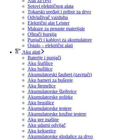
Alat za cevi
Setovi električnog alata
Tokarski uređaji i pribor za drvo
Odvlaživač vazduha
Električni alat Leister
Makaze za penaste materijale
Oštrači burgija
Punjači i kablovi za akumulatore
Ostalo – električni alati
Aku alati
Baterije i punjači
Aku šrafilice
Aku bušilice
Akumulatorski šauberi (zavrtači)
Aku hameri za bušenje
Aku štemelice
Akumulatorske šlajferice
Akumulatorske polirke
Aku brusilice
Akumulatorske testere
Akumulatorske kružne testere
Aku ger mašine
Aku udarni odvijač
Aku kekserice
Akumulatorske glodalice za drvo