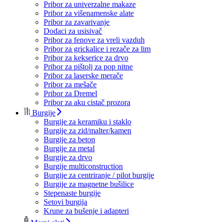
Pribor za univerzalne makaze
Pribor za višenamenske alate
Pribor za zavarivanje
Dodaci za usisivač
Pribor za fenove za vreli vazduh
Pribor za grickalice i rezače za lim
Pribor za kekserice za drvo
Pribor za pištolj za pop nitne
Pribor za laserske merače
Pribor za mešače
Pribor za Dremel
Pribor za aku cistač prozora
Burgije
Burgije za keramiku i staklo
Burgije za zid/malter/kamen
Burgije za beton
Burgije za metal
Burgije za drvo
Burgije multiconstruction
Burgije za centriranje / pilot burgije
Burgije za magnetne bušilice
Stepenaste burgije
Setovi burgija
Krune za bušenje i adapteri