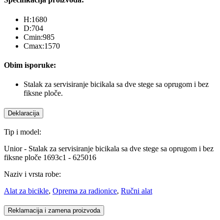
H:1680
D:704
Cmin:985
Cmax:1570
Obim isporuke:
Stalak za servisiranje bicikala sa dve stege sa oprugom i bez
fiksne ploče.
Deklaracija
Tip i model:
Unior - Stalak za servisiranje bicikala sa dve stege sa oprugom i bez
fiksne ploče 1693c1 - 625016
Naziv i vrsta robe:
Alat za bicikle
,
Oprema za radionice
,
Ručni alat
Reklamacija i zamena proizvoda