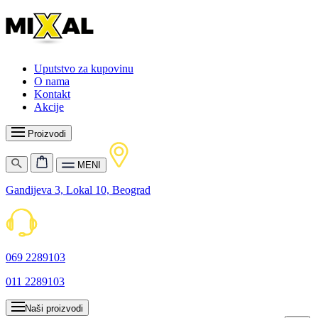
Uputstvo za kupovinu
O nama
Kontakt
Akcije
Proizvodi
MENI
Gandijeva 3, Lokal 10, Beograd
069 2289103
011 2289103
Naši proizvodi