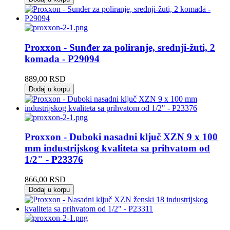
Proxxon - Sunđer za poliranje, srednji-žuti, 2
komada - P29094
889,00
RSD
Dodaj u korpu
Proxxon - Duboki nasadni ključ XZN 9 x 100
mm industrijskog kvaliteta sa prihvatom od
1/2" - P23376
866,00
RSD
Dodaj u korpu