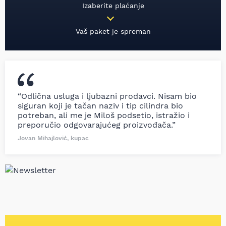
Izaberite plaćanje
Vaš paket je spreman
“Odlična usluga i ljubazni prodavci. Nisam bio
siguran koji je tačan naziv i tip cilindra bio
potreban, ali me je Miloš podsetio, istražio i
preporučio odgovarajućeg proizvođača.”
Jovan Mihajlović, kupac