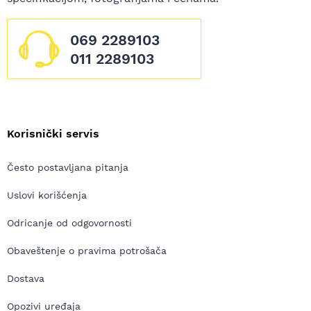
069 2289103
011 2289103
Korisnički servis
Često postavljana pitanja
Uslovi korišćenja
Odricanje od odgovornosti
Obaveštenje o pravima potrošača
Dostava
Opozivi uređaja