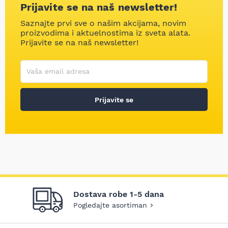
Prijavite se na naš newsletter!
Saznajte prvi sve o našim akcijama, novim
proizvodima i aktuelnostima iz sveta alata.
Prijavite se na naš newsletter!
Korisničko ime
Vaša email adresa
Prijavite se
Dostava robe 1-5 dana
Pogledajte asortiman