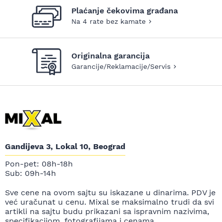
Plaćanje čekovima građana
Na 4 rate bez kamate
Originalna garancija
Garancije/Reklamacije/Servis
Gandijeva 3, Lokal 10, Beograd
Pon-pet: 08h-18h
Sub: 09h-14h
Sve cene na ovom sajtu su iskazane u dinarima. PDV je
već uračunat u cenu. Mixal se maksimalno trudi da svi
artikli na sajtu budu prikazani sa ispravnim nazivima,
specifikacijom, fotografijama i cenama.