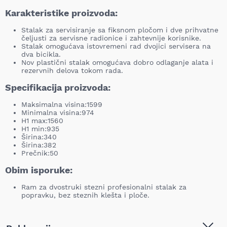
Karakteristike proizvoda:
Stalak za servisiranje sa fiksnom pločom i dve prihvatne
čeljusti za servisne radionice i zahtevnije korisnike.
Stalak omogućava istovremeni rad dvojici servisera na
dva bicikla.
Nov plastični stalak omogućava dobro odlaganje alata i
rezervnih delova tokom rada.
Specifikacija proizvoda:
Maksimalna visina:1599
Minimalna visina:974
H1 max:1560
H1 min:935
Širina:340
Širina:382
Prečnik:50
Obim isporuke:
Ram za dvostruki stezni profesionalni stalak za
popravku, bez steznih klešta i ploče.