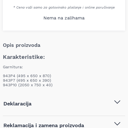
* Cena važi samo za gotovinsko plaćanje i online poručivanje
Nema na zalihama
Opis proizvoda
Karakteristike:
Garnitura:
943P4 (495 x 650 x 870)
943P7 (495 x 650 x 390)
943P10 (2050 x 750 x 40)
Deklaracija
Tip i model:
Unior Modularni radni sto
Reklamacija i zamena proizvoda
944A28, 619081