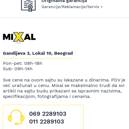
Originalna garancija
Garancije/Reklamacije/Servis
Gandijeva 3, Lokal 10, Beograd
Pon-pet: 08h-18h
Sub: 09h-14h
Sve cene na ovom sajtu su iskazane u dinarima. PDV je
već uračunat u cenu. Mixal se maksimalno trudi da svi
artikli na sajtu budu prikazani sa ispravnim nazivima,
specifikacijom, fotografijama i cenama.
069 2289103
011 2289103