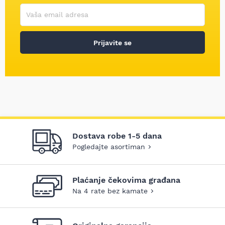
Korisničko ime
Vaša email adresa
Prijavite se
Dostava robe 1-5 dana
Pogledajte asortiman
Plaćanje čekovima građana
Na 4 rate bez kamate