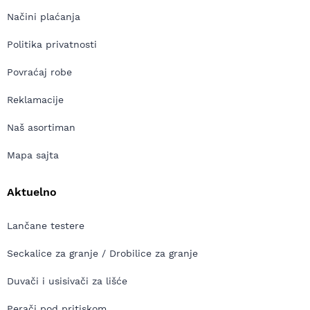
Načini plaćanja
Politika privatnosti
Povraćaj robe
Reklamacije
Naš asortiman
Mapa sajta
Aktuelno
Lančane testere
Seckalice za granje / Drobilice za granje
Duvači i usisivači za lišće
Perači pod pritiskom