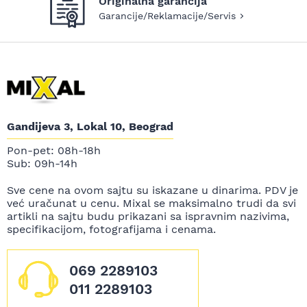
Originalna garancija
Garancije/Reklamacije/Servis
Gandijeva 3, Lokal 10, Beograd
Pon-pet: 08h-18h
Sub: 09h-14h
Sve cene na ovom sajtu su iskazane u dinarima. PDV je
već uračunat u cenu. Mixal se maksimalno trudi da svi
artikli na sajtu budu prikazani sa ispravnim nazivima,
specifikacijom, fotografijama i cenama.
069 2289103
011 2289103