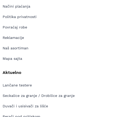
Načini plaćanja
Politika privatnosti
Povraćaj robe
Reklamacije
Naš asortiman
Mapa sajta
Aktuelno
Lančane testere
Seckalice za granje / Drobilice za granje
Duvači i usisivači za lišće
Perači pod pritiskom