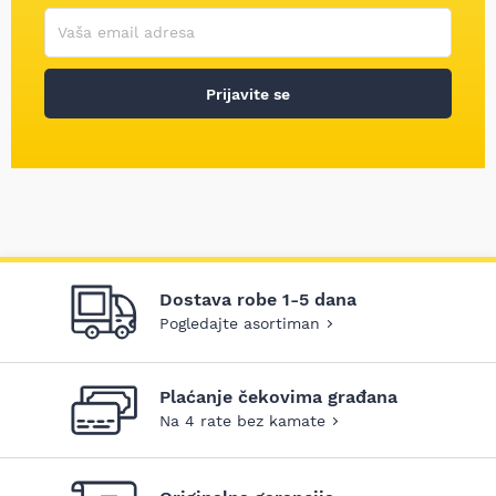
Korisničko ime
Vaša email adresa
Prijavite se
Dostava robe 1-5 dana
Pogledajte asortiman
Plaćanje čekovima građana
Na 4 rate bez kamate