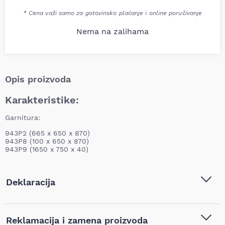
* Cena važi samo za gotovinsko plaćanje i online poručivanje
Nema na zalihama
Opis proizvoda
Karakteristike:
Garnitura:
943P2 (665 x 650 x 870)
943P8 (100 x 650 x 870)
943P9 (1650 x 750 x 40)
Deklaracija
Tip i model:
Unior Modularni radni sto,
Reklamacija i zamena proizvoda
942A14, 619043