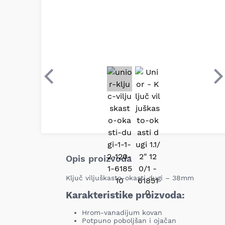
Prethodni
S
Opis proizvoda
Ključ viljuškasto-okasti dugi – 38mm
Karakteristike proizvoda:
Hrom-vanadijum kovan
Potpuno poboljšan i ojačan