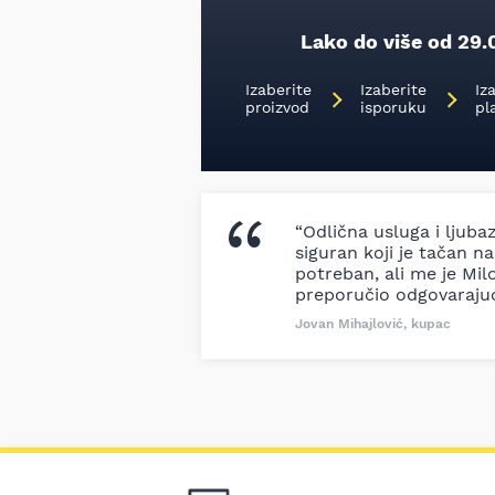
Lako do više od 29.
Izaberite
Izaberite
Iz
proizvod
isporuku
pl
“Odlična usluga i ljuba
siguran koji je tačan naz
potreban, ali me je Milo
preporučio odgovaraju
Jovan Mihajlović, kupac