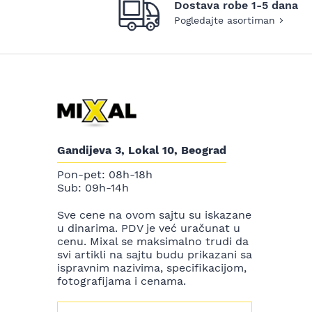
Dostava robe 1-5 dana
Pogledajte asortiman
Gandijeva 3, Lokal 10, Beograd
Pon-pet: 08h-18h
Sub: 09h-14h
Sve cene na ovom sajtu su iskazane
u dinarima. PDV je već uračunat u
cenu. Mixal se maksimalno trudi da
svi artikli na sajtu budu prikazani sa
ispravnim nazivima, specifikacijom,
fotografijama i cenama.