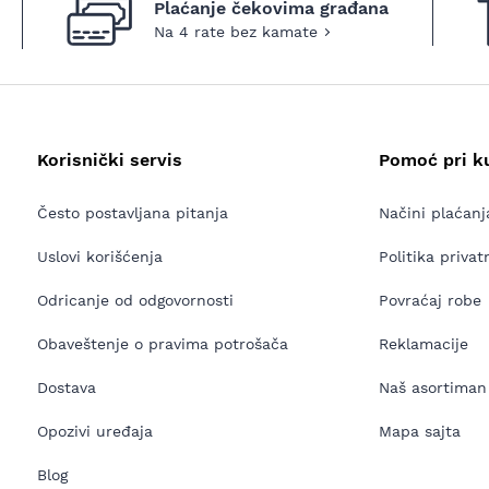
Plaćanje čekovima građana
Na 4 rate bez kamate
Korisnički servis
Pomoć pri k
Često postavljana pitanja
Načini plaćanj
Uslovi korišćenja
Politika privat
Odricanje od odgovornosti
Povraćaj robe
Obaveštenje o pravima potrošača
Reklamacije
Dostava
Naš asortiman
Opozivi uređaja
Mapa sajta
Blog