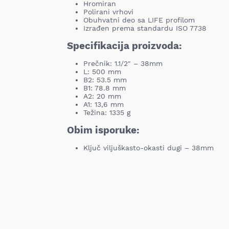
Hromiran
Polirani vrhovi
Obuhvatni deo sa LIFE profilom
Izrađen prema standardu ISO 7738
Specifikacija proizvoda:
Prečnik: 1.1/2″ – 38mm
L: 500 mm
B2: 53.5 mm
B1: 78.8 mm
A2: 20 mm
A1: 13,6 mm
Težina: 1335 g
Obim isporuke:
Ključ viljuškasto-okasti dugi – 38mm