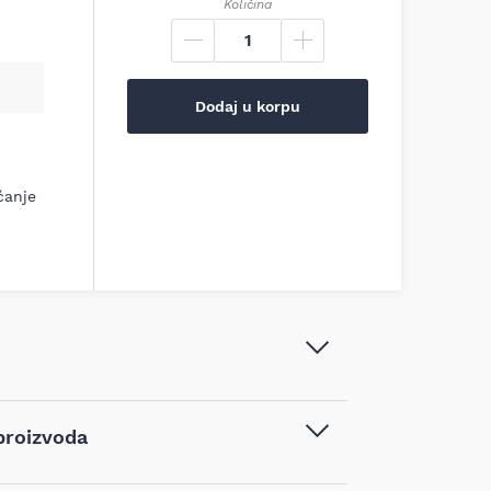
Količina
Dodaj u korpu
ćanje
Unior - Ključ viljuškasto-okasti dugi
proizvoda
1.1/2" 120/1 - 618510
Ključevi
,
Ručni alat
,
Viljuškasto