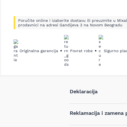
Poručite online i izaberite dostavu ili preuzmite u Mixal
prodavnici na adresi Gandijeva 3 na Novom Beogradu
ledeći
Originalna garancija
Povrat robe
Sigurno pla
Deklaracija
Tip i model:
Reklamacija i zamena 
Naziv i vrsta robe: