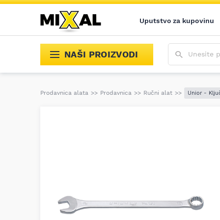
Uputstvo za kupovinu
Unesite poja
NAŠI PROIZVODI
Prodavnica alata
>>
Prodavnica
>>
Ručni alat
>>
Unior - Klju