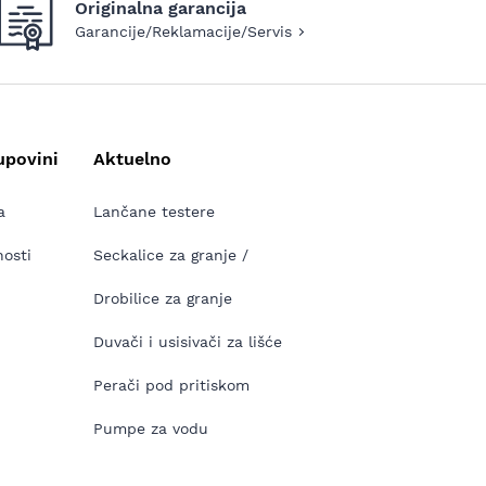
Originalna garancija
Garancije/Reklamacije/Servis
upovini
Aktuelno
a
Lančane testere
nosti
Seckalice za granje /
Drobilice za granje
Duvači i usisivači za lišće
Perači pod pritiskom
Pumpe za vodu