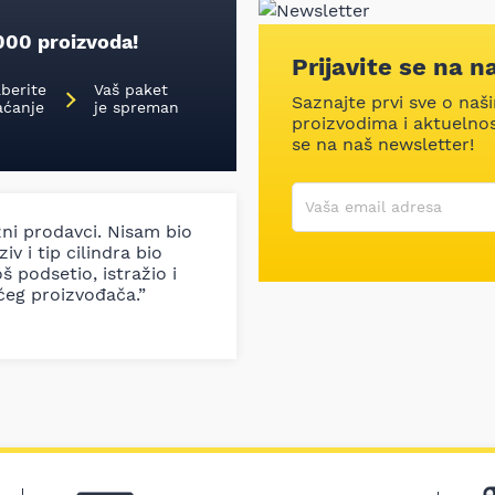
000 proizvoda!
Prijavite se na n
aberite
Vaš paket
Saznajte prvi sve o naš
aćanje
je spreman
proizvodima i aktuelnost
se na naš newsletter!
Korisničko ime
Vaša email adresa
zni prodavci. Nisam bio
iv i tip cilindra bio
š podsetio, istražio i
ćeg proizvođača.”