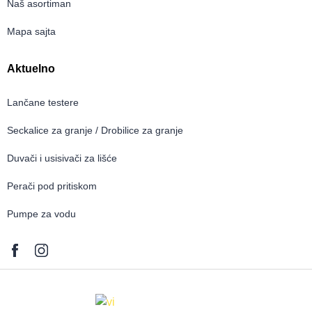
Naš asortiman
Mapa sajta
Aktuelno
Lančane testere
Seckalice za granje / Drobilice za granje
Duvači i usisivači za lišće
Perači pod pritiskom
Pumpe za vodu