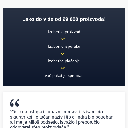
Lako do više od 29.000 proizvoda!
Izaberite proizvod
Izaberite isporuku
Izaberite plaćanje
Vaš paket je spreman
“Odlična usluga i ljubazni prodavci. Nisam bio
siguran koji je tačan naziv i tip cilindra bio potreban,
ali me je Miloš podsetio, istražio i preporučio
odgovarajućeg proizvođača.”