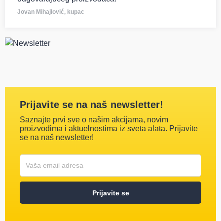
Jovan Mihajlović, kupac
Prijavite se na naš newsletter!
Saznajte prvi sve o našim akcijama, novim
proizvodima i aktuelnostima iz sveta alata. Prijavite
se na naš newsletter!
Korisničko ime
Vaša email adresa
Prijavite se