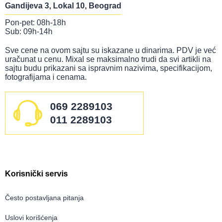
Gandijeva 3, Lokal 10, Beograd
Pon-pet: 08h-18h
Sub: 09h-14h
Sve cene na ovom sajtu su iskazane u dinarima. PDV je već
uračunat u cenu. Mixal se maksimalno trudi da svi artikli na
sajtu budu prikazani sa ispravnim nazivima, specifikacijom,
fotografijama i cenama.
069 2289103
011 2289103
Korisnički servis
Često postavljana pitanja
Uslovi korišćenja