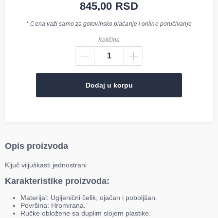
845,00
RSD
* Cena važi samo za gotovinsko plaćanje i online poručivanje
Količina
Dodaj u korpu
Opis proizvoda
Ključ viljuškasti jednostrani
Karakteristike proizvoda:
Materijal: Ugljenični čelik, ojačan i poboljšan.
Površina: Hromirana.
Ručke obložene sa duplim slojem plastike.