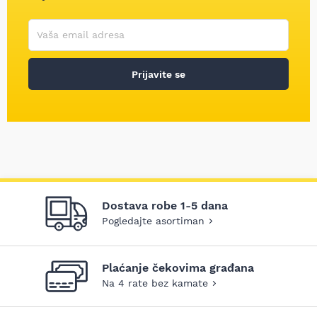
Korisničko ime
Vaša email adresa
Prijavite se
Dostava robe 1-5 dana
Pogledajte asortiman
Plaćanje čekovima građana
Na 4 rate bez kamate