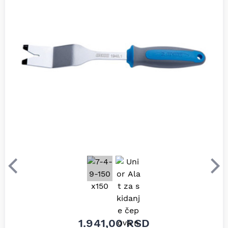
Prethodni
Sle
1.941,00
RSD