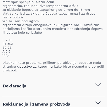
materijal: specijalni alatni čelik
ergonomska, robusna, dvokomponentna drška
za skidanje čepova za tapacirung od 2 mm do 15 mm
alat se koristi za skidanje čepova tapacirunga i za druge
razne obloge
vrh brušen pod uglom
ergonomski dizajn omogućava lak i siguran rad u različitim
pozicijama i teško dostupnim mestima bez oštećenja čepova
ili obloga koje se izvlače
L 230
B1 16.3
B2 28
A 2.5
135g
Ukoliko imate problema prilikom poručivanja, posetite našu
stranicu
uputstvo za kupovinu
kako biste nesmetano poručili
proizvod.
Deklaracija
Tip i model:
Unior Alat za skidanje čepova
Reklamacija i zamena proizvoda
na tapacirungu 230mm -