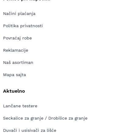
Načini plaćanja
Politika privatnosti
Povraćaj robe
Reklamacije
Naš asortiman
Mapa sajta
Aktuelno
Lančane testere
Seckalice za granje / Drobilice za granje
Duvači i usisivači za lišće