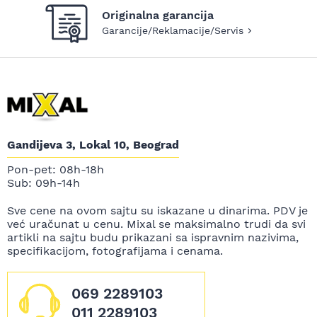
Originalna garancija
Garancije/Reklamacije/Servis
Gandijeva 3, Lokal 10, Beograd
Pon-pet: 08h-18h
Sub: 09h-14h
Sve cene na ovom sajtu su iskazane u dinarima. PDV je
već uračunat u cenu. Mixal se maksimalno trudi da svi
artikli na sajtu budu prikazani sa ispravnim nazivima,
specifikacijom, fotografijama i cenama.
069 2289103
011 2289103