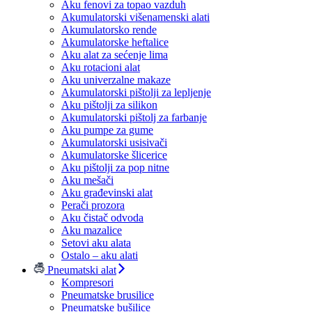
Aku fenovi za topao vazduh
Akumulatorski višenamenski alati
Akumulatorsko rende
Akumulatorske heftalice
Aku alat za sećenje lima
Aku rotacioni alat
Aku univerzalne makaze
Akumulatorski pištolji za lepljenje
Aku pištolji za silikon
Akumulatorski pištolj za farbanje
Aku pumpe za gume
Akumulatorski usisivači
Akumulatorske šlicerice
Aku pištolji za pop nitne
Aku mešači
Aku građevinski alat
Perači prozora
Aku čistač odvoda
Aku mazalice
Setovi aku alata
Ostalo – aku alati
Pneumatski alat
Kompresori
Pneumatske brusilice
Pneumatske bušilice