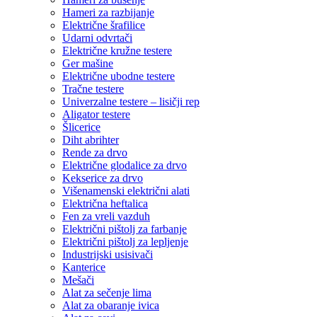
Hameri za razbijanje
Električne šrafilice
Udarni odvrtači
Električne kružne testere
Ger mašine
Električne ubodne testere
Tračne testere
Univerzalne testere – lisičji rep
Aligator testere
Šlicerice
Diht abrihter
Rende za drvo
Električne glodalice za drvo
Kekserice za drvo
Višenamenski električni alati
Električna heftalica
Fen za vreli vazduh
Električni pištolj za farbanje
Električni pištolj za lepljenje
Industrijski usisivači
Kanterice
Mešači
Alat za sečenje lima
Alat za obaranje ivica