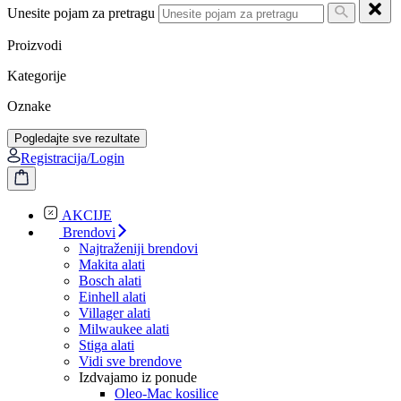
Unesite pojam za pretragu
Proizvodi
Kategorije
Oznake
Pogledajte sve rezultate
Registracija/Login
AKCIJE
Brendovi
Najtraženiji brendovi
Makita alati
Bosch alati
Einhell alati
Villager alati
Milwaukee alati
Stiga alati
Vidi sve brendove
Izdvajamo iz ponude
Oleo-Mac kosilice