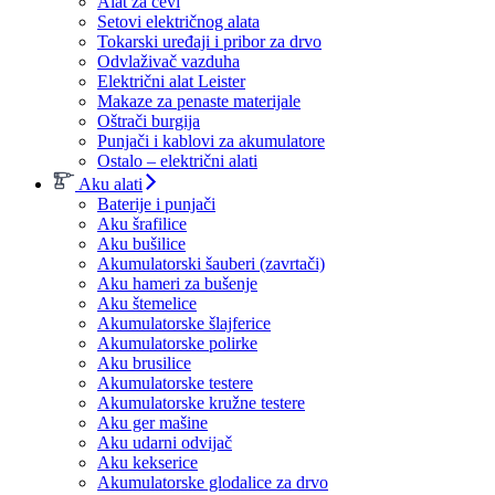
Alat za cevi
Setovi električnog alata
Tokarski uređaji i pribor za drvo
Odvlaživač vazduha
Električni alat Leister
Makaze za penaste materijale
Oštrači burgija
Punjači i kablovi za akumulatore
Ostalo – električni alati
Aku alati
Baterije i punjači
Aku šrafilice
Aku bušilice
Akumulatorski šauberi (zavrtači)
Aku hameri za bušenje
Aku štemelice
Akumulatorske šlajferice
Akumulatorske polirke
Aku brusilice
Akumulatorske testere
Akumulatorske kružne testere
Aku ger mašine
Aku udarni odvijač
Aku kekserice
Akumulatorske glodalice za drvo