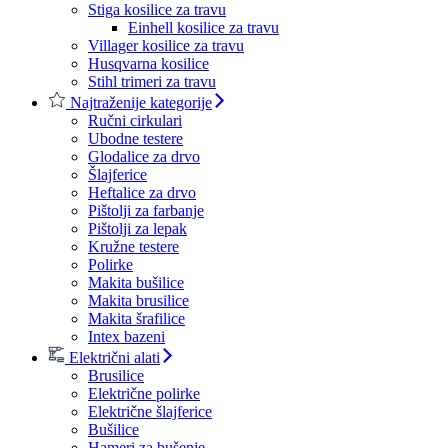
Stiga kosilice za travu
Einhell kosilice za travu
Villager kosilice za travu
Husqvarna kosilice
Stihl trimeri za travu
Najtraženije kategorije
Ručni cirkulari
Ubodne testere
Glodalice za drvo
Šlajferice
Heftalice za drvo
Pištolji za farbanje
Pištolji za lepak
Kružne testere
Polirke
Makita bušilice
Makita brusilice
Makita šrafilice
Intex bazeni
Električni alati
Brusilice
Električne polirke
Električne šlajferice
Bušilice
Hameri za bušenje