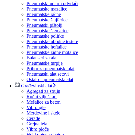
Pneumatski udarni odvrtači
Pneumatske mazalice
Pneumatske račne
Pneumatske šlajferice
Pneumatski pištolji
Pneumatske štemarice
Pneumatske polirke
Pneumatske ubodne testere
Pneumatske heftalice
Pneumatske zidne motalice
Balanseri za alat
Pneumatske turpije
Pribor za pneumatski alat
Pneumatski alat setovi
Ostalo – pneumatski alat
Građevinski alat
Agregati za struju
Ručni viljuškari
Mešalice za beton
Vibro igle
Merdevine i skele
Cerade
Grejna tela
Vibro ploče
Helikopter za beton