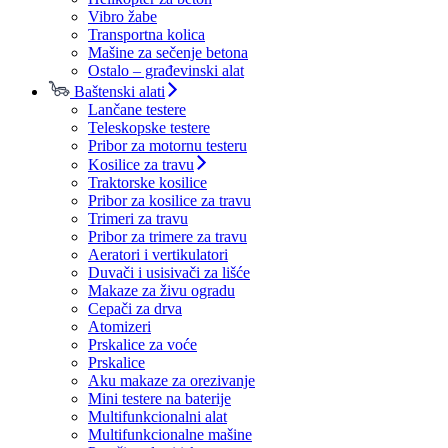
Vibro žabe
Transportna kolica
Mašine za sečenje betona
Ostalo – građevinski alat
Baštenski alati
Lančane testere
Teleskopske testere
Pribor za motornu testeru
Kosilice za travu
Traktorske kosilice
Pribor za kosilice za travu
Trimeri za travu
Pribor za trimere za travu
Aeratori i vertikulatori
Duvači i usisivači za lišće
Makaze za živu ogradu
Cepači za drva
Atomizeri
Prskalice za voće
Prskalice
Aku makaze za orezivanje
Mini testere na baterije
Multifunkcionalni alat
Multifunkcionalne mašine