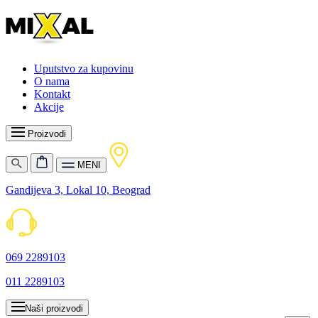
Uputstvo za kupovinu
O nama
Kontakt
Akcije
Proizvodi
MENI
Gandijeva 3, Lokal 10, Beograd
069 2289103
011 2289103
Naši proizvodi