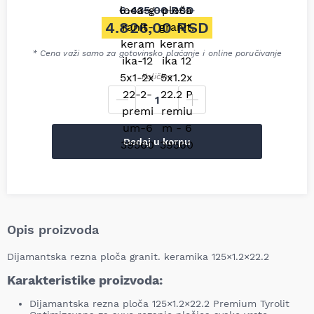
6.435,00
RSD
Originalna cena je bila: 6.43
4.826,00
RSD
Trenutna cena je: 4.826,00 R
* Cena važi samo za gotovinsko plaćanje i online poručivanje
Količina
Dodaj u korpu
Opis proizvoda
Dijamantska rezna ploča granit. keramika 125×1.2×22.2
Karakteristike proizvoda:
Dijamantska rezna ploča 125×1.2×22.2 Premium Tyrolit