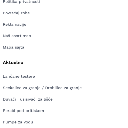
Politika privatnosti
Povraćaj robe
Reklamacije
Naš asortiman
Mapa sajta
Aktuelno
Lančane testere
Seckalice za granje / Drobilice za granje
Duvači i usisivači za lišće
Perači pod pritiskom
Pumpe za vodu