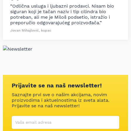
“Odlična usluga i ljubazni prodavci. Nisam bio
siguran koji je tačan naziv i tip cilindra bio
potreban, ali me je Miloš podsetio, istražio i
preporučio odgovarajućeg proizvođača.”
Jovan Mihajlović, kupac
Prijavite se na naš newsletter!
Saznajte prvi sve o našim akcijama, novim
proizvodima i aktuelnostima iz sveta alata.
Prijavite se na naš newsletter!
Korisničko ime
Vaša email adresa