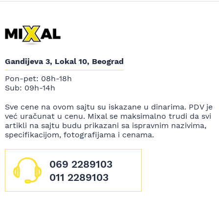
Gandijeva 3, Lokal 10, Beograd
Pon-pet: 08h-18h
Sub: 09h-14h
Sve cene na ovom sajtu su iskazane u dinarima. PDV je
već uračunat u cenu. Mixal se maksimalno trudi da svi
artikli na sajtu budu prikazani sa ispravnim nazivima,
specifikacijom, fotografijama i cenama.
069 2289103
011 2289103