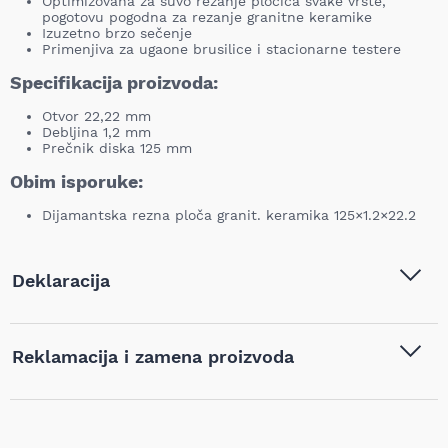
Optimizovana za suvo rezanje pločica svake vrste,
pogotovu pogodna za rezanje granitne keramike
Izuzetno brzo sečenje
Primenjiva za ugaone brusilice i stacionarne testere
Specifikacija proizvoda:
Otvor 22,22 mm
Debljina 1,2 mm
Prečnik diska 125 mm
Obim isporuke:
Dijamantska rezna ploča granit. keramika 125×1.2×22.2
Deklaracija
Tip i model:
Tyrolit - Dijamantska rezna
Reklamacija i zamena proizvoda
ploča granit. keramika
125x1.2x22.2 Premium -
639560
Ukoliko niste zadovoljni proizvodom kupljenim na sajtu
najpovoljnijialati.rs, iz bilo kog razloga, u roku od 14 dana od
Naziv i vrsta robe:
Dijamantske ploče
,
Pribor za
dana prijema robe možete vratiti proizvod. Proizvod koji se
alat