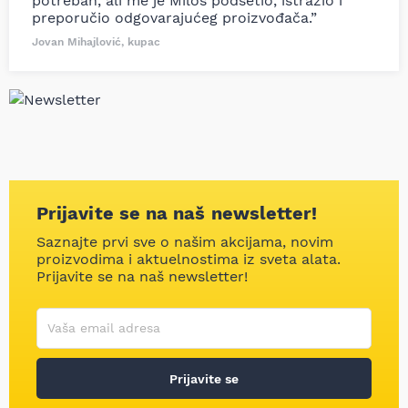
potreban, ali me je Miloš podsetio, istražio i
preporučio odgovarajućeg proizvođača.”
Jovan Mihajlović, kupac
Prijavite se na naš newsletter!
Saznajte prvi sve o našim akcijama, novim
proizvodima i aktuelnostima iz sveta alata.
Prijavite se na naš newsletter!
Korisničko ime
Vaša email adresa
Prijavite se