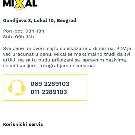
Gandijeva 3, Lokal 10, Beograd
Pon-pet: 08h-18h
Sub: 09h-14h
Sve cene na ovom sajtu su iskazane u dinarima. PDV je
već uračunat u cenu. Mixal se maksimalno trudi da svi
artikli na sajtu budu prikazani sa ispravnim nazivima,
specifikacijom, fotografijama i cenama.
069 2289103
011 2289103
Korisnički servis