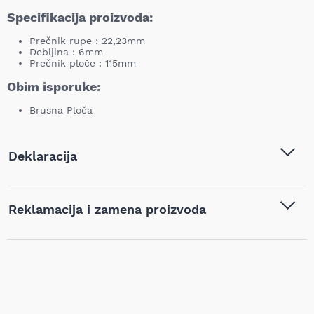
Specifikacija proizvoda:
Prečnik rupe : 22,23mm
Debljina : 6mm
Prečnik ploče : 115mm
Obim isporuke:
Brusna Ploča
Deklaracija
Tip i model:
Tyrolit - Brusna ploča 115x6
Reklamacija i zamena proizvoda
2u1 Basic - 222858
Naziv i vrsta robe:
Brusne ploče
,
Pribor za alat
,
Ukoliko niste zadovoljni proizvodom kupljenim na sajtu
Pribor za brusilice
najpovoljnijialati.rs, iz bilo kog razloga, u roku od 14 dana od
dana prijema robe možete vratiti proizvod. Proizvod koji se
Barkod:
9003172228587
vraća mora biti u istom stanju kao i kada je nabavljen i mora
sadržati svu tehničku dokumentaciju (uputstvo, garanciju,
pakovanje itd). Proizvod mora biti bez bilo kakvih fizičkih
oštećenja i tragova korišćenja. Kupac je isključivo odgovoran