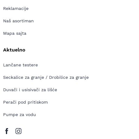
Reklamacije
Naš asortiman
Mapa sajta
Aktuelno
Lančane testere
Seckalice za granje / Drobilice za granje
Duvači i usisivači za lišće
Perači pod pritiskom
Pumpe za vodu