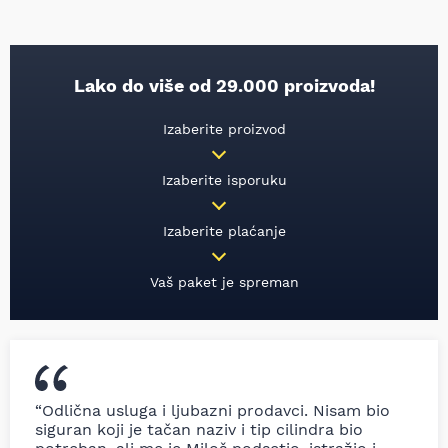
Lako do više od 29.000 proizvoda!
Izaberite proizvod
Izaberite isporuku
Izaberite plaćanje
Vaš paket je spreman
“Odlična usluga i ljubazni prodavci. Nisam bio
siguran koji je tačan naziv i tip cilindra bio