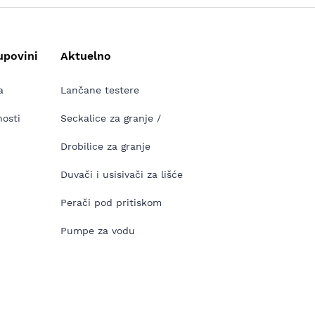
upovini
Aktuelno
a
Lančane testere
nosti
Seckalice za granje /
Drobilice za granje
Duvači i usisivači za lišće
Perači pod pritiskom
Pumpe za vodu