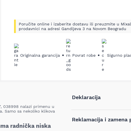
Poručite online i izaberite dostavu ili preuzmite u Mixal
prodavnici na adresi Gandijeva 3 na Novom Beogradu
Originalna garancija
Povrat robe
Sigurno pla
Deklaracija
7, 038998 nalazi primenu u
ova. Samo sa nekoliko
klikova
Tip i model:
Reklamacija i zamena 
izma radnička niska
Naziv i vrsta robe: