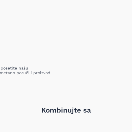
Ukoliko niste zadovoljni proiz
iz bilo kog razloga, u roku o
proizvod. Proizvod koji se vra
nabavljen i mora sadržati sv
garanciju, pakovanje itd). Pro
oštećenja i tragova korišćenj
vrednost robe koja nastane k
nije adekvatan, odnosno prev
ustanovili priroda, karakteris
elektronski obaveštava proda
pomoću Obrasca za odustanak
Troškove transporta pri vrać
prijema MIXAL DOO nije obave
detaljnije informacije kliknit
 posetite našu
metano poručili proizvod.
Kombinujte sa