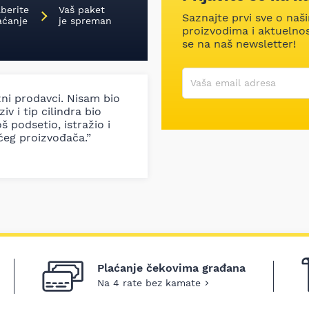
aberite
Vaš paket
Saznajte prvi sve o naš
aćanje
je spreman
proizvodima i aktuelnost
se na naš newsletter!
Korisničko ime
Vaša email adresa
zni prodavci. Nisam bio
iv i tip cilindra bio
š podsetio, istražio i
ćeg proizvođača.”
Plaćanje čekovima građana
Na 4 rate bez kamate