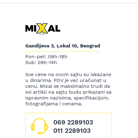
Gandijeva 3, Lokal 10, Beograd
Pon-pet: 08h-18h
Sub: 09h-14h
Sve cene na ovom sajtu su iskazane
u dinarima. PDV je već uračunat u
cenu. Mixal se maksimalno trudi da
svi artikli na sajtu budu prikazani sa
ispravnim nazivima, specifikacijom,
fotografijama i cenama.
069 2289103
011 2289103