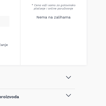
* Cena važi samo za gotovinsko
plaćanje i online poručivanje
Nema na zalihama
ćanje
Tigar Čizma radnička niska zelena
proizvoda
21178 39-47, 038998
Gumene čizme
,
Radna obuća
,