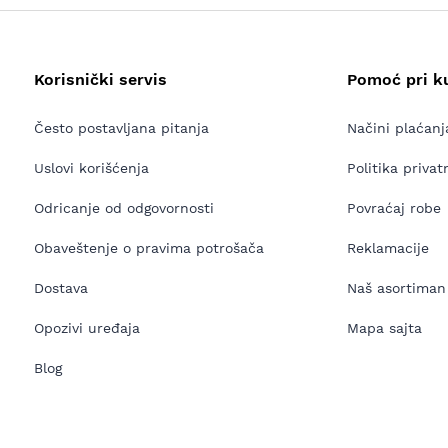
Korisnički servis
Pomoć pri k
Često postavljana pitanja
Načini plaćanj
Uslovi korišćenja
Politika privat
Odricanje od odgovornosti
Povraćaj robe
Obaveštenje o pravima potrošača
Reklamacije
Dostava
Naš asortiman
Opozivi uređaja
Mapa sajta
Blog