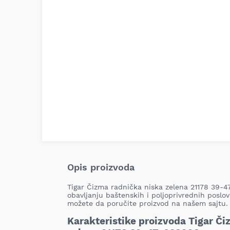
Opis proizvoda
Tigar Čizma radnička niska zelena 21178 39-4
obavljanju baštenskih i poljoprivrednih posl
možete da poručite proizvod na našem sajtu.
Karakteristike proizvoda Tigar Č