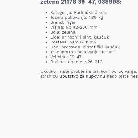
zelena 21178 39-47, 038998:
Kategorija: Radničke čizme
Težina pakovanja: 1.39 kg
Brend: Tigar
Visina: No 42-280 mm
Boja: zelena
Lice: prirodni i sint. kaučuk
Postava: pamuk 100%
Đon: presovan, sintetički kaučuk
Transportno pakovanje: 10 pari
Veličina: 39-47
Dužina tabanice: 26-31.3
Ukoliko imate problema prilikom poručivanja,
stranicu
uputstvo za kupovinu
kako biste nes