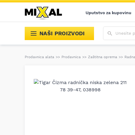
Uputstvo za kupovinu
Unesite poja
NAŠI PROIZVODI
Prodavnica alata
>>
Prodavnica
>>
Zaštitna oprema
>>
Radna