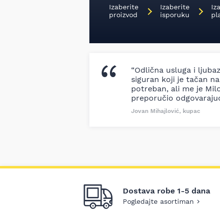
Izaberite
Izaberite
Iz
proizvod
isporuku
pl
“Odlična usluga i ljuba
siguran koji je tačan naz
potreban, ali me je Milo
preporučio odgovaraju
Jovan Mihajlović, kupac
Dostava robe 1-5 dana
Pogledajte asortiman