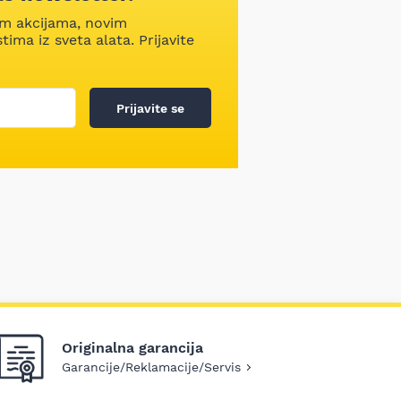
im akcijama, novim
ima iz sveta alata. Prijavite
Prijavite se
Originalna garancija
Garancije/Reklamacije/Servis