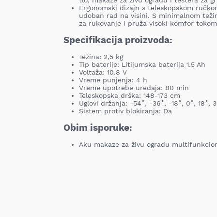
tlo, makaze za živu ogradu i testera za g
Ergonomski dizajn s teleskopskom ručkom
udoban rad na visini. S minimalnom težin
za rukovanje i pruža visoki komfor tokom
Specifikacija proizvoda:
Težina: 2,5 kg
Tip baterije: Litijumska baterija 1.5 Ah
Voltaža: 10.8 V
Vreme punjenja: 4 h
Vreme upotrebe uređaja: 80 min
Teleskopska drška: 148-173 cm
Uglovi držanja: -54˚, -36˚, -18˚, 0˚, 18˚, 
Sistem protiv blokiranja: Da
Obim isporuke:
Aku makaze za živu ogradu multifunkcio