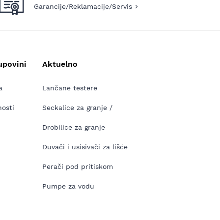
Garancije/Reklamacije/Servis
upovini
Aktuelno
a
Lančane testere
nosti
Seckalice za granje /
Drobilice za granje
Duvači i usisivači za lišće
Perači pod pritiskom
Pumpe za vodu