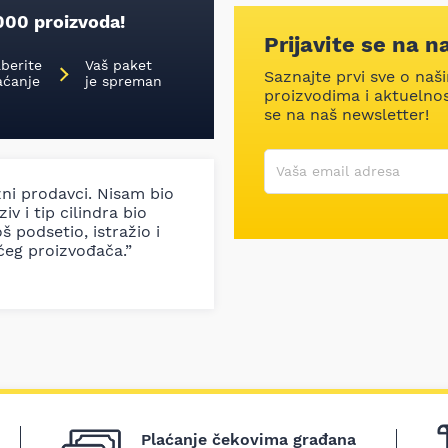
000 proizvoda!
Prijavite se na n
aberite
Vaš paket
Saznajte prvi sve o naš
aćanje
je spreman
proizvodima i aktuelnost
se na naš newsletter!
Korisničko ime
Vaša email adresa
zni prodavci. Nisam bio
iv i tip cilindra bio
š podsetio, istražio i
ćeg proizvođača.”
Plaćanje čekovima građana