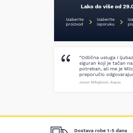
Lako do više od 29.
Izaberite
Izaberite
Iz
proizvod
isporuku
pl
“Odlična usluga i ljuba
siguran koji je tačan naz
potreban, ali me je Milo
preporučio odgovaraju
Jovan Mihajlović, kupac
Dostava robe 1-5 dana