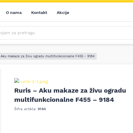
O nama
Kontakt
Akcije
m za pretragu
Saznajte prvi sve o našim akcijama, novim proizvodima i aktuelnostima iz sveta alata. Prijavite se na naš newsletter!
Prijavite se na naš newsletter!
- Aku makaze za živu ogradu multifunkcionalne F455 - 9184
Ruris – Aku makaze za živu ogradu
multifunkcionalne F455 – 9184
Šifra artikla:
9184