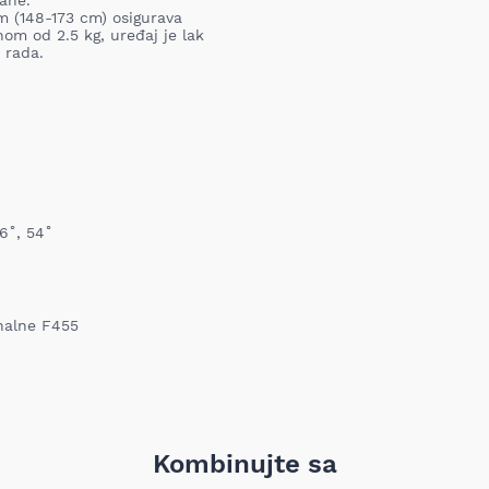
rane.
proizvod. Proizvod koji se vra
 (148-173 cm) osigurava
nabavljen i mora sadržati sv
om od 2.5 kg, uređaj je lak
garanciju, pakovanje itd). Pro
 rada.
oštećenja i tragova korišćenj
vrednost robe koja nastane k
nije adekvatan, odnosno prev
ustanovili priroda, karakteris
elektronski obaveštava proda
pomoću Obrasca za odustanak
Troškove transporta pri vrać
prijema MIXAL DOO nije obave
detaljnije informacije kliknit
36˚, 54˚
nalne F455
Kombinujte sa