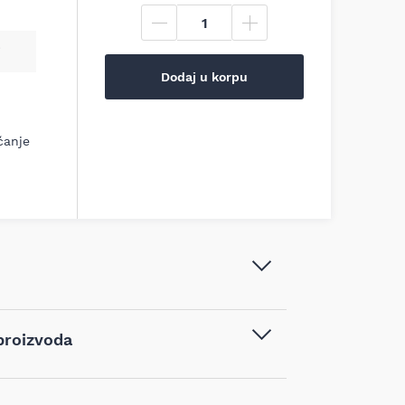
Dodaj u korpu
ćanje
Ruris - Aku makaze za živu ogradu
proizvoda
multifunkcionalne F455 - 9184
Baštenski alati
,
Makaze za živu
vodom kupljenim na sajtu najpovoljnijialati.rs,
ogradu
d 14 dana od dana prijema robe možete vratiti