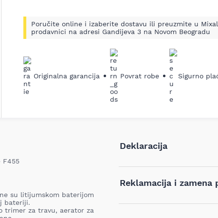
Poručite online i izaberite dostavu ili preuzmite u Mixal
prodavnici na adresi Gandijeva 3 na Novom Beogradu
Originalna garancija
Povrat robe
Sigurno pla
Deklaracija
e F455
Tip i model:
Reklamacija i zamena 
ne su litijumskom baterijom
Naziv i vrsta robe:
 bateriji.
Ukoliko niste zadovoljni proiz
 trimer za travu, aerator za
iz bilo kog razloga, u roku o