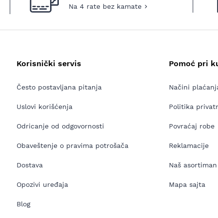
Na 4 rate bez kamate
Korisnički servis
Pomoć pri k
Često postavljana pitanja
Načini plaćanj
Uslovi korišćenja
Politika privat
Odricanje od odgovornosti
Povraćaj robe
Obaveštenje o pravima potrošača
Reklamacije
Dostava
Naš asortiman
Opozivi uređaja
Mapa sajta
Blog