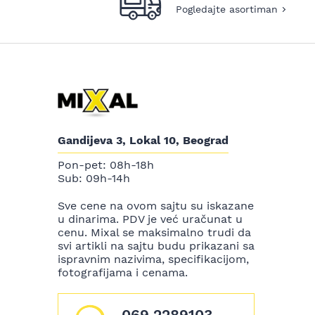
Pogledajte asortiman
Gandijeva 3, Lokal 10, Beograd
Pon-pet: 08h-18h
Sub: 09h-14h
Sve cene na ovom sajtu su iskazane
u dinarima. PDV je već uračunat u
cenu. Mixal se maksimalno trudi da
svi artikli na sajtu budu prikazani sa
ispravnim nazivima, specifikacijom,
fotografijama i cenama.
069 2289103