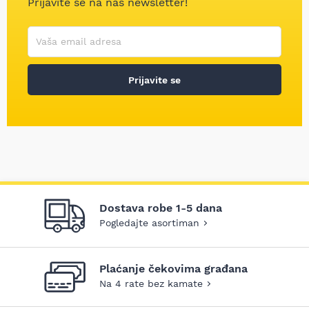
Prijavite se na naš newsletter!
Korisničko ime
Vaša email adresa
Prijavite se
Dostava robe 1-5 dana
Pogledajte asortiman
Plaćanje čekovima građana
Na 4 rate bez kamate