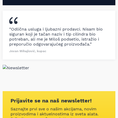
“Odlična usluga i ljubazni prodavci. Nisam bio
siguran koji je tačan naziv i tip cilindra bio
potreban, ali me je Miloš podsetio, istražio i
preporučio odgovarajućeg proizvođača.”
Jovan Mihajlović, kupac
Prijavite se na naš newsletter!
Saznajte prvi sve o našim akcijama, novim
proizvodima i aktuelnostima iz sveta alata.