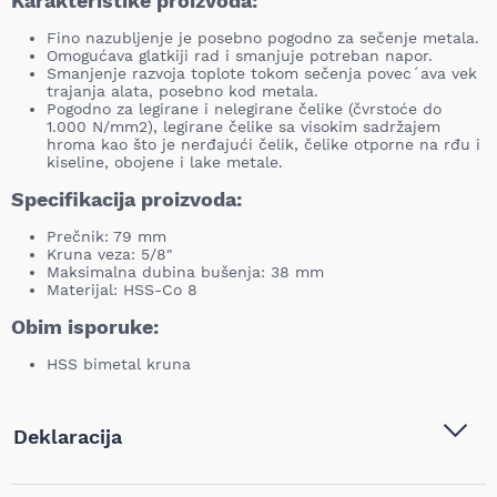
Karakteristike proizvoda:
Fino nazubljenje je posebno pogodno za sečenje metala.
Omogućava glatkiji rad i smanjuje potreban napor.
Smanjenje razvoja toplote tokom sečenja povec´ava vek
trajanja alata, posebno kod metala.
Pogodno za legirane i nelegirane čelike (čvrstoće do
1.000 N/mm2), legirane čelike sa visokim sadržajem
hroma kao što je nerđajući čelik, čelike otporne na rđu i
kiseline, obojene i lake metale.
Specifikacija proizvoda:
Prečnik: 79 mm
Kruna veza: 5/8″
Maksimalna dubina bušenja: 38 mm
Materijal: HSS-Co 8
Obim isporuke:
HSS bimetal kruna
Deklaracija