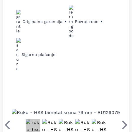
Originalna garancija
Povrat robe
Sigurno plaćanje
Prethodni
Sle