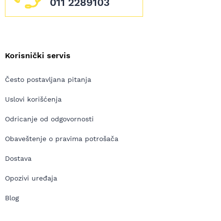
011 2289103
Korisnički servis
Često postavljana pitanja
Uslovi korišćenja
Odricanje od odgovornosti
Obaveštenje o pravima potrošača
Dostava
Opozivi uređaja
Blog