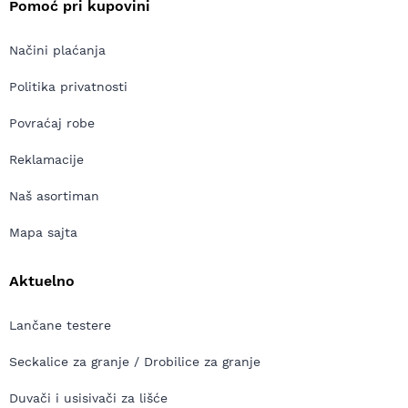
Pomoć pri kupovini
Načini plaćanja
Politika privatnosti
Povraćaj robe
Reklamacije
Naš asortiman
Mapa sajta
Aktuelno
Lančane testere
Seckalice za granje / Drobilice za granje
Duvači i usisivači za lišće