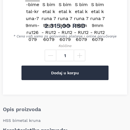
2.315,00
RSD
* Cena važi samo za gotovinsko plaćanje i online poručivanje
Količina
Dodaj u korpu
Opis proizvoda
HSS bimetal kruna