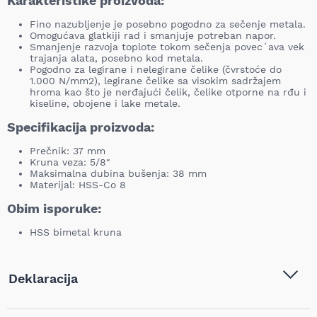
Karakteristike proizvoda:
Fino nazubljenje je posebno pogodno za sečenje metala.
Omogućava glatkiji rad i smanjuje potreban napor.
Smanjenje razvoja toplote tokom sečenja povec´ava vek
trajanja alata, posebno kod metala.
Pogodno za legirane i nelegirane čelike (čvrstoće do
1.000 N/mm2), legirane čelike sa visokim sadržajem
hroma kao što je nerđajući čelik, čelike otporne na rđu i
kiseline, obojene i lake metale.
Specifikacija proizvoda:
Prečnik: 37 mm
Kruna veza: 5/8″
Maksimalna dubina bušenja: 38 mm
Materijal: HSS-Co 8
Obim isporuke:
HSS bimetal kruna
Deklaracija