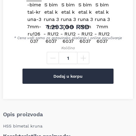
1.293,00
RSD
* Cena važi samo za gotovinsko plaćanje i online poručivanje
Količina
Dodaj u korpu
Opis proizvoda
HSS bimetal kruna