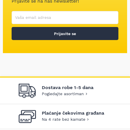
Prijavite se na naš newsletter!
Korisničko ime
Vaša email adresa
Prijavite se
Dostava robe 1-5 dana
Pogledajte asortiman
Plaćanje čekovima građana
Na 4 rate bez kamate