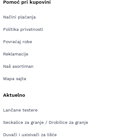
Pomoć pri kupovini
Načini plaćanja
Politika privatnosti
Povraćaj robe
Reklamacije
Naš asortiman
Mapa sajta
Aktuelno
Lančane testere
Seckalice za granje / Drobilice za granje
Duvači i usisivači za lišće