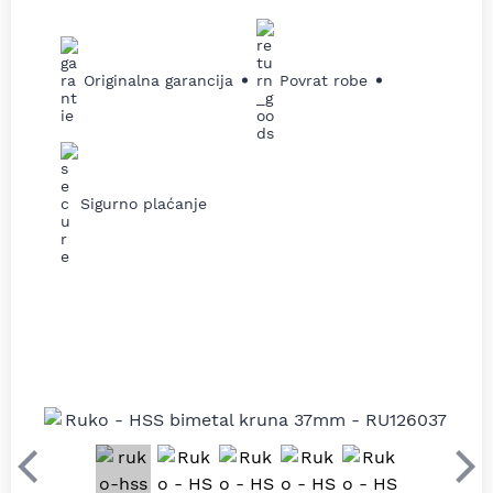
Originalna garancija
Povrat robe
Sigurno plaćanje
Prethodni
Sle