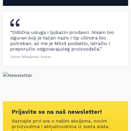
“Odlična usluga i ljubazni prodavci. Nisam bio
siguran koji je tačan naziv i tip cilindra bio
potreban, ali me je Miloš podsetio, istražio i
preporučio odgovarajućeg proizvođača.”
Jovan Mihajlović, kupac
Prijavite se na naš newsletter!
Saznajte prvi sve o našim akcijama, novim
proizvodima i aktuelnostima iz sveta alata.