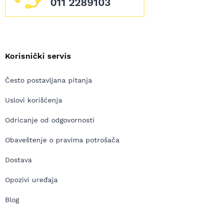
011 2289103
Korisnički servis
Često postavljana pitanja
Uslovi korišćenja
Odricanje od odgovornosti
Obaveštenje o pravima potrošača
Dostava
Opozivi uređaja
Blog