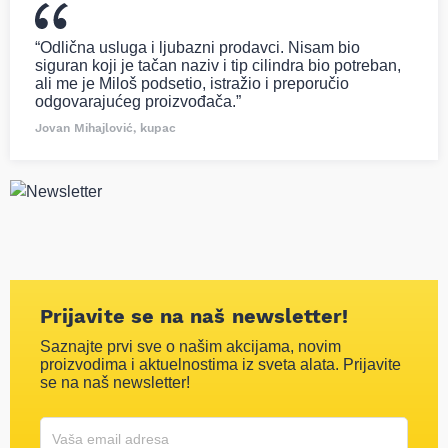
“Odlična usluga i ljubazni prodavci. Nisam bio
siguran koji je tačan naziv i tip cilindra bio potreban,
ali me je Miloš podsetio, istražio i preporučio
odgovarajućeg proizvođača.”
Jovan Mihajlović, kupac
Prijavite se na naš newsletter!
Saznajte prvi sve o našim akcijama, novim
proizvodima i aktuelnostima iz sveta alata. Prijavite
se na naš newsletter!
Korisničko ime
Vaša email adresa