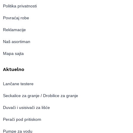
Politika privatnosti
Povraćaj robe
Reklamacije
Naš asortiman
Mapa sajta
Aktuelno
Lančane testere
Seckalice za granje / Drobilice za granje
Duvači i usisivači za lišće
Perači pod pritiskom
Pumpe za vodu