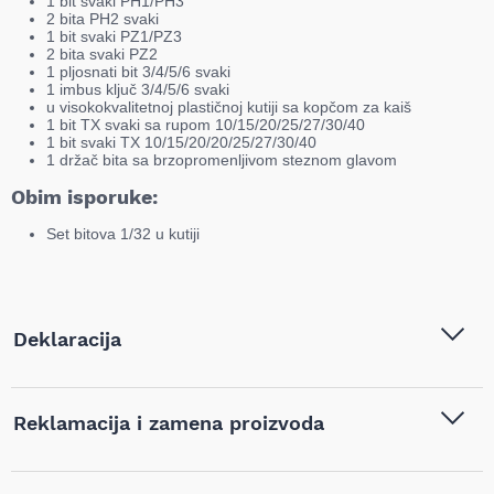
1 bit svaki PH1/PH3
2 bita PH2 svaki
1 bit svaki PZ1/PZ3
2 bita svaki PZ2
1 pljosnati bit 3/4/5/6 svaki
1 imbus ključ 3/4/5/6 svaki
u visokokvalitetnoj plastičnoj kutiji sa kopčom za kaiš
1 bit TX svaki sa rupom 10/15/20/25/27/30/40
1 bit svaki TX 10/15/20/20/25/27/30/40
1 držač bita sa brzopromenljivom steznom glavom
Obim isporuke:
Set bitova 1/32 u kutiji
Deklaracija
Tip i model:
RAXX - Set bitova 32 dela -
Reklamacija i zamena proizvoda
RAXX1219596
Naziv i vrsta robe:
Pribor za alat
,
Bitovi PH, PZ,
Ukoliko niste zadovoljni proizvodom kupljenim na sajtu
TX
,
Set bitova