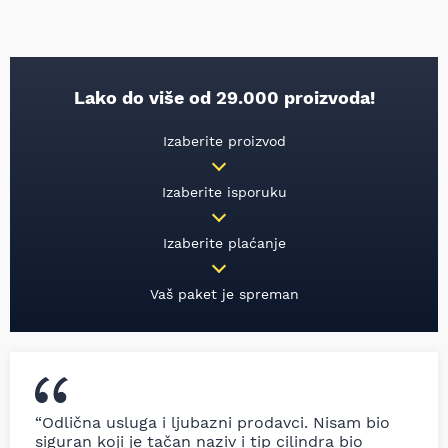
Lako do više od 29.000 proizvoda!
Izaberite proizvod
Izaberite isporuku
Izaberite plaćanje
Vaš paket je spreman
“Odlična usluga i ljubazni prodavci. Nisam bio
siguran koji je tačan naziv i tip cilindra bio