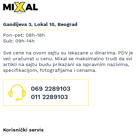
Gandijeva 3, Lokal 10, Beograd
Pon-pet: 08h-18h
Sub: 09h-14h
Sve cene na ovom sajtu su iskazane u dinarima. PDV je
već uračunat u cenu. Mixal se maksimalno trudi da svi
artikli na sajtu budu prikazani sa ispravnim nazivima,
specifikacijom, fotografijama i cenama.
069 2289103
011 2289103
Korisnički servis