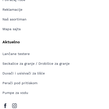
Reklamacije
Naš asortiman
Mapa sajta
Aktuelno
Lančane testere
Seckalice za granje / Drobilice za granje
Duvači i usisivači za lišće
Perači pod pritiskom
Pumpe za vodu