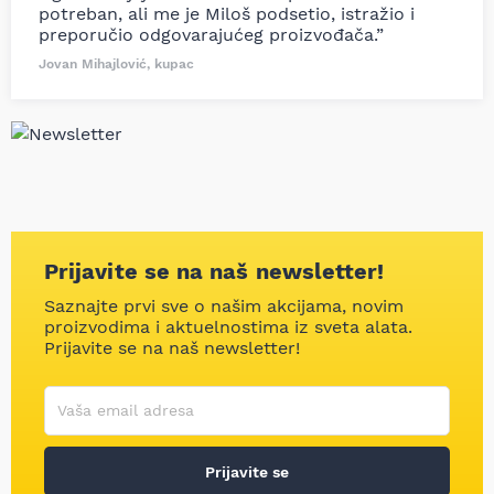
potreban, ali me je Miloš podsetio, istražio i
preporučio odgovarajućeg proizvođača.”
Jovan Mihajlović, kupac
Prijavite se na naš newsletter!
Saznajte prvi sve o našim akcijama, novim
proizvodima i aktuelnostima iz sveta alata.
Prijavite se na naš newsletter!
Korisničko ime
Vaša email adresa
Prijavite se