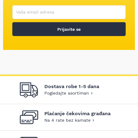
Korisničko ime
Vaša email adresa
Prijavite se
Dostava robe 1-5 dana
Pogledajte asortiman
Plaćanje čekovima građana
Na 4 rate bez kamate