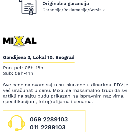
Originalna garancija
Garancije/Reklamacije/Servis
Gandijeva 3, Lokal 10, Beograd
Pon-pet: 08h-18h
Sub: 09h-14h
Sve cene na ovom sajtu su iskazane u dinarima. PDV je
već uračunat u cenu. Mixal se maksimalno trudi da svi
artikli na sajtu budu prikazani sa ispravnim nazivima,
specifikacijom, fotografijama i cenama.
069 2289103
011 2289103