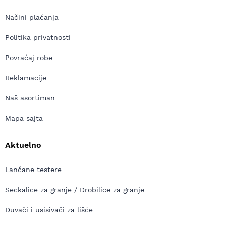
Načini plaćanja
Politika privatnosti
Povraćaj robe
Reklamacije
Naš asortiman
Mapa sajta
Aktuelno
Lančane testere
Seckalice za granje / Drobilice za granje
Duvači i usisivači za lišće