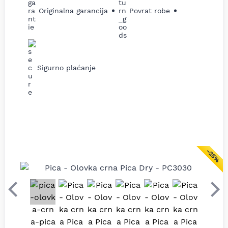
Originalna garancija
Povrat robe
Sigurno plaćanje
−25%
Prethodni
Sle