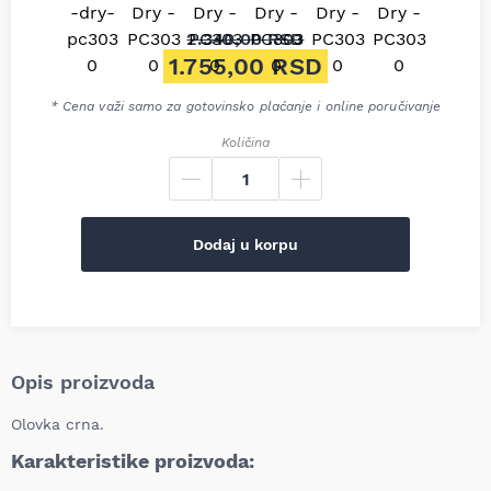
2.340,00
RSD
Originalna cena je bila: 2.34
1.755,00
RSD
Trenutna cena je: 1.755,00 R
* Cena važi samo za gotovinsko plaćanje i online poručivanje
Količina
Dodaj u korpu
Opis proizvoda
Olovka crna.
Karakteristike proizvoda: