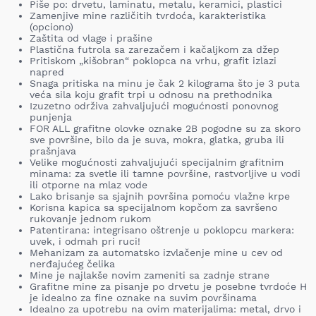
Piše po: drvetu, laminatu, metalu, keramici, plastici
Zamenjive mine različitih tvrdoća, karakteristika
(opciono)
Zaštita od vlage i prašine
Plastična futrola sa zarezačem i kačaljkom za džep
Pritiskom „kišobran“ poklopca na vrhu, grafit izlazi
napred
Snaga pritiska na minu je čak 2 kilograma što je 3 puta
veća sila koju grafit trpi u odnosu na prethodnika
Izuzetno održiva zahvaljujući mogućnosti ponovnog
punjenja
FOR ALL grafitne olovke oznake 2B pogodne su za skoro
sve površine, bilo da je suva, mokra, glatka, gruba ili
prašnjava
Velike mogućnosti zahvaljujući specijalnim grafitnim
minama: za svetle ili tamne površine, rastvorljive u vodi
ili otporne na mlaz vode
Lako brisanje sa sjajnih površina pomoću vlažne krpe
Korisna kapica sa specijalnom kopčom za savršeno
rukovanje jednom rukom
Patentirana: integrisano oštrenje u poklopcu markera:
uvek, i odmah pri ruci!
Mehanizam za automatsko izvlačenje mine u cev od
nerđajućeg čelika
Mine je najlakše novim zameniti sa zadnje strane
Grafitne mine za pisanje po drvetu je posebne tvrdoće H
je idealno za fine oznake na suvim površinama
Idealno za upotrebu na ovim materijalima: metal, drvo i