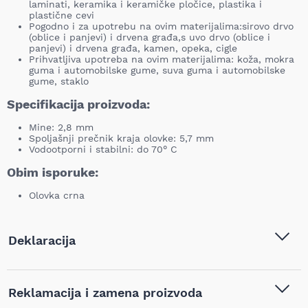
laminati, keramika i keramičke pločice, plastika i
plastične cevi
Pogodno i za upotrebu na ovim materijalima:sirovo drvo
(oblice i panjevi) i drvena građa,s uvo drvo (oblice i
panjevi) i drvena građa, kamen, opeka, cigle
Prihvatljiva upotreba na ovim materijalima: koža, mokra
guma i automobilske gume, suva guma i automobilske
gume, staklo
Specifikacija proizvoda:
Mine: 2,8 mm
Spoljašnji prečnik kraja olovke: 5,7 mm
Vodootporni i stabilni: do 70° C
Obim isporuke:
Olovka crna
Deklaracija
Tip i model:
Pica - Olovka crna Pica Dry -
Reklamacija i zamena proizvoda
PC3030