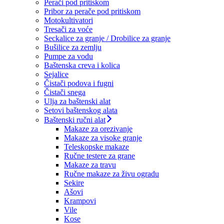
Perači pod pritiskom
Pribor za perače pod pritiskom
Motokultivatori
Tresači za voće
Seckalice za granje / Drobilice za granje
Bušilice za zemlju
Pumpe za vodu
Baštenska creva i kolica
Sejalice
Čistači podova i fugni
Čistači snega
Ulja za baštenski alat
Setovi baštenskog alata
Baštenski ručni alat
Makaze za orezivanje
Makaze za visoke granje
Teleskopske makaze
Ručne testere za grane
Makaze za travu
Ručne makaze za živu ogradu
Sekire
Ašovi
Krampovi
Vile
Kose