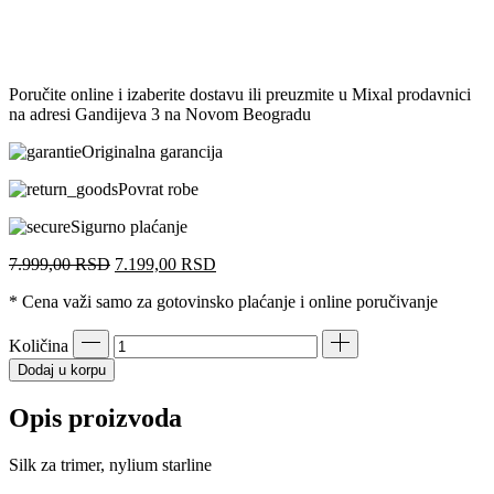
Poručite online i izaberite dostavu ili preuzmite u Mixal prodavnici
na adresi Gandijeva 3 na Novom Beogradu
Originalna garancija
Povrat robe
Sigurno plaćanje
Originalna
Trenutna
7.999,00
RSD
7.199,00
RSD
cena
cena
* Cena važi samo za gotovinsko plaćanje i online poručivanje
je
je:
bila:
7.199,00 RSD.
7.999,00 RSD.
Količina
Dodaj u korpu
Opis proizvoda
Silk za trimer, nylium starline