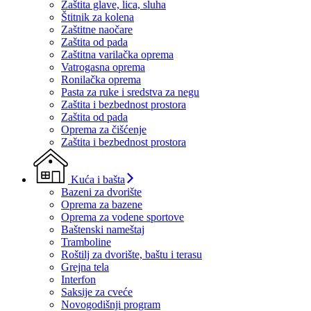
Zaštita glave, lica, sluha
Štitnik za kolena
Zaštitne naočare
Zaštita od pada
Zaštitna varilačka oprema
Vatrogasna oprema
Ronilačka oprema
Pasta za ruke i sredstva za negu
Zaštita i bezbednost prostora
Zaštita od pada
Oprema za čišćenje
Zaštita i bezbednost prostora
Kuća i bašta
Bazeni za dvorište
Oprema za bazene
Oprema za vodene sportove
Baštenski nameštaj
Tramboline
Roštilj za dvorište, baštu i terasu
Grejna tela
Interfon
Saksije za cveće
Novogodišnji program