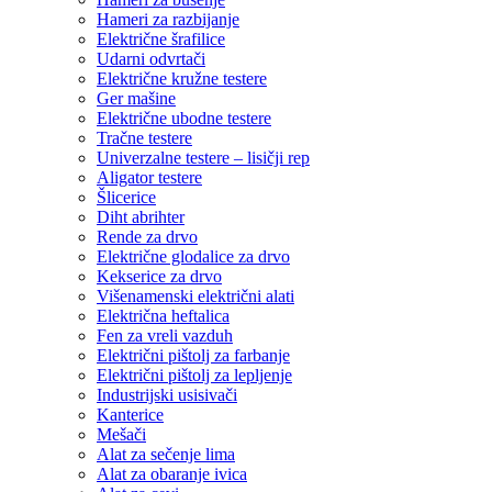
Hameri za razbijanje
Električne šrafilice
Udarni odvrtači
Električne kružne testere
Ger mašine
Električne ubodne testere
Tračne testere
Univerzalne testere – lisičji rep
Aligator testere
Šlicerice
Diht abrihter
Rende za drvo
Električne glodalice za drvo
Kekserice za drvo
Višenamenski električni alati
Električna heftalica
Fen za vreli vazduh
Električni pištolj za farbanje
Električni pištolj za lepljenje
Industrijski usisivači
Kanterice
Mešači
Alat za sečenje lima
Alat za obaranje ivica