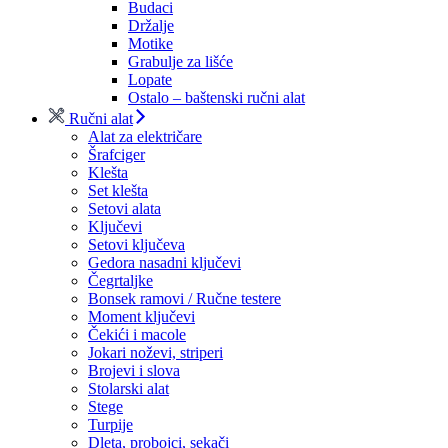
Budaci
Držalje
Motike
Grabulje za lišće
Lopate
Ostalo – baštenski ručni alat
Ručni alat
Alat za električare
Šrafciger
Klešta
Set klešta
Setovi alata
Ključevi
Setovi ključeva
Gedora nasadni ključevi
Čegrtaljke
Bonsek ramovi / Ručne testere
Moment ključevi
Čekići i macole
Jokari noževi, striperi
Brojevi i slova
Stolarski alat
Stege
Turpije
Dleta, probojci, sekači