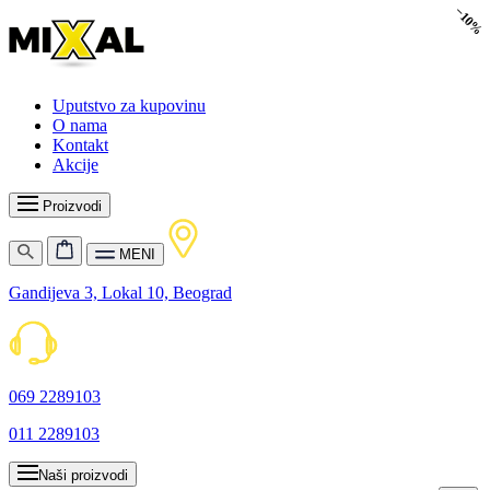
−10%
Uputstvo za kupovinu
O nama
Kontakt
Akcije
Proizvodi
MENI
Gandijeva 3, Lokal 10, Beograd
069 2289103
011 2289103
Naši proizvodi