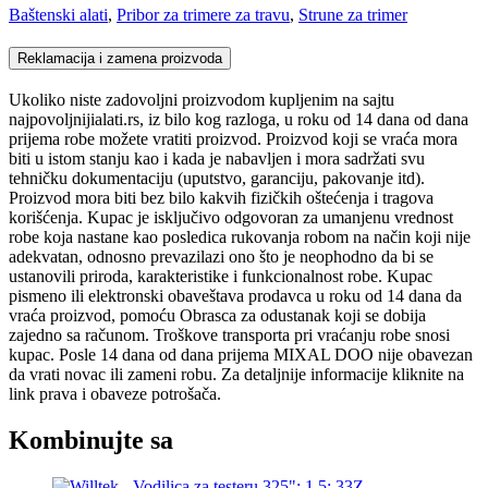
Baštenski alati
,
Pribor za trimere za travu
,
Strune za trimer
Reklamacija i zamena proizvoda
Ukoliko niste zadovoljni proizvodom kupljenim na sajtu
najpovoljnijialati.rs, iz bilo kog razloga, u roku od 14 dana od dana
prijema robe možete vratiti proizvod. Proizvod koji se vraća mora
biti u istom stanju kao i kada je nabavljen i mora sadržati svu
tehničku dokumentaciju (uputstvo, garanciju, pakovanje itd).
Proizvod mora biti bez bilo kakvih fizičkih oštećenja i tragova
korišćenja. Kupac je isključivo odgovoran za umanjenu vrednost
robe koja nastane kao posledica rukovanja robom na način koji nije
adekvatan, odnosno prevazilazi ono što je neophodno da bi se
ustanovili priroda, karakteristike i funkcionalnost robe. Kupac
pismeno ili elektronski obaveštava prodavca u roku od 14 dana da
vraća proizvod, pomoću Obrasca za odustanak koji se dobija
zajedno sa računom. Troškove transporta pri vraćanju robe snosi
kupac. Posle 14 dana od dana prijema MIXAL DOO nije obavezan
da vrati novac ili zameni robu. Za detaljnije informacije kliknite na
link prava i obaveze potrošača.
Kombinujte sa