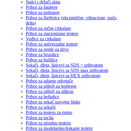
Stalci i držači alata
Pribor za šaubere
Pribor za poliranje
Pribor za šlajferice (ekcentrične, vibracione, trače,
delta)
Pribor za ručne cirkulare
Pribor za stacionirane testere
Vođice za cirkulare
Pribor za univerzalne testere
Pribor za rende za drvo
Pribor za brusilice
Pribor za bušilice
Sekači, dleta, špicevi sa SDS + prihvatom
Sekači, dleta, špicevi sa SDS max prihvatom
Sekači, dleta, špicevi sa HEX prihvatom
Pribor za udarne odvrtače
Pribor za pištolj za lepljenje
Pribor za pištolj za silikon
Pribor za heftalice
Pribor za sekač navojne šipke
Pribor za sekače
Pribor za testeru za rigips
Pribor za tocila
Pribor za ubodnu testeru
Pribor za modelarske/trakaste testere