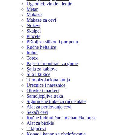
Ugaonici, vinkle i lenjiri
Metar
Makaze
Makaze za cevi
Noževi
Skalpel
Pincete
Pištolj za silikon i pur penu
Ručne heftalice
Imbus
Torex
Pajseri i montirači za gume
Sajla za kablove
Šilo i kukice
Termoizolaciona kutija
Ureznice i nareznice
Olovke i markeri
Samoljepljiva traka
Sigurnosne trake za ručne alate
Alat za pertlovanje cevi
Sekači cevi
Ručne hidraulične i mehaničke prese
Alat za bicikle
T ključevi
Konac i kanap za obeležavanje