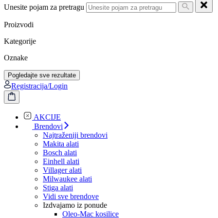
Unesite pojam za pretragu
Proizvodi
Kategorije
Oznake
Pogledajte sve rezultate
Registracija/Login
AKCIJE
Brendovi
Najtraženiji brendovi
Makita alati
Bosch alati
Einhell alati
Villager alati
Milwaukee alati
Stiga alati
Vidi sve brendove
Izdvajamo iz ponude
Oleo-Mac kosilice