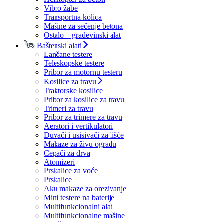
Vibro žabe
Transportna kolica
Mašine za sečenje betona
Ostalo – građevinski alat
Baštenski alati
Lančane testere
Teleskopske testere
Pribor za motornu testeru
Kosilice za travu
Traktorske kosilice
Pribor za kosilice za travu
Trimeri za travu
Pribor za trimere za travu
Aeratori i vertikulatori
Duvači i usisivači za lišće
Makaze za živu ogradu
Cepači za drva
Atomizeri
Prskalice za voće
Prskalice
Aku makaze za orezivanje
Mini testere na baterije
Multifunkcionalni alat
Multifunkcionalne mašine