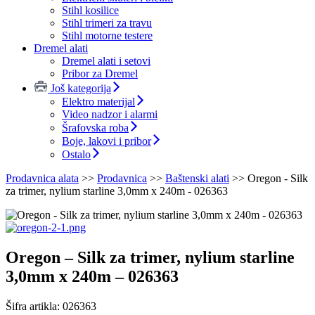
Stihl kosilice
Stihl trimeri za travu
Stihl motorne testere
Dremel alati
Dremel alati i setovi
Pribor za Dremel
Još kategorija
Elektro materijal
Video nadzor i alarmi
Šrafovska roba
Boje, lakovi i pribor
Ostalo
Prodavnica alata
>>
Prodavnica
>>
Baštenski alati
>>
Oregon - Silk
za trimer, nylium starline 3,0mm x 240m - 026363
Oregon – Silk za trimer, nylium starline
3,0mm x 240m – 026363
Šifra artikla:
026363