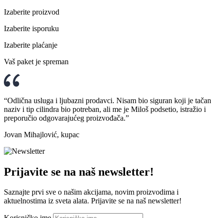
7.999,00 RSD.
Izaberite proizvod
Izaberite isporuku
Izaberite plaćanje
Vaš paket je spreman
“Odlična usluga i ljubazni prodavci. Nisam bio siguran koji je tačan
naziv i tip cilindra bio potreban, ali me je Miloš podsetio, istražio i
preporučio odgovarajućeg proizvođača.”
Jovan Mihajlović, kupac
Prijavite se na naš newsletter!
Saznajte prvi sve o našim akcijama, novim proizvodima i
aktuelnostima iz sveta alata. Prijavite se na naš newsletter!
Korisničko ime