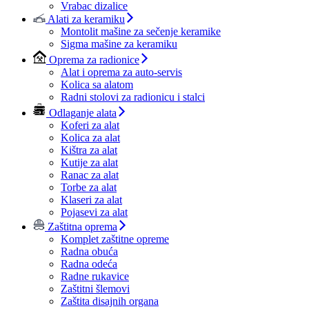
Vrabac dizalice
Alati za keramiku
Montolit mašine za sečenje keramike
Sigma mašine za keramiku
Oprema za radionice
Alat i oprema za auto-servis
Kolica sa alatom
Radni stolovi za radionicu i stalci
Odlaganje alata
Koferi za alat
Kolica za alat
Kištra za alat
Kutije za alat
Ranac za alat
Torbe za alat
Klaseri za alat
Pojasevi za alat
Zaštitna oprema
Komplet zaštitne opreme
Radna obuća
Radna odeća
Radne rukavice
Zaštitni šlemovi
Zaštita disajnih organa