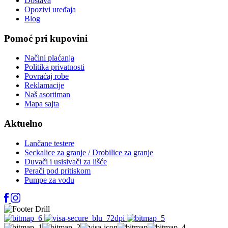
Dostava
Opozivi uređaja
Blog
Pomoć pri kupovini
Načini plaćanja
Politika privatnosti
Povraćaj robe
Reklamacije
Naš asortiman
Mapa sajta
Aktuelno
Lančane testere
Seckalice za granje / Drobilice za granje
Duvači i usisivači za lišće
Perači pod pritiskom
Pumpe za vodu