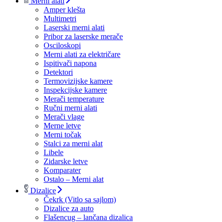
Merni alati
Amper klešta
Multimetri
Laserski merni alati
Pribor za laserske merače
Osciloskopi
Merni alati za električare
Ispitivači napona
Detektori
Termovizijske kamere
Inspekcijske kamere
Merači temperature
Ručni merni alati
Merači vlage
Merne letve
Merni točak
Stalci za merni alat
Libele
Zidarske letve
Komparater
Ostalo – Merni alat
Dizalice
Čekrk (Vitlo sa sajlom)
Dizalice za auto
Flašencug – lančana dizalica