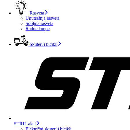
Rasveta
Unutrašnja rasveta
Spoljna rasveta
Radne lampe
Skuteri i bicikli
STIHL alati
Električni skuteri i bicikli