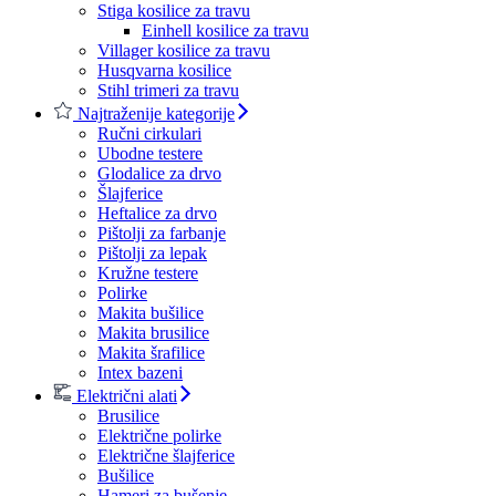
Stiga kosilice za travu
Einhell kosilice za travu
Villager kosilice za travu
Husqvarna kosilice
Stihl trimeri za travu
Najtraženije kategorije
Ručni cirkulari
Ubodne testere
Glodalice za drvo
Šlajferice
Heftalice za drvo
Pištolji za farbanje
Pištolji za lepak
Kružne testere
Polirke
Makita bušilice
Makita brusilice
Makita šrafilice
Intex bazeni
Električni alati
Brusilice
Električne polirke
Električne šlajferice
Bušilice
Hameri za bušenje