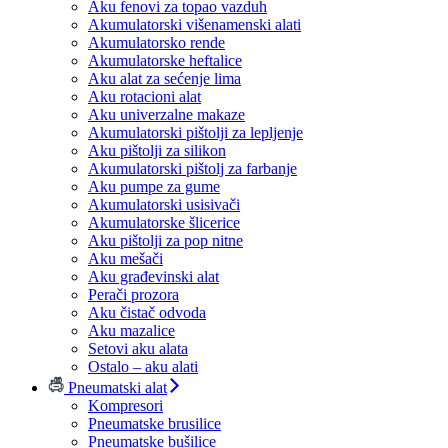
Aku fenovi za topao vazduh
Akumulatorski višenamenski alati
Akumulatorsko rende
Akumulatorske heftalice
Aku alat za sećenje lima
Aku rotacioni alat
Aku univerzalne makaze
Akumulatorski pištolji za lepljenje
Aku pištolji za silikon
Akumulatorski pištolj za farbanje
Aku pumpe za gume
Akumulatorski usisivači
Akumulatorske šlicerice
Aku pištolji za pop nitne
Aku mešači
Aku građevinski alat
Perači prozora
Aku čistač odvoda
Aku mazalice
Setovi aku alata
Ostalo – aku alati
Pneumatski alat
Kompresori
Pneumatske brusilice
Pneumatske bušilice