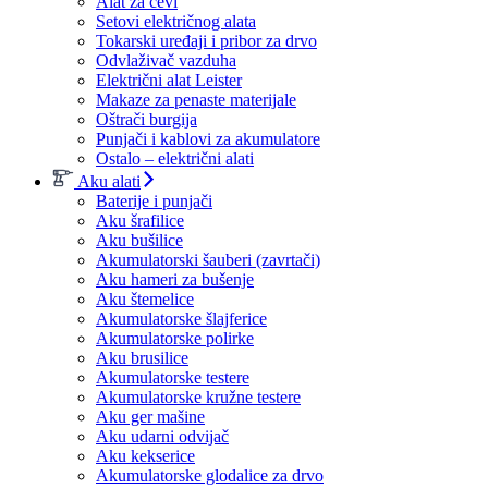
Alat za cevi
Setovi električnog alata
Tokarski uređaji i pribor za drvo
Odvlaživač vazduha
Električni alat Leister
Makaze za penaste materijale
Oštrači burgija
Punjači i kablovi za akumulatore
Ostalo – električni alati
Aku alati
Baterije i punjači
Aku šrafilice
Aku bušilice
Akumulatorski šauberi (zavrtači)
Aku hameri za bušenje
Aku štemelice
Akumulatorske šlajferice
Akumulatorske polirke
Aku brusilice
Akumulatorske testere
Akumulatorske kružne testere
Aku ger mašine
Aku udarni odvijač
Aku kekserice
Akumulatorske glodalice za drvo