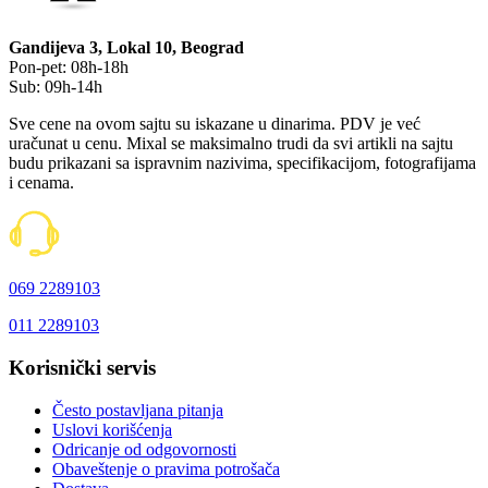
Gandijeva 3, Lokal 10, Beograd
Pon-pet: 08h-18h
Sub: 09h-14h
Sve cene na ovom sajtu su iskazane u dinarima. PDV je već
uračunat u cenu. Mixal se maksimalno trudi da svi artikli na sajtu
budu prikazani sa ispravnim nazivima, specifikacijom, fotografijama
i cenama.
069 2289103
011 2289103
Korisnički servis
Često postavljana pitanja
Uslovi korišćenja
Odricanje od odgovornosti
Obaveštenje o pravima potrošača