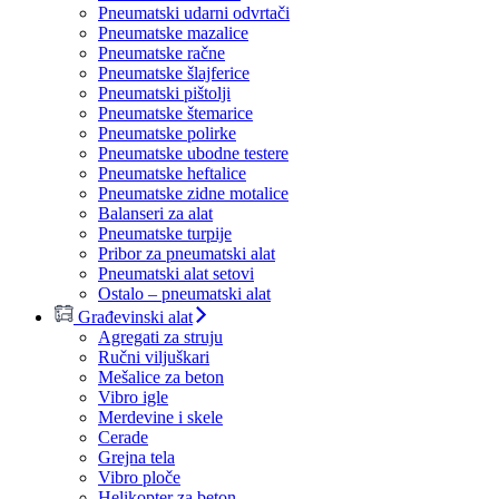
Pneumatski udarni odvrtači
Pneumatske mazalice
Pneumatske račne
Pneumatske šlajferice
Pneumatski pištolji
Pneumatske štemarice
Pneumatske polirke
Pneumatske ubodne testere
Pneumatske heftalice
Pneumatske zidne motalice
Balanseri za alat
Pneumatske turpije
Pribor za pneumatski alat
Pneumatski alat setovi
Ostalo – pneumatski alat
Građevinski alat
Agregati za struju
Ručni viljuškari
Mešalice za beton
Vibro igle
Merdevine i skele
Cerade
Grejna tela
Vibro ploče
Helikopter za beton