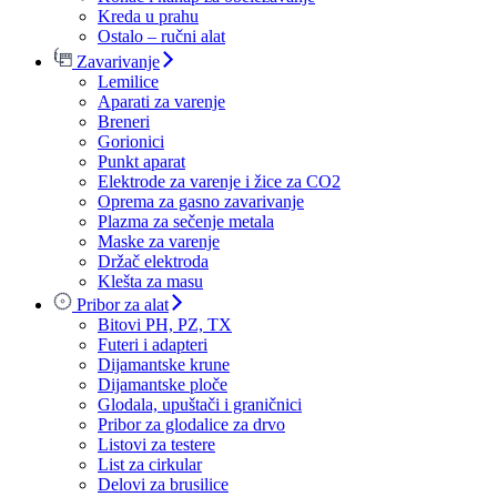
Kreda u prahu
Ostalo – ručni alat
Zavarivanje
Lemilice
Aparati za varenje
Breneri
Gorionici
Punkt aparat
Elektrode za varenje i žice za CO2
Oprema za gasno zavarivanje
Plazma za sečenje metala
Maske za varenje
Držač elektroda
Klešta za masu
Pribor za alat
Bitovi PH, PZ, TX
Futeri i adapteri
Dijamantske krune
Dijamantske ploče
Glodala, upuštači i graničnici
Pribor za glodalice za drvo
Listovi za testere
List za cirkular
Delovi za brusilice