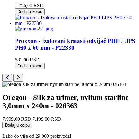
1.756,00
RSD
Dodaj u korpu
Proxxon - Izolovani krstasti odvijač PHILLIPS
PH0 x 60 mm - P22330
581,00
RSD
Dodaj u korpu
Oregon - Silk za trimer, nylium starline
3,0mm x 240m - 026363
Originalna
Trenutna
7.999,00
RSD
7.199,00
RSD
cena
cena
Dodaj u korpu
je
je:
bila:
7.199,00 RSD.
Lako do više od 29.000 proizvoda!