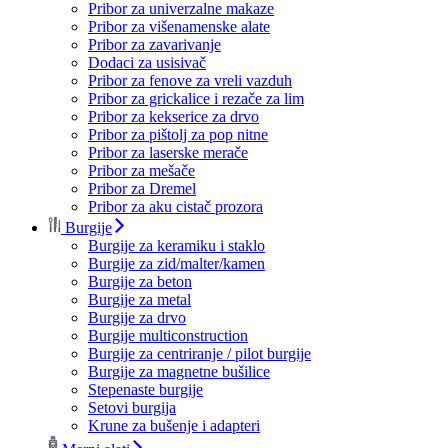
Pribor za univerzalne makaze
Pribor za višenamenske alate
Pribor za zavarivanje
Dodaci za usisivač
Pribor za fenove za vreli vazduh
Pribor za grickalice i rezače za lim
Pribor za kekserice za drvo
Pribor za pištolj za pop nitne
Pribor za laserske merače
Pribor za mešače
Pribor za Dremel
Pribor za aku cistač prozora
Burgije
Burgije za keramiku i staklo
Burgije za zid/malter/kamen
Burgije za beton
Burgije za metal
Burgije za drvo
Burgije multiconstruction
Burgije za centriranje / pilot burgije
Burgije za magnetne bušilice
Stepenaste burgije
Setovi burgija
Krune za bušenje i adapteri