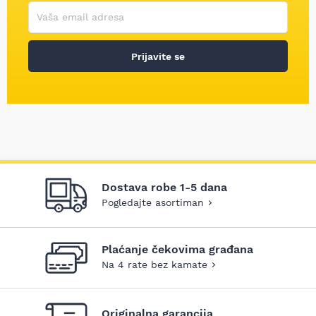
Korisničko ime
Vaša email adresa
Prijavite se
Dostava robe 1-5 dana
Pogledajte asortiman
Plaćanje čekovima građana
Na 4 rate bez kamate
Originalna garancija