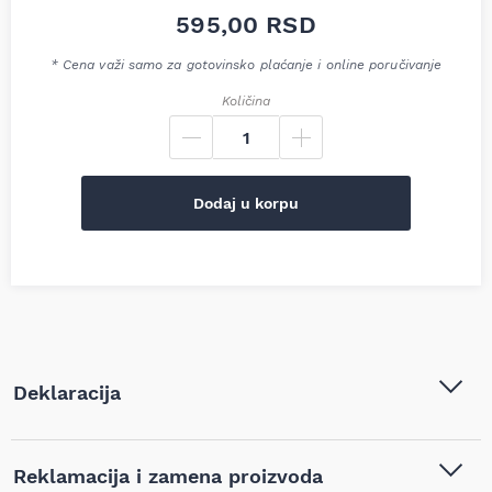
595,00
RSD
* Cena važi samo za gotovinsko plaćanje i online poručivanje
Količina
Dodaj u korpu
Deklaracija
Tip i model:
MTX Držač šmirgle 150 mm sa
Reklamacija i zamena proizvoda
lepljivom trakom, 758159