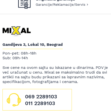
Garancije/Reklamacije/Servis
Gandijeva 3, Lokal 10, Beograd
Pon-pet: 08h-18h
Sub: 09h-14h
Sve cene na ovom sajtu su iskazane u dinarima. PDV je
već uračunat u cenu. Mixal se maksimalno trudi da svi
artikli na sajtu budu prikazani sa ispravnim nazivima,
specifikacijom, fotografijama i cenama.
069 2289103
011 2289103