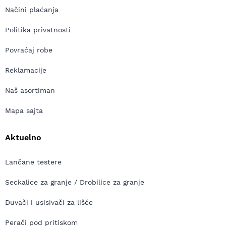
Načini plaćanja
Politika privatnosti
Povraćaj robe
Reklamacije
Naš asortiman
Mapa sajta
Aktuelno
Lančane testere
Seckalice za granje / Drobilice za granje
Duvači i usisivači za lišće
Perači pod pritiskom