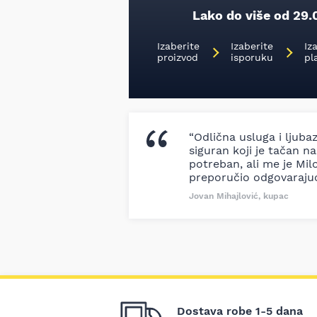
Lako do više od 29.
Izaberite
Izaberite
Iz
proizvod
isporuku
pl
“Odlična usluga i ljuba
siguran koji je tačan naz
potreban, ali me je Milo
preporučio odgovaraju
Jovan Mihajlović, kupac
Dostava robe 1-5 dana