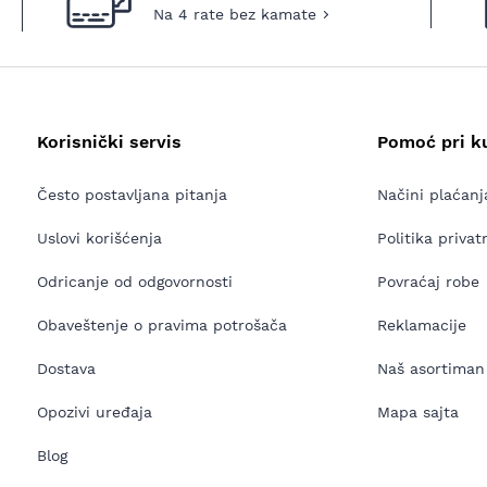
Na 4 rate bez kamate
Korisnički servis
Pomoć pri k
Često postavljana pitanja
Načini plaćanj
Uslovi korišćenja
Politika privat
Odricanje od odgovornosti
Povraćaj robe
Obaveštenje o pravima potrošača
Reklamacije
Dostava
Naš asortiman
Opozivi uređaja
Mapa sajta
Blog