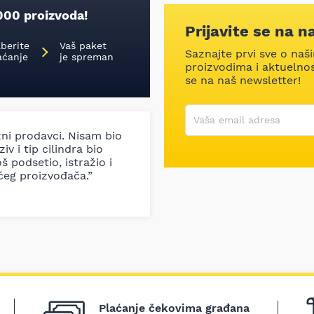
000 proizvoda!
Prijavite se na n
aberite
Vaš paket
Saznajte prvi sve o naš
aćanje
je spreman
proizvodima i aktuelnost
se na naš newsletter!
Korisničko ime
Vaša email adresa
zni prodavci. Nisam bio
iv i tip cilindra bio
š podsetio, istražio i
ćeg proizvođača.”
Plaćanje čekovima građana