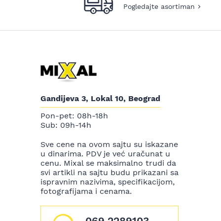
Pogledajte asortiman
Gandijeva 3, Lokal 10, Beograd
Pon-pet: 08h-18h
Sub: 09h-14h
Sve cene na ovom sajtu su iskazane
u dinarima. PDV je već uračunat u
cenu. Mixal se maksimalno trudi da
svi artikli na sajtu budu prikazani sa
ispravnim nazivima, specifikacijom,
fotografijama i cenama.
069 2289103