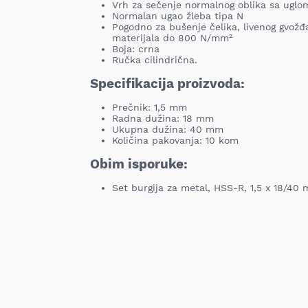
Vrh za sečenje normalnog oblika sa uglo
Normalan ugao žleba tipa N
Pogodno za bušenje čelika, livenog gvožđa,
materijala do 800 N/mm²
Boja: crna
Ručka cilindrična.
Specifikacija proizvoda:
Prečnik: 1,5 mm
Radna dužina: 18 mm
Ukupna dužina: 40 mm
Količina pakovanja: 10 kom
Obim isporuke:
Set burgija za metal, HSS-R, 1,5 x 18/40