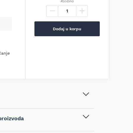
Količina
Dodaj u korpu
ćanje
Milwaukee - Set burgija za metal,
proizvoda
HSS-R, 1,5 x 18/40 mm, 10 kom -
4932363449