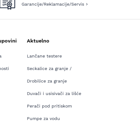
Garancije/Reklamacije/Servis
upovini
Aktuelno
a
Lančane testere
nosti
Seckalice za granje /
Drobilice za granje
Duvači i usisivači za lišće
Perači pod pritiskom
Pumpe za vodu