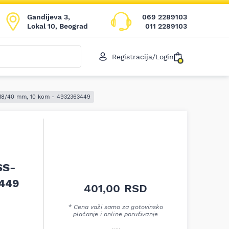
Gandijeva 3,
069 2289103
Lokal 10, Beograd
011 2289103
Registracija/Login
 x 18/40 mm, 10 kom - 4932363449
SS-
3449
401,00
RSD
* Cena važi samo za gotovinsko
plaćanje i online poručivanje