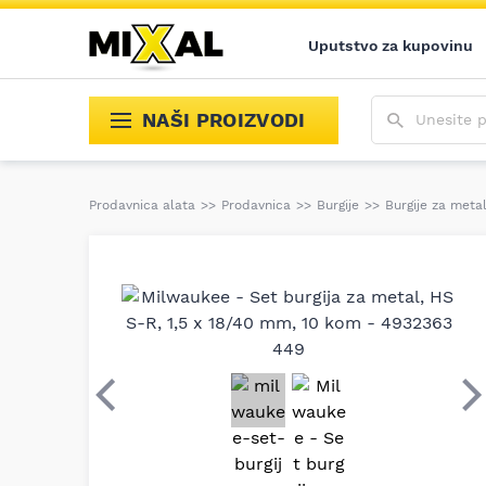
Uputstvo za kupovinu
Unesite poja
NAŠI PROIZVODI
Prodavnica alata
>>
Prodavnica
>>
Burgije
>>
Burgije za meta
Prethodni
S