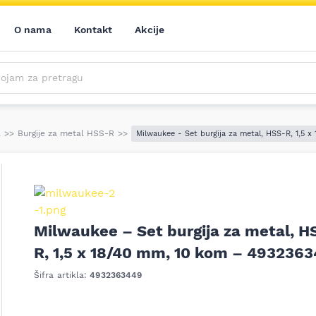
O nama
Kontakt
Akcije
m za pretragu
Saznajte prvi sve o našim akcijama, novim proizvodima i aktuelnostima iz sveta alata. Prijavite se na naš newsletter!
Prijavite se na naš newsletter!
l
>>
Burgije za metal HSS-R
>>
Milwaukee - Set burgija za metal, HSS-R, 1,5
Milwaukee – Set burgija za metal, H
R, 1,5 x 18/40 mm, 10 kom – 493236
ledeći
Šifra artikla:
4932363449