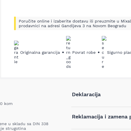
Poručite online i izaberite dostavu ili preuzmite u Mixal
prodavnici na adresi Gandijeva 3 na Novom Beogradu
Originalna garancija
Povrat robe
Sigurno pla
Deklaracija
 10 kom
Tip i model:
Reklamacija i zamena 
dene u skladu sa DIN 338
je strugotina