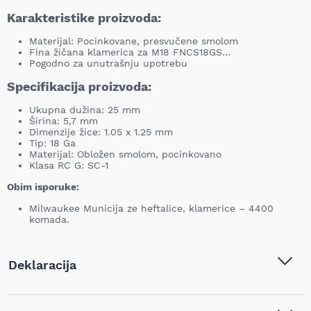
Karakteristike proizvoda:
Materijal: Pocinkovane, presvučene smolom
Fina žičana klamerica za M18 FNCS18GS…
Pogodno za unutrašnju upotrebu
Specifikacija proizvoda:
Ukupna dužina: 25 mm
Širina: 5,7 mm
Dimenzije žice: 1.05 x 1.25 mm
Tip: 18 Ga
Materijal: Obložen smolom, pocinkovano
Klasa RC G: SC-1
Obim isporuke:
Milwaukee Municija ze heftalice, klamerice – 4400
komada.
Deklaracija
Tip i model:
MILWAUKEE - Municija za