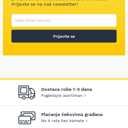
Prijavite se na naš newsletter!
Korisničko ime
Vaša email adresa
Prijavite se
Dostava robe 1-5 dana
Pogledajte asortiman
Plaćanje čekovima građana
Na 4 rate bez kamate