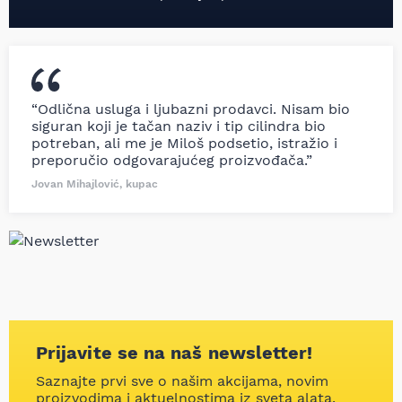
“Odlična usluga i ljubazni prodavci. Nisam bio
siguran koji je tačan naziv i tip cilindra bio
potreban, ali me je Miloš podsetio, istražio i
preporučio odgovarajućeg proizvođača.”
Jovan Mihajlović, kupac
Prijavite se na naš newsletter!
Saznajte prvi sve o našim akcijama, novim
proizvodima i aktuelnostima iz sveta alata.