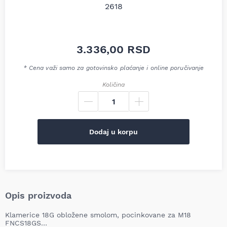
3.336,00
RSD
* Cena važi samo za gotovinsko plaćanje i online poručivanje
Količina
Dodaj u korpu
Opis proizvoda
Klamerice 18G obložene smolom, pocinkovane za M18
FNCS18GS…