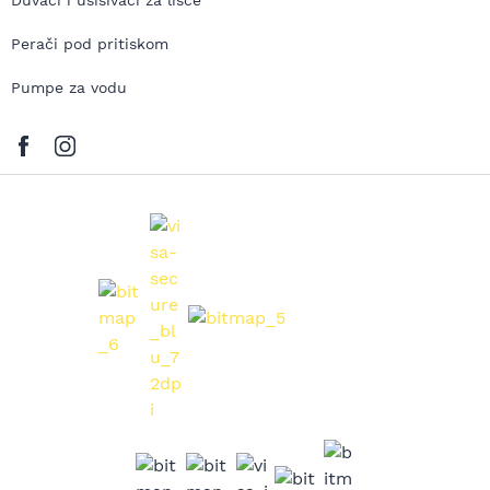
Duvači i usisivači za lišće
Perači pod pritiskom
Pumpe za vodu