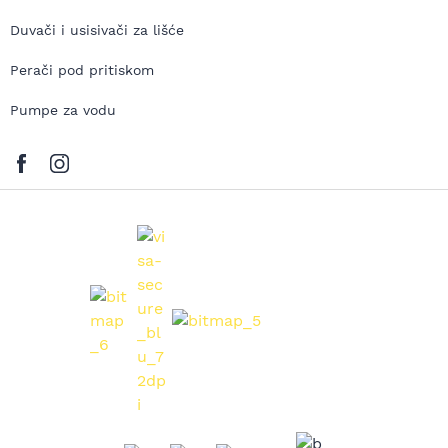
Duvači i usisivači za lišće
Perači pod pritiskom
Pumpe za vodu