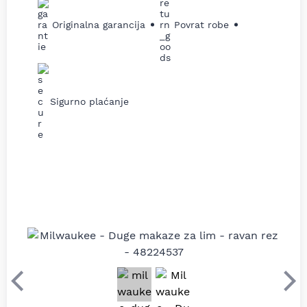
Originalna garancija
Povrat robe
Sigurno plaćanje
Prethodni
Sle