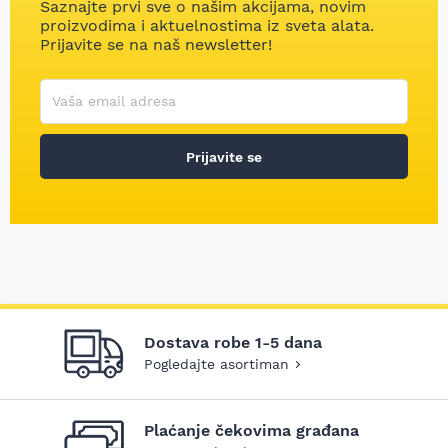
Saznajte prvi sve o našim akcijama, novim
proizvodima i aktuelnostima iz sveta alata.
Prijavite se na naš newsletter!
Korisničko ime
Vaša email adresa
Prijavite se
Dostava robe 1-5 dana
Pogledajte asortiman
Plaćanje čekovima građana