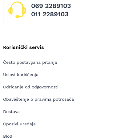
069 2289103
011 2289103
Korisnički servis
Često postavljana pitanja
Uslovi korišćenja
Odricanje od odgovornosti
Obaveštenje o pravima potrošača
Dostava
Opozivi uređaja
Blog