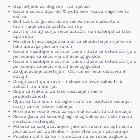
Napravljene za dug vek i izdržljivost
Kovana sečiva daju do 10 puta više rezova nego livena
sečiva
Bolt Lock osigurava da se sečiva neće olabaviti, a
hromiranje pruža zaštitu od rđe
Zavrtnji za ugradnju neće zakačiti na materijal za laku
upotrebu
Metalna brava osigurava alat za skladištenje i njime se
lako upravlja jednom rukom
Kovane nazubljene oštrice: Jače i duže će ostati oštrije u
poređenju sa sečivima od livenog gvožđa
Kovane nazubljene oštrice: Jače i duže će ostati oštrije u
poređenju sa sečivima od livenog gvožđa
Zaključavanje zavrtnjem: Oštrice se neće olabaviti ili
odvojiti
Dizajn zavrtnja u ravni: makaze se neće zakačiti ili
zakačiti za materijal
Rupa za trakicu: Za lako vezivanje i mere
predostrožnosti
Kljun sa torzionom oprugom za brže rezultate sečenja i
manji zamor tokom sečenja
Hromirane rezne ivice za optimalnu zaštitu od korozije
Rezna glava od kovanog legiranog čelika za maksimalnu
čvrstoću materijala
Makaze sa zaključavanjem jednom rukom za optimalnu
jednostavnost upotrebe – brzo otvaranje i zatvaranje
Poseban oblik šarke – sprečava da se rezač zaglavi u