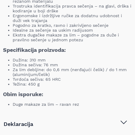
rezanom materijalu
Trostruka identifikacija pravca sečenja – na glavi, drška i
kodiranje u boji drške
Ergonomske i izdržljive ručke za dodatnu udobnost i
duži vek trajanja
Pogodno za kratko, ravno i zakrivljeno sečenje
Idealne za sečenje sa uskim radijusom
Ekstra dugačke makaze za lim – pogodne za duže i
pravilno sečenje u jednom potezu
Specifikacija proizvoda:
Dužina: 310 mm
Dužina sečiva: 76 mm
Za lim debljine: do 0,6 mm (nerđajući čelik) / do 1 mm
(aluminijum/čelik)
Tvrdoća sečiva: 65 HRC
Težina: 450 g
Obim isporuke:
Duge makaze za lim – ravan rez
Deklaracija