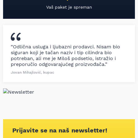
Vaš paket je spreman
“Odlična usluga i ljubazni prodavci. Nisam bio
siguran koji je tačan naziv i tip cilindra bio
potreban, ali me je Miloš podsetio, istražio i
preporučio odgovarajućeg proizvođača.”
Jovan Mihajlović, kupac
Prijavite se na naš newsletter!