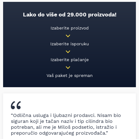
Lako do više od 29.000 proizvoda!
Izaberite proizvod
Izaberite isporuku
Izaberite plaćanje
Vaš paket je spreman
“Odlična usluga i ljubazni prodavci. Nisam bio
siguran koji je tačan naziv i tip cilindra bio
potreban, ali me je Miloš podsetio, istražio i
preporučio odgovarajućeg proizvođača.”