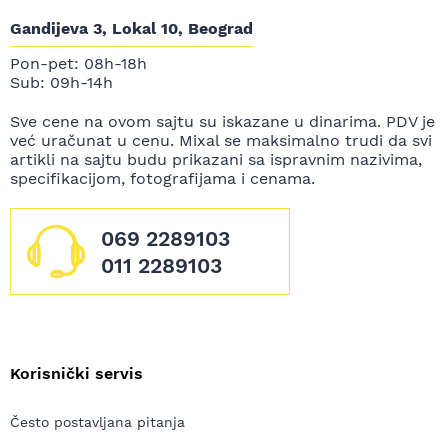
Gandijeva 3, Lokal 10, Beograd
Pon-pet: 08h-18h
Sub: 09h-14h
Sve cene na ovom sajtu su iskazane u dinarima. PDV je
već uračunat u cenu. Mixal se maksimalno trudi da svi
artikli na sajtu budu prikazani sa ispravnim nazivima,
specifikacijom, fotografijama i cenama.
069 2289103
011 2289103
Korisnički servis
Često postavljana pitanja