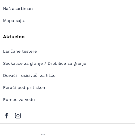
Naš asortiman
Mapa sajta
Aktuelno
Lančane testere
Seckalice za granje / Drobilice za granje
Duvači i usisivači za lišće
Perači pod pritiskom
Pumpe za vodu