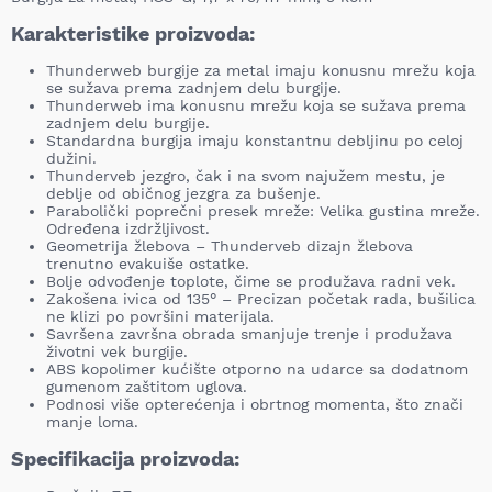
Karakteristike proizvoda:
Thunderweb burgije za metal imaju konusnu mrežu koja
se sužava prema zadnjem delu burgije.
Thunderweb ima konusnu mrežu koja se sužava prema
zadnjem delu burgije.
Standardna burgija imaju konstantnu debljinu po celoj
dužini.
Thunderveb jezgro, čak i na svom najužem mestu, je
deblje od običnog jezgra za bušenje.
Parabolički poprečni presek mreže: Velika gustina mreže.
Određena izdržljivost.
Geometrija žlebova – Thunderveb dizajn žlebova
trenutno evakuiše ostatke.
Bolje odvođenje toplote, čime se produžava radni vek.
Zakošena ivica od 135° – Precizan početak rada, bušilica
ne klizi po površini materijala.
Savršena završna obrada smanjuje trenje i produžava
životni vek burgije.
ABS kopolimer kućište otporno na udarce sa dodatnom
gumenom zaštitom uglova.
Podnosi više opterećenja i obrtnog momenta, što znači
manje loma.
Specifikacija proizvoda: