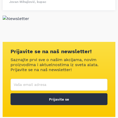
Jovan Mihajlović, kupac
Prijavite se na naš newsletter!
Saznajte prvi sve o našim akcijama, novim
proizvodima i aktuelnostima iz sveta alata.
Prijavite se na naš newsletter!
Korisničko ime
Vaša email adresa
Prijavite se