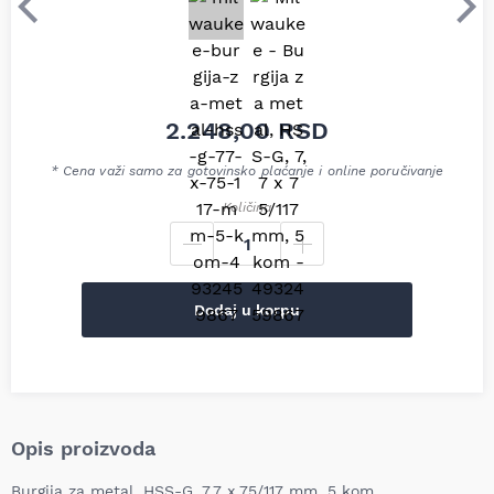
Prethodni
Sle
2.248,00
RSD
* Cena važi samo za gotovinsko plaćanje i online poručivanje
Količina
Dodaj u korpu
Opis proizvoda
Burgija za metal, HSS-G, 7,7 x 75/117 mm, 5 kom