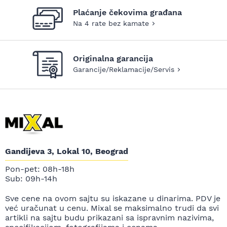
Plaćanje čekovima građana
Na 4 rate bez kamate
Originalna garancija
Garancije/Reklamacije/Servis
Gandijeva 3, Lokal 10, Beograd
Pon-pet: 08h-18h
Sub: 09h-14h
Sve cene na ovom sajtu su iskazane u dinarima. PDV je
već uračunat u cenu. Mixal se maksimalno trudi da svi
artikli na sajtu budu prikazani sa ispravnim nazivima,