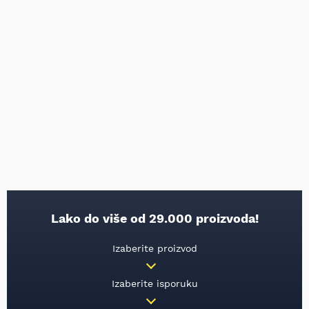
Lako do više od 29.000 proizvoda!
Izaberite proizvod
Izaberite isporuku