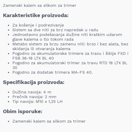
Zamenski kalem sa silkom za trimer
Karakteristike proizvoda:
Za košenje i podrezivanje
Sistem sa dve niti za brz napredak u radu
Jednostavno podešavanja dužine niti kratkim udarom
glave kalema o tlo tokom rada
Metabo sistem za brzu zamenu niti: brzo i bez alata, bez
skidanja ili otvaranja kalema
Pogodno za akumulatorske trimere za travu i šiblje FSD i
FSB 36-18 LTX BL 40
Pogodno za akumulatorski trimer za travu RTD 18 LTX BL
30
Pogodno za dodatak trimera MA-FS 40.
Specifikacija proizvoda:
Dužina navoja: 4 m
Prečnik navoja: 2 mm
Tip navoja: M10 x 1,25 LH
Obim isporuke:
Zamenski kalem sa silkom za trimer