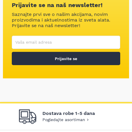
Prijavite se na naš newsletter!
Saznajte prvi sve o našim akcijama, novim
proizvodima i aktuelnostima iz sveta alata.
Prijavite se na naš newsletter!
Korisničko ime
Vaša email adresa
Prijavite se
Dostava robe 1-5 dana
Pogledajte asortiman