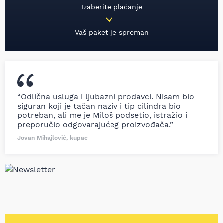
Izaberite plaćanje
Vaš paket je spreman
“Odlična usluga i ljubazni prodavci. Nisam bio
siguran koji je tačan naziv i tip cilindra bio
potreban, ali me je Miloš podsetio, istražio i
preporučio odgovarajućeg proizvođača.”
Jovan Mihajlović, kupac