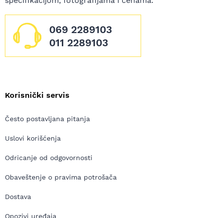
specifikacijom, fotografijama i cenama.
069 2289103
011 2289103
Korisnički servis
Često postavljana pitanja
Uslovi korišćenja
Odricanje od odgovornosti
Obaveštenje o pravima potrošača
Dostava
Opozivi uređaja