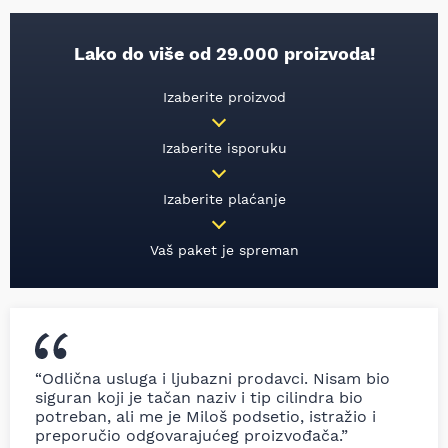
Lako do više od 29.000 proizvoda!
Izaberite proizvod
Izaberite isporuku
Izaberite plaćanje
Vaš paket je spreman
“Odlična usluga i ljubazni prodavci. Nisam bio
siguran koji je tačan naziv i tip cilindra bio
potreban, ali me je Miloš podsetio, istražio i
preporučio odgovarajućeg proizvođača.”