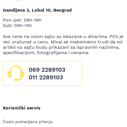
Gandijeva 3, Lokal 10, Beograd
Pon-pet: 08h-18h
Sub: 09h-14h
Sve cene na ovom sajtu su iskazane u dinarima. PDV je
već uračunat u cenu. Mixal se maksimalno trudi da svi
artikli na sajtu budu prikazani sa ispravnim nazivima,
specifikacijom, fotografijama i cenama.
069 2289103
011 2289103
Korisnički servis
Često postavljana pitanja