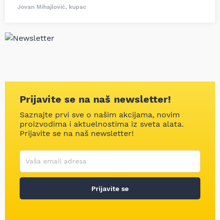
Jovan Mihajlović, kupac
Prijavite se na naš newsletter!
Saznajte prvi sve o našim akcijama, novim
proizvodima i aktuelnostima iz sveta alata.
Prijavite se na naš newsletter!
Korisničko ime
Vaša email adresa
Prijavite se