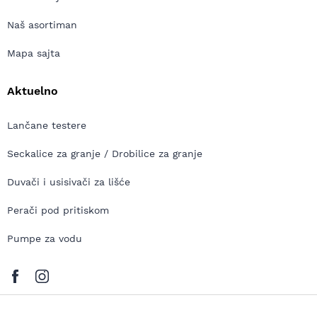
Naš asortiman
Mapa sajta
Aktuelno
Lančane testere
Seckalice za granje / Drobilice za granje
Duvači i usisivači za lišće
Perači pod pritiskom
Pumpe za vodu