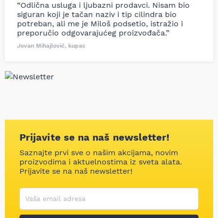
“Odlična usluga i ljubazni prodavci. Nisam bio
siguran koji je tačan naziv i tip cilindra bio
potreban, ali me je Miloš podsetio, istražio i
preporučio odgovarajućeg proizvođača.”
Jovan Mihajlović, kupac
Prijavite se na naš newsletter!
Saznajte prvi sve o našim akcijama, novim
proizvodima i aktuelnostima iz sveta alata.
Prijavite se na naš newsletter!
Korisničko ime
Vaša email adresa