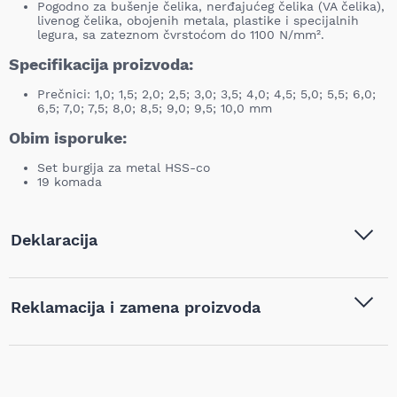
Pogodno za bušenje čelika, nerđajućeg čelika (VA čelika),
livenog čelika, obojenih metala, plastike i specijalnih
legura, sa zateznom čvrstoćom do 1100 N/mm².
Specifikacija proizvoda:
Prečnici: 1,0; 1,5; 2,0; 2,5; 3,0; 3,5; 4,0; 4,5; 5,0; 5,5; 6,0;
6,5; 7,0; 7,5; 8,0; 8,5; 9,0; 9,5; 10,0 mm
Obim isporuke:
Set burgija za metal HSS-co
19 komada
Deklaracija
Tip i model:
Metabo - Set burgija za metal
Reklamacija i zamena proizvoda
HSS-co - 19 kom - 627157000
Naziv i vrsta robe:
Burgije
,
Set burgija za metal
,
Ukoliko niste zadovoljni proizvodom kupljenim na sajtu
Setovi burgija
najpovoljnijialati.rs, iz bilo kog razloga, u roku od 14 dana od
dana prijema robe možete vratiti proizvod. Proizvod koji se
Barkod:
4007430175861
vraća mora biti u istom stanju kao i kada je nabavljen i mora