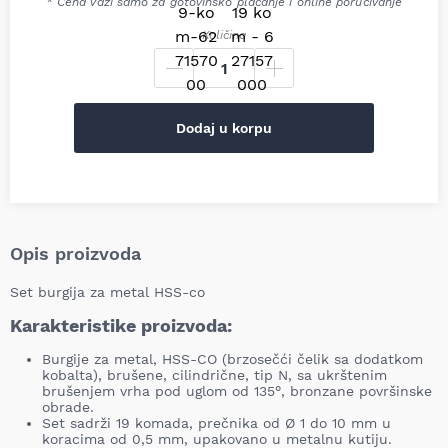
* Cena važi samo za gotovinsko plaćanje i online poručivanje
Količina
Dodaj u korpu
Opis proizvoda
Set burgija za metal HSS-co
Karakteristike proizvoda:
Burgije za metal, HSS-CO (brzosečći čelik sa dodatkom
kobalta), brušene, cilindrične, tip N, sa ukrštenim
brušenjem vrha pod uglom od 135°, bronzane površinske
obrade.
Set sadrži 19 komada, prečnika od Ø 1 do 10 mm u
koracima od 0,5 mm, upakovano u metalnu kutiju.