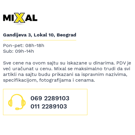
Gandijeva 3, Lokal 10, Beograd
Pon-pet: 08h-18h
Sub: 09h-14h
Sve cene na ovom sajtu su iskazane u dinarima. PDV je
već uračunat u cenu. Mixal se maksimalno trudi da svi
artikli na sajtu budu prikazani sa ispravnim nazivima,
specifikacijom, fotografijama i cenama.
069 2289103
011 2289103