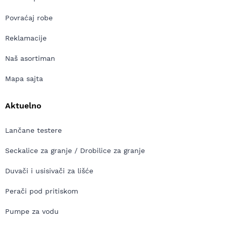
Povraćaj robe
Reklamacije
Naš asortiman
Mapa sajta
Aktuelno
Lančane testere
Seckalice za granje / Drobilice za granje
Duvači i usisivači za lišće
Perači pod pritiskom
Pumpe za vodu