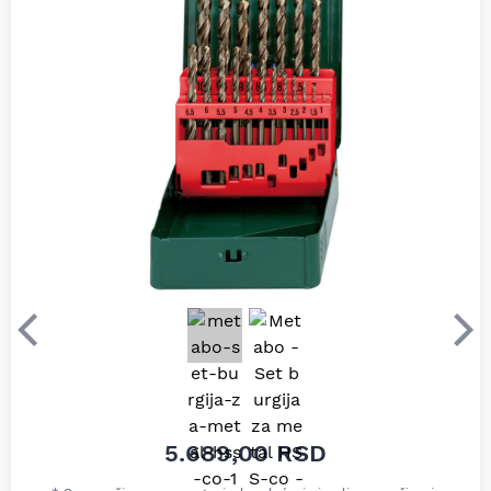
Prethodni
Sle
5.689,00
RSD