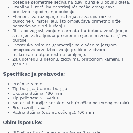
posebne geometrije sečiva na glavi burgije u obliku dleta.
Stabilna i izdržljiva centrirajuća tačka omogućava
precizno započinjanje bušenja.
Elementi za razbijanje materijala stvaraju mikro-
pukotine u materijalu, što omogućava primetno brže
napredovanje pri bušenju.
Rizik od zaglavljivanja na armaturi u betonu značajno je
smanjen zahvaljujući proširenim ojačanim zonama glave
burgije.
Dvostruka spiralna geometrija sa ojačanim jezgrom
omogućava brzo izbacivanje prašine iz otvora i
maksimalnu otpornost na lomljenje.
Za upotrebu u betonu, zidovima, prirodnom kamenu i
granitu.
Specifikacija proizvoda:
Prečnik: 5 mm
Tip burgije: Udarna burgija
Ukupna dužina: 160 mm
Tip prihvata: SDS-Plus
Materijal burgije: Karbidni vrh (pločica od tvrdog metala)
Broj reznih ivica: 2
Radna dužina (dužina sečenja): 100 mm
Obim isporuke:
SDS-Plus Pro 4 udarna burgija sa 2 spirale