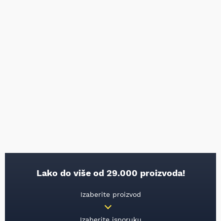
Lako do više od 29.000 proizvoda!
Izaberite proizvod
Izaberite isporuku