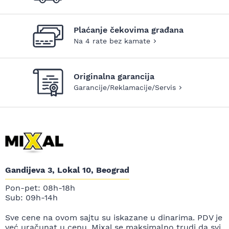
Plaćanje čekovima građana
Na 4 rate bez kamate
Originalna garancija
Garancije/Reklamacije/Servis
Gandijeva 3, Lokal 10, Beograd
Pon-pet: 08h-18h
Sub: 09h-14h
Sve cene na ovom sajtu su iskazane u dinarima. PDV je
već uračunat u cenu. Mixal se maksimalno trudi da svi