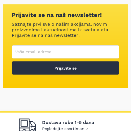
Prijavite se na naš newsletter!
Saznajte prvi sve o našim akcijama, novim
proizvodima i aktuelnostima iz sveta alata.
Prijavite se na naš newsletter!
Korisničko ime
Vaša email adresa
Prijavite se
Dostava robe 1-5 dana
Pogledajte asortiman