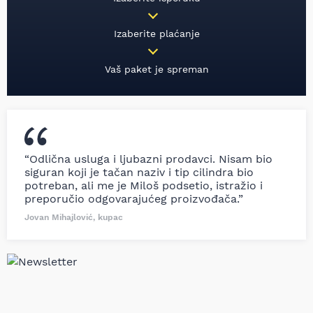
Izaberite plaćanje
Vaš paket je spreman
“Odlična usluga i ljubazni prodavci. Nisam bio
siguran koji je tačan naziv i tip cilindra bio
potreban, ali me je Miloš podsetio, istražio i
preporučio odgovarajućeg proizvođača.”
Jovan Mihajlović, kupac