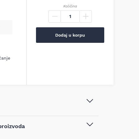
Količina
Dodaj u korpu
ćanje
Metabo - LiHDX baterija 18 V - 4.0
proizvoda
Ah - 624974000
Aku alati
,
Baterije i punjači
,
Baterije