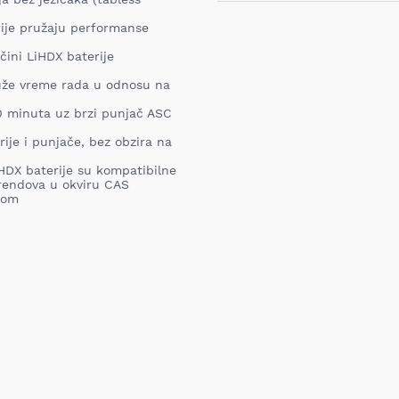
Ukoliko niste zadovoljni proiz
iz bilo kog razloga, u roku o
ije pružaju performanse
proizvod. Proizvod koji se vra
nabavljen i mora sadržati sv
 čini LiHDX baterije
garanciju, pakovanje itd). Pro
oštećenja i tragova korišćenj
uže vreme rada u odnosu na
vrednost robe koja nastane k
nije adekvatan, odnosno prev
0 minuta uz brzi punjač ASC
ustanovili priroda, karakteris
elektronski obaveštava proda
ije i punjače, bez obzira na
pomoću Obrasca za odustanak
Troškove transporta pri vrać
iHDX baterije su kompatibilne
prijema MIXAL DOO nije obave
rendova u okviru CAS
detaljnije informacije kliknit
com