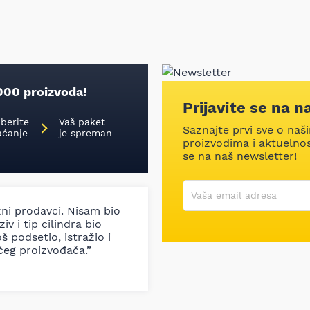
000 proizvoda!
Prijavite se na n
aberite
Vaš paket
Saznajte prvi sve o naš
aćanje
je spreman
proizvodima i aktuelnost
se na naš newsletter!
Korisničko ime
Vaša email adresa
zni prodavci. Nisam bio
iv i tip cilindra bio
š podsetio, istražio i
ćeg proizvođača.”