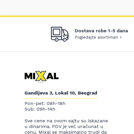
Dostava robe 1-5 dana
Pogledajte asortiman
Gandijeva 3, Lokal 10, Beograd
Pon-pet: 08h-18h
Sub: 09h-14h
Sve cene na ovom sajtu su iskazane
u dinarima. PDV je već uračunat u
cenu. Mixal se maksimalno trudi da