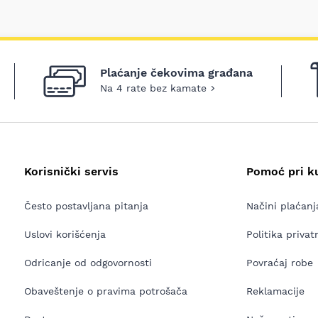
Plaćanje čekovima građana
Na 4 rate bez kamate
Korisnički servis
Pomoć pri k
Često postavljana pitanja
Načini plaćanj
Uslovi korišćenja
Politika privat
Odricanje od odgovornosti
Povraćaj robe
Obaveštenje o pravima potrošača
Reklamacije