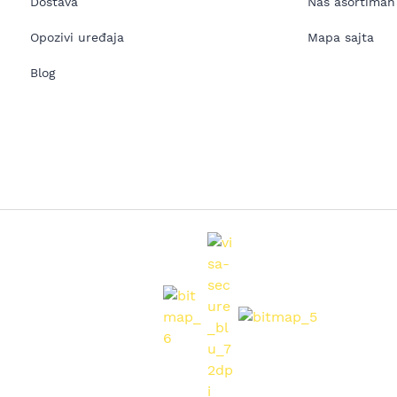
Dostava
Naš asortiman
Opozivi uređaja
Mapa sajta
Blog