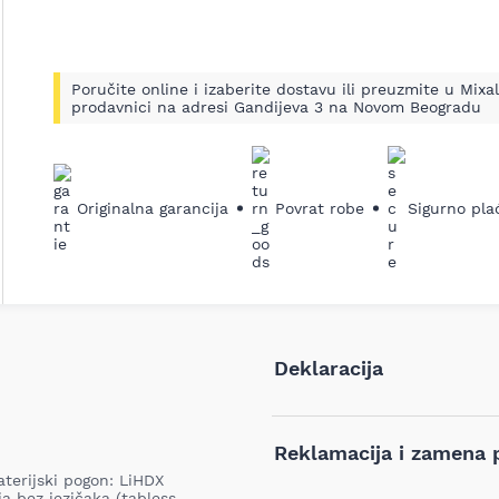
Poručite online i izaberite dostavu ili preuzmite u Mixal
prodavnici na adresi Gandijeva 3 na Novom Beogradu
Originalna garancija
Povrat robe
Sigurno pla
Deklaracija
Tip i model:
Reklamacija i zamena 
terijski pogon: LiHDX
Naziv i vrsta robe:
ja bez jezičaka (tabless