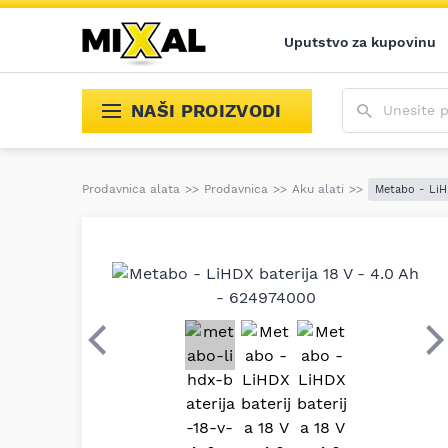
Uputstvo za kupovinu
Unesite poja
NAŠI PROIZVODI
Prodavnica alata
>>
Prodavnica
>>
Aku alati
>>
Metabo - LiH
Prethodni
S