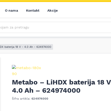
O nama
Kontakt
Akcije
m za pretragu
Saznajte prvi sve o našim akcijama, novim proizvodima i aktuelnostima iz sveta alata. Prijavite se na naš newsletter!
Prijavite se na naš newsletter!
DX baterija 18 V - 4.0 Ah - 624974000
Metabo – LiHDX baterija 18 V
ledeći
4.0 Ah – 624974000
Šifra artikla:
624974000