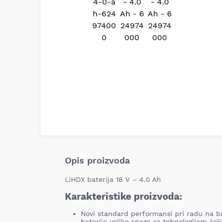
Opis proizvoda
LiHDX baterija 18 V – 4.0 Ah
Karakteristike proizvoda:
Novi standard performansi pri radu na ba
baterije velike snage sa tehnologijom ćeli