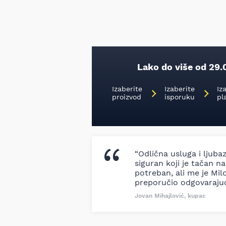
Lako do više od 29.
Izaberite
Izaberite
Iz
proizvod
isporuku
pl
“Odlična usluga i ljuba
siguran koji je tačan naz
potreban, ali me je Milo
preporučio odgovaraju
Jovan Mihajlović, kupac