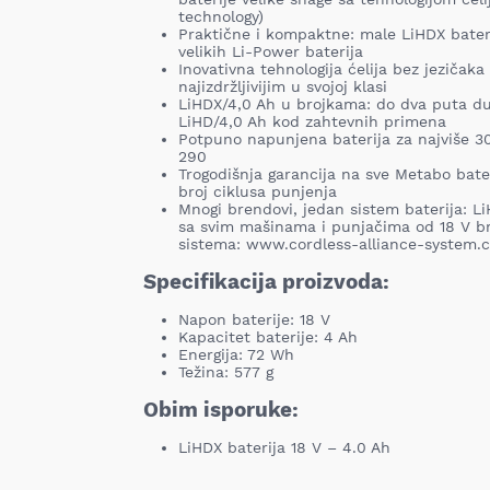
technology)
Praktične i kompaktne: male LiHDX bater
velikih Li-Power baterija
Inovativna tehnologija ćelija bez jezičaka
najizdržljivijim u svojoj klasi
LiHDX/4,0 Ah u brojkama: do dva puta d
LiHD/4,0 Ah kod zahtevnih primena
Potpuno napunjena baterija za najviše 3
290
Trogodišnja garancija na sve Metabo bater
broj ciklusa punjenja
Mnogi brendovi, jedan sistem baterija: L
sa svim mašinama i punjačima od 18 V b
sistema: www.cordless-alliance-system.
Specifikacija proizvoda:
Napon baterije: 18 V
Kapacitet baterije: 4 Ah
Energija: 72 Wh
Težina: 577 g
Obim isporuke:
LiHDX baterija 18 V – 4.0 Ah