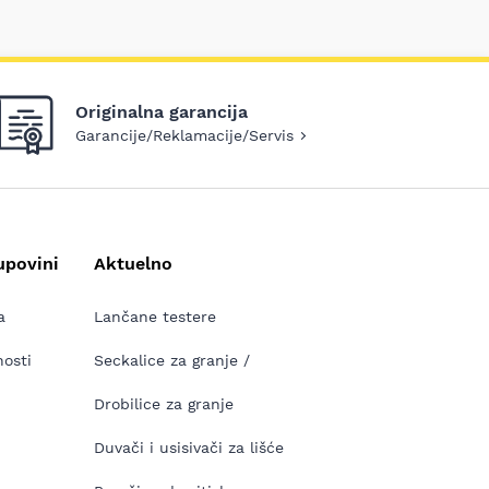
Originalna garancija
Garancije/Reklamacije/Servis
upovini
Aktuelno
a
Lančane testere
nosti
Seckalice za granje /
Drobilice za granje
Duvači i usisivači za lišće