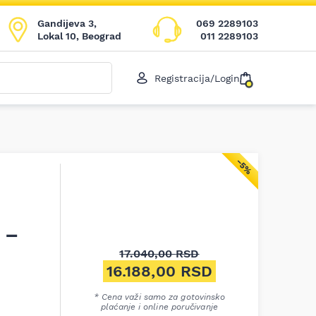
Gandijeva 3,
069 2289103
Lokal 10, Beograd
011 2289103
Registracija/Login
−5%
 –
17.040,00
RSD
Originalna cena je bila: 17.0
16.188,00
RSD
Trenutna cena je: 16.188,00 
* Cena važi samo za gotovinsko
plaćanje i online poručivanje