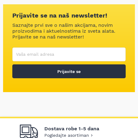
Prijavite se na naš newsletter!
Saznajte prvi sve o našim akcijama, novim
proizvodima i aktuelnostima iz sveta alata.
Prijavite se na naš newsletter!
Korisničko ime
Vaša email adresa
Prijavite se
Dostava robe 1-5 dana
Pogledajte asortiman