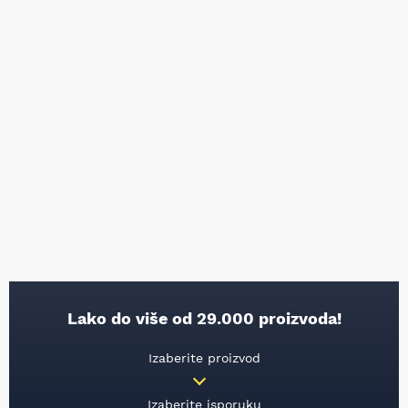
Lako do više od 29.000 proizvoda!
Izaberite proizvod
Izaberite isporuku