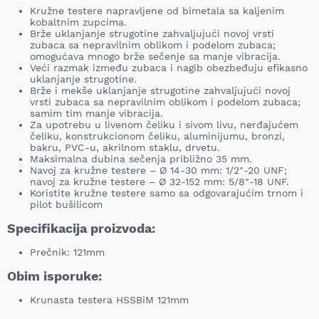
Kružne testere napravljene od bimetala sa kaljenim
kobaltnim zupcima.
Brže uklanjanje strugotine zahvaljujući novoj vrsti
zubaca sa nepravilnim oblikom i podelom zubaca;
omogućava mnogo brže sečenje sa manje vibracija.
Veći razmak između zubaca i nagib obezbeđuju efikasno
uklanjanje strugotine.
Brže i mekše uklanjanje strugotine zahvaljujući novoj
vrsti zubaca sa nepravilnim oblikom i podelom zubaca;
samim tim manje vibracija.
Za upotrebu u livenom čeliku i sivom livu, nerđajućem
čeliku, konstrukcionom čeliku, aluminijumu, bronzi,
bakru, PVC-u, akrilnom staklu, drvetu.
Maksimalna dubina sečenja približno 35 mm.
Navoj za kružne testere – Ø 14-30 mm: 1/2″-20 UNF;
navoj za kružne testere – Ø 32-152 mm: 5/8″-18 UNF.
Koristite kružne testere samo sa odgovarajućim trnom i
pilot bušilicom
Specifikacija proizvoda:
Prečnik: 121mm
Obim isporuke:
Krunasta testera HSSBiM 121mm