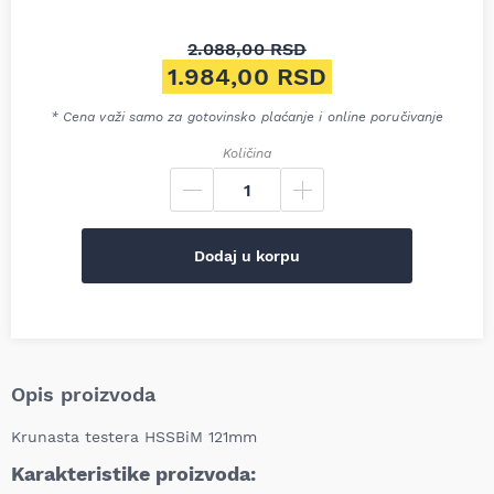
2.088,00
RSD
Originalna cena je bila: 2.08
1.984,00
RSD
Trenutna cena je: 1.984,00 R
* Cena važi samo za gotovinsko plaćanje i online poručivanje
Količina
Dodaj u korpu
Opis proizvoda
Krunasta testera HSSBiM 121mm
Karakteristike proizvoda: