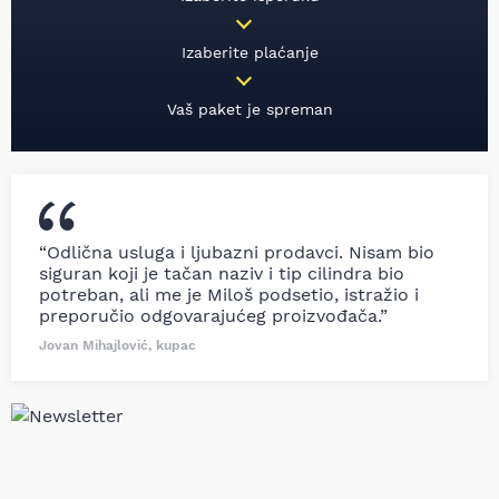
Izaberite plaćanje
Vaš paket je spreman
“Odlična usluga i ljubazni prodavci. Nisam bio
siguran koji je tačan naziv i tip cilindra bio
potreban, ali me je Miloš podsetio, istražio i
preporučio odgovarajućeg proizvođača.”
Jovan Mihajlović, kupac