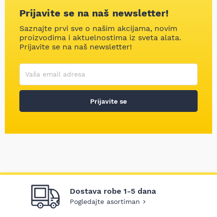
Prijavite se na naš newsletter!
Saznajte prvi sve o našim akcijama, novim
proizvodima i aktuelnostima iz sveta alata.
Prijavite se na naš newsletter!
Korisničko ime
Vaša email adresa
Prijavite se
Dostava robe 1-5 dana
Pogledajte asortiman