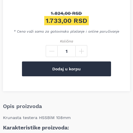
1.824,00
RSD
Originalna cena je bila: 1.82
1.733,00
RSD
Trenutna cena je: 1.733,00 R
* Cena važi samo za gotovinsko plaćanje i online poručivanje
Količina
Dodaj u korpu
Opis proizvoda
Krunasta testera HSSBiM 108mm
Karakteristike proizvoda: