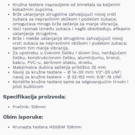
Kružne testere napravljene od bimetala sa kaljenim
kobaltnim zupcima.
Brže uklanjanje strugotine zahvaljujući novoj vrsti
zubaca sa nepravilnim oblikom i podelom zubaca;
omogućava mnogo brže sečenje sa manje vibracija.
Veći razmak između zubaca i nagib obezbeđuju efikasno
uklanjanje strugotine.
Brže i mekše uklanjanje strugotine zahvaljujući novoj
vrsti zubaca sa nepravilnim oblikom i podelom zubaca;
samim tim manje vibracija.
Za upotrebu u livenom čeliku i sivom livu, nerđajućem
čeliku, konstrukcionom čeliku, aluminijumu, bronzi,
bakru, PVC-u, akrilnom staklu, drvetu.
Maksimalna dubina sečenja približno 35 mm.
Navoj za kružne testere – Ø 14-30 mm: 1/2″-20 UNF;
navoj za kružne testere – Ø 32-152 mm: 5/8″-18 UNF.
Koristite kružne testere samo sa odgovarajućim trnom i
pilot bušilicom
Specifikacija proizvoda:
Prečnik: 108mm
Obim isporuke:
Krunasta testera HSSBiM 108mm