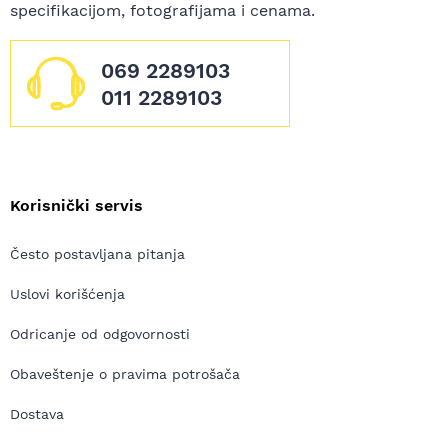
specifikacijom, fotografijama i cenama.
069 2289103
011 2289103
Korisnički servis
Često postavljana pitanja
Uslovi korišćenja
Odricanje od odgovornosti
Obaveštenje o pravima potrošača
Dostava