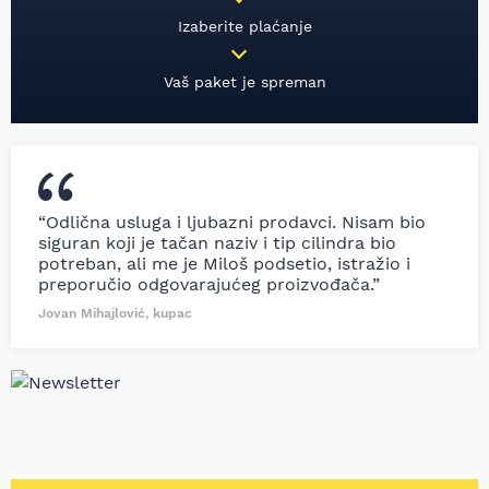
Izaberite plaćanje
Vaš paket je spreman
“Odlična usluga i ljubazni prodavci. Nisam bio
siguran koji je tačan naziv i tip cilindra bio
potreban, ali me je Miloš podsetio, istražio i
preporučio odgovarajućeg proizvođača.”
Jovan Mihajlović, kupac