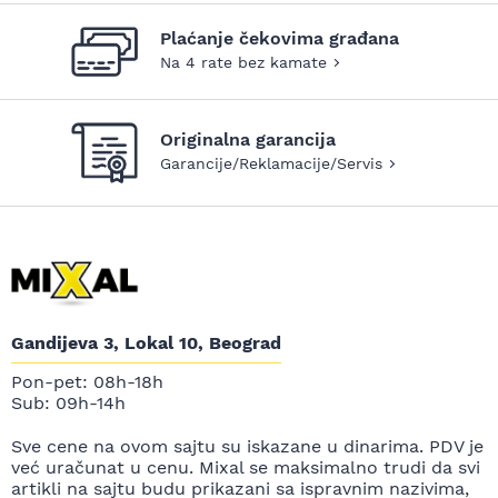
Plaćanje čekovima građana
Na 4 rate bez kamate
Originalna garancija
Garancije/Reklamacije/Servis
Gandijeva 3, Lokal 10, Beograd
Pon-pet: 08h-18h
Sub: 09h-14h
Sve cene na ovom sajtu su iskazane u dinarima. PDV je
već uračunat u cenu. Mixal se maksimalno trudi da svi
artikli na sajtu budu prikazani sa ispravnim nazivima,