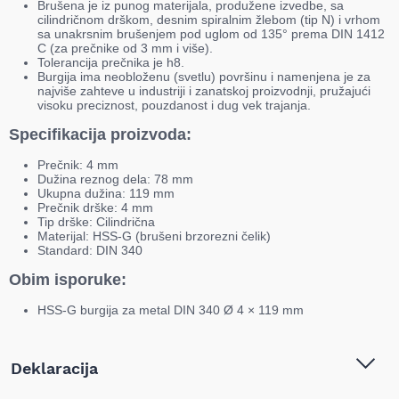
Brušena je iz punog materijala, produžene izvedbe, sa
cilindričnom drškom, desnim spiralnim žlebom (tip N) i vrhom
sa unakrsnim brušenjem pod uglom od 135° prema DIN 1412
C (za prečnike od 3 mm i više).
Tolerancija prečnika je h8.
Burgija ima neobloženu (svetlu) površinu i namenjena je za
najviše zahteve u industriji i zanatskoj proizvodnji, pružajući
visoku preciznost, pouzdanost i dug vek trajanja.
Specifikacija proizvoda:
Prečnik: 4 mm
Dužina reznog dela: 78 mm
Ukupna dužina: 119 mm
Prečnik drške: 4 mm
Tip drške: Cilindrična
Materijal: HSS-G (brušeni brzorezni čelik)
Standard: DIN 340
Obim isporuke:
HSS-G burgija za metal DIN 340 Ø 4 × 119 mm
Deklaracija