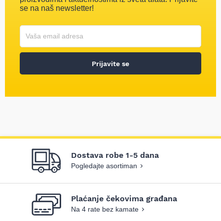
se na naš newsletter!
Korisničko ime
Vaša email adresa
Prijavite se
Dostava robe 1-5 dana
Pogledajte asortiman
Plaćanje čekovima građana
Na 4 rate bez kamate