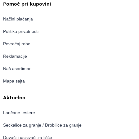
Pomoć pri kupovini
Načini plaćanja
Politika privatnosti
Povraćaj robe
Reklamacije
Naš asortiman
Mapa sajta
Aktuelno
Lančane testere
Seckalice za granje / Drobilice za granje
Duvači i usisivači za lišće