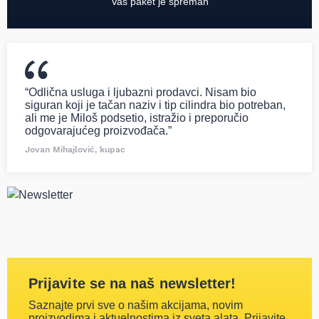
Vaš paket je spreman
“Odlična usluga i ljubazni prodavci. Nisam bio
siguran koji je tačan naziv i tip cilindra bio potreban,
ali me je Miloš podsetio, istražio i preporučio
odgovarajućeg proizvođača.”
Jovan Mihajlović, kupac
Prijavite se na naš newsletter!
Saznajte prvi sve o našim akcijama, novim
proizvodima i aktuelnostima iz sveta alata. Prijavite