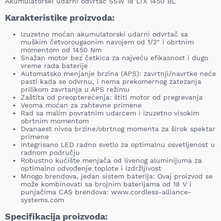
Akumulatorski udarni odvrtač SSW 18 LTX 1450 BL
Karakteristike proizvoda:
Izuzetno moćan akumulatorski udarni odvrtač sa
muškim četvorougaonim navojem od 1/2″ i obrtnim
momentom od 1450 Nm
Snažan motor bez četkica za najveću efikasnost i dugo
vreme rada baterije
Automatsko menjanje brzina (APS): zavrtnji/navrtke neće
pasti kada se odvrnu, i nema prekomernog zatezanja
prilikom zavrtanja u APS režimu
Zaštita od preopterećenja: štiti motor od pregrevanja
Veoma moćan za zahtevne primene
Rad sa malim povratnim udarcem i izuzetno visokim
obrtnim momentom
Dvanaest nivoa brzine/obrtnog momenta za širok spektar
primene
Integrisano LED radno svetlo za optimalnu osvetljenost u
radnom području
Robustno kućište menjača od livenog aluminijuma za
optimalno odvođenje toplote i izdržljivost
Mnogo brendova, jedan sistem baterija: Ovaj proizvod se
može kombinovati sa brojnim baterijama od 18 V i
punjačima CAS brendova: www.cordless-alliance-
systems.com
Specifikacija proizvoda: