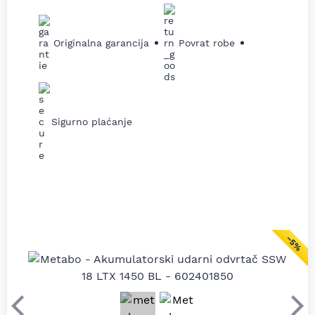
Originalna garancija
Povrat robe
Sigurno plaćanje
−5%
Prethodni
Sle