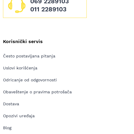
069 2289103
011 2289103
Korisnički servis
Često postavljana pitanja
Uslovi korišćenja
Odricanje od odgovornosti
Obaveštenje o pravima potrošača
Dostava
Opozivi uređaja
Blog