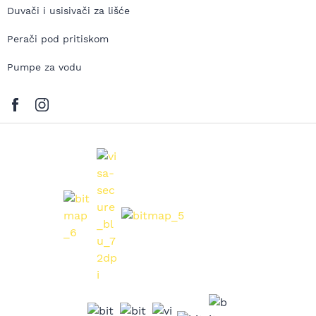
Duvači i usisivači za lišće
Perači pod pritiskom
Pumpe za vodu