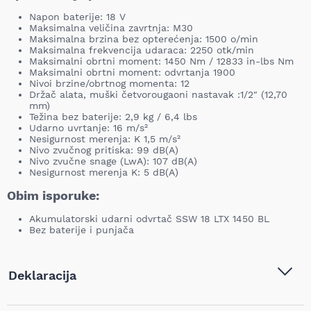
Napon baterije: 18 V
Maksimalna veličina zavrtnja: M30
Maksimalna brzina bez opterećenja: 1500 o/min
Maksimalna frekvencija udaraca: 2250 otk/min
Maksimalni obrtni moment: 1450 Nm / 12833 in-lbs Nm
Maksimalni obrtni moment: odvrtanja 1900
Nivoi brzine/obrtnog momenta: 12
Držač alata, muški četvorougaoni nastavak :1/2″ (12,70
mm)
Težina bez baterije: 2,9 kg / 6,4 lbs
Udarno uvrtanje: 16 m/s²
Nesigurnost merenja: K 1,5 m/s²
Nivo zvučnog pritiska: 99 dB(A)
Nivo zvučne snage (LwA): 107 dB(A)
Nesigurnost merenja K: 5 dB(A)
Obim isporuke:
Akumulatorski udarni odvrtač SSW 18 LTX 1450 BL
Bez baterije i punjača
Deklaracija