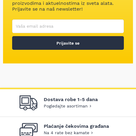
proizvodima i aktuelnostima iz sveta alata.
Prijavite se na naš newsletter!
Korisničko ime
Vaša email adresa
Prijavite se
Dostava robe 1-5 dana
Pogledajte asortiman
Plaćanje čekovima građana
Na 4 rate bez kamate