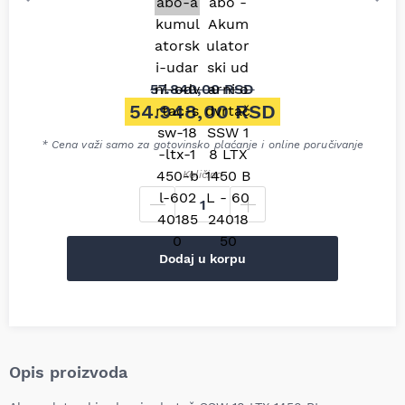
57.840,00
RSD
Originalna cena je bila: 57.8
54.948,00
RSD
Trenutna cena je: 54.948,00
* Cena važi samo za gotovinsko plaćanje i online poručivanje
Količina
Dodaj u korpu
Opis proizvoda