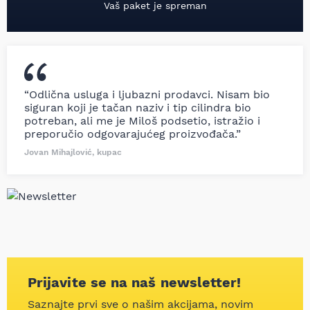
Vaš paket je spreman
“Odlična usluga i ljubazni prodavci. Nisam bio
siguran koji je tačan naziv i tip cilindra bio
potreban, ali me je Miloš podsetio, istražio i
preporučio odgovarajućeg proizvođača.”
Jovan Mihajlović, kupac
Prijavite se na naš newsletter!
Saznajte prvi sve o našim akcijama, novim