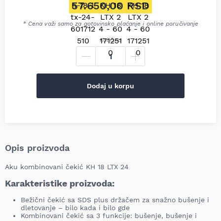
Originalna cena je bila: 60.6
57.650,00
RSD
Trenutna cena je: 57.650,00 
* Cena važi samo za gotovinsko plaćanje i online poručivanje
Količina
Dodaj u korpu
Opis proizvoda
Aku kombinovani čekić KH 18 LTX 24
Karakteristike proizvoda:
Bežični čekić sa SDS plus držačem za snažno bušenje i
dletovanje – bilo kada i bilo gde
Kombinovani čekić sa 3 funkcije: bušenje, bušenje i