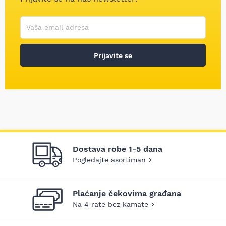
Korisničko ime
Vaša email adresa
Prijavite se
Dostava robe 1-5 dana
Pogledajte asortiman
Plaćanje čekovima građana
Na 4 rate bez kamate