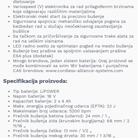
dletovanje
Variospeed (V) elektronika za rad prilagođenim brzinama
koje odgovaraju različitim materijalima
Elektronski meki start za precizno bušenje
Sigurnosna spojnica: mehaničko odvajanje pogona za
bezbedan rad u slučaju neočekivanog zaustavljanja
bušilice
Sa tačkom za pričvršćivanje za sigurnosne trake alata za
rad na velikim visinama
LED radno svetlo za optimalan pogled na mesto bušenja
Bušenje bez prašine sa spoljnim usisavanjem prašine
ESA plus (dodatak)
Mnogo brendova, jedan sistem baterija: Ovaj proizvod se
može kombinovati sa svim 18V baterijama i punjačima
CAS brendova: www.cordless-alliance-systems.com
Specifikacija proizvoda:
Tip baterije: LiPOWER
Napon baterije: 18 V
Kapacitet baterije: 2 x 4 Ah
Maks. energija pojedinačnog udarca (EPTA): 2,1 J
Maksimalan broj udaraca: 5200 bpm
Prečnik bušenja betona (udarno): 24 mm / 1 „
Prečnik bušenja zida (krunskim burgijama): 68 mm / 2
11/16 „
Prečnik bušenja čelika: 13 mm / 1/2 „
Prečnik bušenja mekog drveta: 30 mm / 1 3/16 „