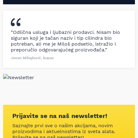
“Odlična usluga i ljubazni prodavci. Nisam bio
siguran koji je tačan naziv i tip cilindra bio
potreban, ali me je Miloš podsetio, istražio i
preporučio odgovarajućeg proizvođača.”
Jovan Mihajlović, kupac
Prijavite se na naš newsletter!
Saznajte prvi sve o našim akcijama, novim
proizvodima i aktuelnostima iz sveta alata.
Prijavite se na naš newsletter!