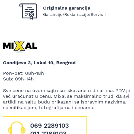
Originalna garancija
Garancije/Reklamacije/Servis
Gandijeva 3, Lokal 10, Beograd
Pon-pet: 08h-18h
Sub: 09h-14h
Sve cene na ovom sajtu su iskazane u dinarima. PDV je
već uračunat u cenu. Mixal se maksimalno trudi da svi
artikli na sajtu budu prikazani sa ispravnim nazivima,
specifikacijom, fotografijama i cenama.
069 2289103
011 2289103