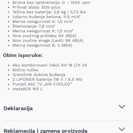
Brzina bez opterećenja :0 – 1400 rpm
Prihvat alata: SDS-plus
Težina bez baterije: 2,6 kg / 5,73 lbs
Udarno bušenje betona: 11,5 m/s²
Merna nesigurnost K: 1,5 m/s²
Štemovanje: 7,8 m/s²
Merna nesigurnost K: 1,5 m/s²
Nivo zvučnog pritiska: 94 dB(A)
Nivo zvučne snage (LwA): 98 dB(A)
Merna nesigurnost K: 3 dB(A)
Obim isporuke:
Aku kombinovani čekić KH 18 LTX 24
Bočna ručka
Graničnik dubine bušenja
2 LiPOWER baterije (18 V / 4,0 Ah)
Punjač ASC 72 „AIR COOLED”
metaBOX 165 L
Deklaracija
Tip i model:
Metabo - Aku kombinovani
Reklamacija i zamena proizvoda
čekić KH 18 LTX 24 -