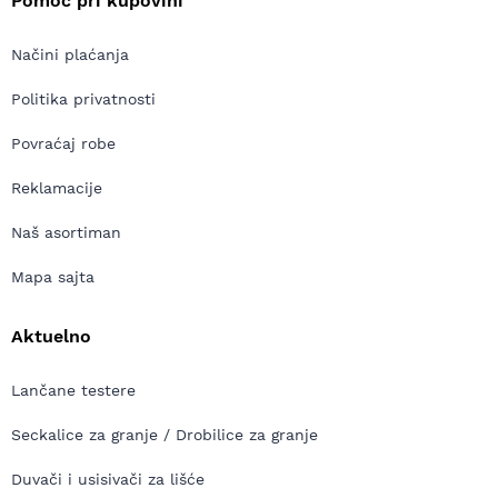
Pomoć pri kupovini
Načini plaćanja
Politika privatnosti
Povraćaj robe
Reklamacije
Naš asortiman
Mapa sajta
Aktuelno
Lančane testere
Seckalice za granje / Drobilice za granje
Duvači i usisivači za lišće