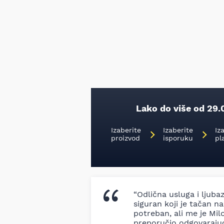
Lako do više od 29.
Izaberite
Izaberite
Iz
proizvod
isporuku
pl
“Odlična usluga i ljuba
siguran koji je tačan naz
potreban, ali me je Milo
preporučio odgovaraju