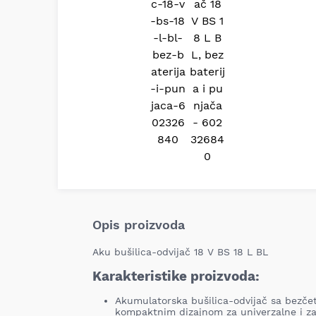
Opis proizvoda
Aku bušilica-odvijač 18 V BS 18 L BL
Karakteristike proizvoda:
Akumulatorska bušilica-odvijač sa bezč
kompaktnim dizajnom za univerzalne i z