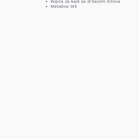
Kopča za kaiš sa držačem bitova
Metabox 145