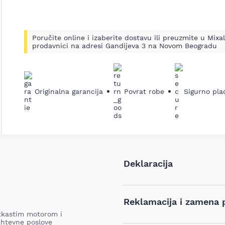
Poručite online i izaberite dostavu ili preuzmite u Mixal
prodavnici na adresi Gandijeva 3 na Novom Beogradu
Originalna garancija
Povrat robe
Sigurno pla
Deklaracija
Tip i model:
Reklamacija i zamena 
etkastim motorom i
ahtevne poslove