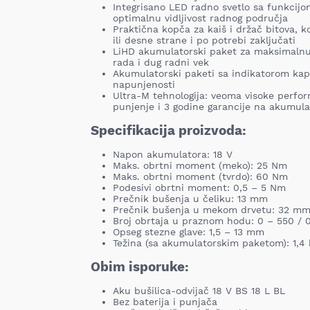
Integrisano LED radno svetlo sa funkcijo
optimalnu vidljivost radnog područja
Praktična kopča za kaiš i držač bitova, k
ili desne strane i po potrebi zaključati
LiHD akumulatorski paket za maksimalnu
rada i dug radni vek
Akumulatorski paketi sa indikatorom kap
napunjenosti
Ultra-M tehnologija: veoma visoke perform
punjenje i 3 godine garancije na akumula
Specifikacija proizvoda:
Napon akumulatora: 18 V
Maks. obrtni moment (meko): 25 Nm
Maks. obrtni moment (tvrdo): 60 Nm
Podesivi obrtni moment: 0,5 – 5 Nm
Prečnik bušenja u čeliku: 13 mm
Prečnik bušenja u mekom drvetu: 32 m
Broj obrtaja u praznom hodu: 0 – 550 / 
Opseg stezne glave: 1,5 – 13 mm
Težina (sa akumulatorskim paketom): 1,4 
Obim isporuke:
Aku bušilica-odvijač 18 V BS 18 L BL
Bez baterija i punjača