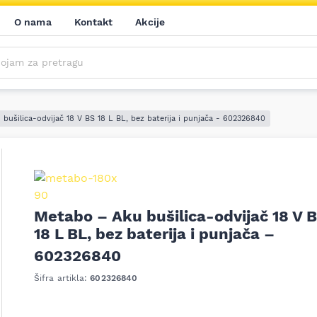
O nama
Kontakt
Akcije
m za pretragu
Saznajte prvi sve o našim akcijama, novim proizvodima i aktuelnostima iz sveta alata. Prijavite se na naš newsletter!
Prijavite se na naš newsletter!
bušilica-odvijač 18 V BS 18 L BL, bez baterija i punjača - 602326840
Metabo – Aku bušilica-odvijač 18 V 
18 L BL, bez baterija i punjača –
ledeći
602326840
Šifra artikla:
602326840