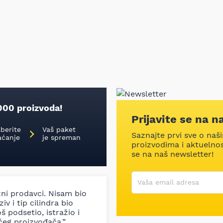
000 proizvoda!
Prijavite se na n
aberite
Vaš paket
Saznajte prvi sve o naš
aćanje
je spreman
proizvodima i aktuelnost
se na naš newsletter!
Korisničko ime
Vaša email adresa
zni prodavci. Nisam bio
iv i tip cilindra bio
š podsetio, istražio i
ćeg proizvođača.”