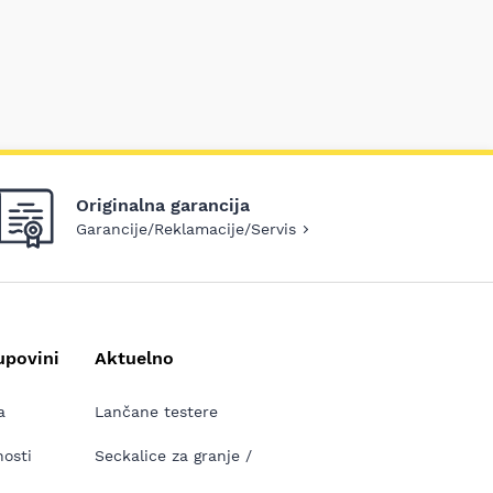
Originalna garancija
Garancije/Reklamacije/Servis
upovini
Aktuelno
a
Lančane testere
nosti
Seckalice za granje /