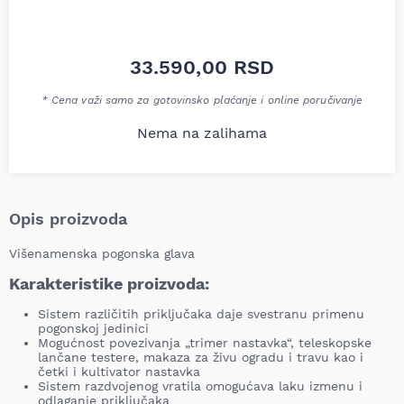
33.590,00
RSD
* Cena važi samo za gotovinsko plaćanje i online poručivanje
Nema na zalihama
Opis proizvoda
Višenamenska pogonska glava
Karakteristike proizvoda:
Sistem različitih priključaka daje svestranu primenu
pogonskoj jedinici
Mogućnost povezivanja „trimer nastavka“, teleskopske
lančane testere, makaza za živu ogradu i travu kao i
četki i kultivator nastavka
Sistem razdvojenog vratila omogućava laku izmenu i
odlaganje priključaka