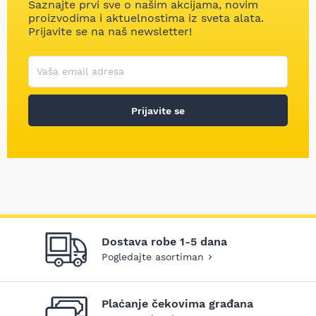
Saznajte prvi sve o našim akcijama, novim
proizvodima i aktuelnostima iz sveta alata.
Prijavite se na naš newsletter!
Korisničko ime
Vaša email adresa
Prijavite se
Dostava robe 1-5 dana
Pogledajte asortiman
Plaćanje čekovima građana