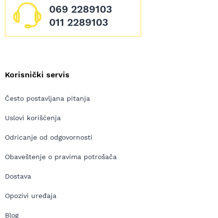
069 2289103
011 2289103
Korisnički servis
Često postavljana pitanja
Uslovi korišćenja
Odricanje od odgovornosti
Obaveštenje o pravima potrošača
Dostava
Opozivi uređaja
Blog