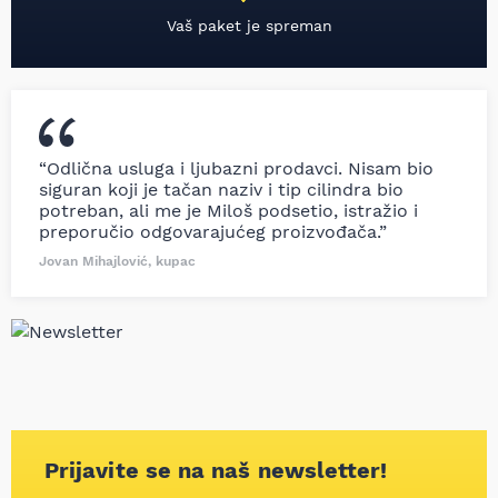
Vaš paket je spreman
“Odlična usluga i ljubazni prodavci. Nisam bio
siguran koji je tačan naziv i tip cilindra bio
potreban, ali me je Miloš podsetio, istražio i
preporučio odgovarajućeg proizvođača.”
Jovan Mihajlović, kupac
Prijavite se na naš newsletter!