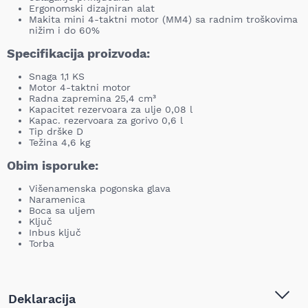
Ergonomski dizajniran alat
Makita mini 4-taktni motor (MM4) sa radnim troškovima
nižim i do 60%
Specifikacija proizvoda:
Snaga 1,1 KS
Motor 4-taktni motor
Radna zapremina 25,4 cm³
Kapacitet rezervoara za ulje 0,08 l
Kapac. rezervoаra zа gorivo 0,6 l
Tip drške D
Težina 4,6 kg
Obim isporuke:
Višenamenska pogonska glava
Naramenica
Boca sa uljem
Ključ
Inbus ključ
Torba
Deklaracija