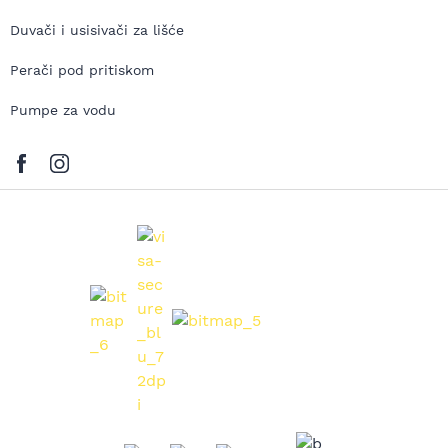
Duvači i usisivači za lišće
Perači pod pritiskom
Pumpe za vodu