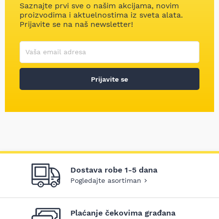
Saznajte prvi sve o našim akcijama, novim
proizvodima i aktuelnostima iz sveta alata.
Prijavite se na naš newsletter!
Korisničko ime
Vaša email adresa
Prijavite se
Dostava robe 1-5 dana
Pogledajte asortiman
Plaćanje čekovima građana