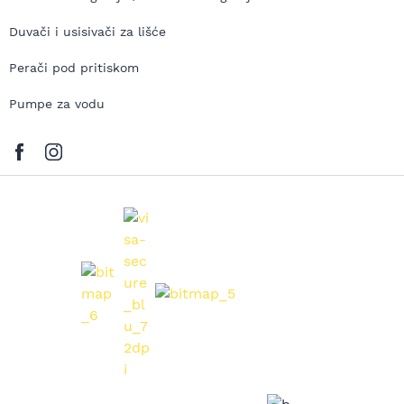
Duvači i usisivači za lišće
Perači pod pritiskom
Pumpe za vodu