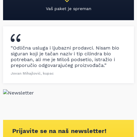
Vaš paket je spreman
“Odlična usluga i ljubazni prodavci. Nisam bio
siguran koji je tačan naziv i tip cilindra bio
potreban, ali me je Miloš podsetio, istražio i
preporučio odgovarajućeg proizvođača.”
Jovan Mihajlović, kupac
Prijavite se na naš newsletter!