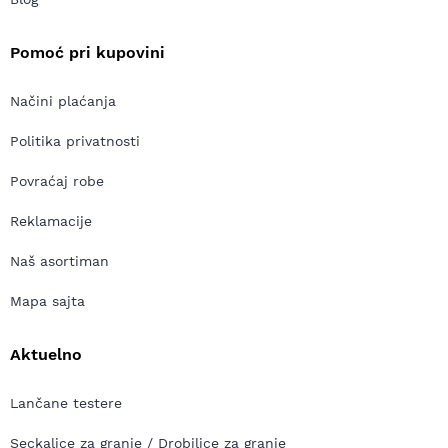
Pomoć pri kupovini
Načini plaćanja
Politika privatnosti
Povraćaj robe
Reklamacije
Naš asortiman
Mapa sajta
Aktuelno
Lančane testere
Seckalice za granje / Drobilice za granje