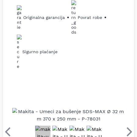
Originalna garancija
Povrat robe
Sigurno plaćanje
Prethodni
Sle