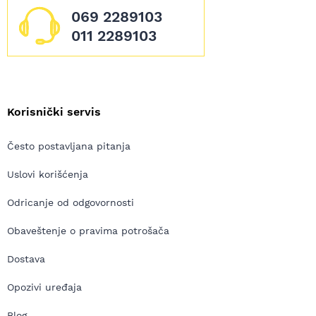
069 2289103
011 2289103
Korisnički servis
Često postavljana pitanja
Uslovi korišćenja
Odricanje od odgovornosti
Obaveštenje o pravima potrošača
Dostava
Opozivi uređaja
Blog