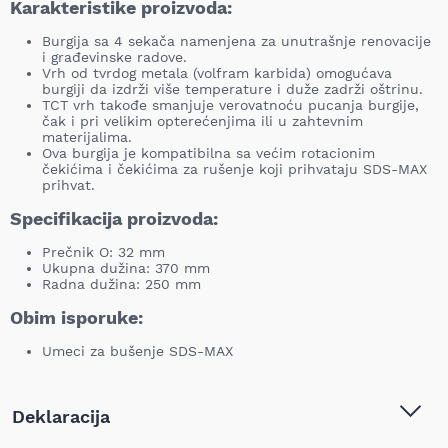
Karakteristike proizvoda:
Burgija sa 4 sekača namenjena za unutrašnje renovacije
i građevinske radove.
Vrh od tvrdog metala (volfram karbida) omogućava
burgiji da izdrži više temperature i duže zadrži oštrinu.
TCT vrh takođe smanjuje verovatnoću pucanja burgije,
čak i pri velikim opterećenjima ili u zahtevnim
materijalima.
Ova burgija je kompatibilna sa većim rotacionim
čekićima i čekićima za rušenje koji prihvataju SDS-MAX
prihvat.
Specifikacija proizvoda:
Prečnik O: 32 mm
Ukupna dužina: 370 mm
Radna dužina: 250 mm
Obim isporuke:
Umeci za bušenje SDS-MAX
Deklaracija