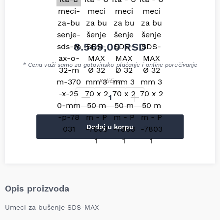
8.569,00
RSD
* Cena važi samo za gotovinsko plaćanje i online poručivanje
Količina
Dodaj u korpu
Opis proizvoda
Umeci za bušenje SDS-MAX