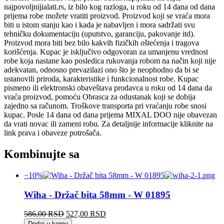
najpovoljnijialati.rs, iz bilo kog razloga, u roku od 14 dana od dana
prijema robe možete vratiti proizvod. Proizvod koji se vraća mora
biti u istom stanju kao i kada je nabavljen i mora sadržati svu
tehničku dokumentaciju (uputstvo, garanciju, pakovanje itd).
Proizvod mora biti bez bilo kakvih fizičkih oštećenja i tragova
korišćenja. Kupac je isključivo odgovoran za umanjenu vrednost
robe koja nastane kao posledica rukovanja robom na način koji nije
adekvatan, odnosno prevazilazi ono što je neophodno da bi se
ustanovili priroda, karakteristike i funkcionalnost robe. Kupac
pismeno ili elektronski obaveštava prodavca u roku od 14 dana da
vraća proizvod, pomoću Obrasca za odustanak koji se dobija
zajedno sa računom. Troškove transporta pri vraćanju robe snosi
kupac. Posle 14 dana od dana prijema MIXAL DOO nije obavezan
da vrati novac ili zameni robu. Za detaljnije informacije kliknite na
link prava i obaveze potrošača.
Kombinujte sa
−10%
Wiha - Držač bita 58mm - W 01895
Originalna
Trenutna
586,00
RSD
527,00
RSD
cena
cena
Dodaj u korpu