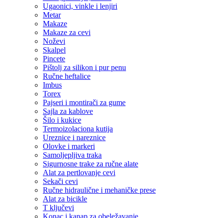
Ugaonici, vinkle i lenjiri
Metar
Makaze
Makaze za cevi
Noževi
Skalpel
Pincete
Pištolj za silikon i pur penu
Ručne heftalice
Imbus
Torex
Pajseri i montirači za gume
Sajla za kablove
Šilo i kukice
Termoizolaciona kutija
Ureznice i nareznice
Olovke i markeri
Samoljepljiva traka
Sigurnosne trake za ručne alate
Alat za pertlovanje cevi
Sekači cevi
Ručne hidraulične i mehaničke prese
Alat za bicikle
T ključevi
Konac i kanap za obeležavanje