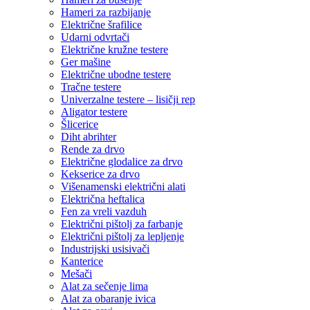
Hameri za razbijanje
Električne šrafilice
Udarni odvrtači
Električne kružne testere
Ger mašine
Električne ubodne testere
Tračne testere
Univerzalne testere – lisičji rep
Aligator testere
Šlicerice
Diht abrihter
Rende za drvo
Električne glodalice za drvo
Kekserice za drvo
Višenamenski električni alati
Električna heftalica
Fen za vreli vazduh
Električni pištolj za farbanje
Električni pištolj za lepljenje
Industrijski usisivači
Kanterice
Mešači
Alat za sečenje lima
Alat za obaranje ivica