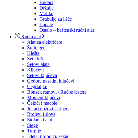
Budaci
Držalje
Motike
Grabulje za lišće
Lopate
Ostalo – baštenski ručni alat
Ručni alat
Alat za električare
Šrafciger
Klešta
Set klešta
Setovi alata
Ključevi
Setovi ključeva
Gedora nasadni ključevi
Čegrtaljke
Bonsek ramovi / Ručne testere
Moment ključevi
Čekići i macole
Jokari noževi, striperi
Brojevi i slova
Stolarski alat
Stege
Turpije
Dleta, probojci, sekači