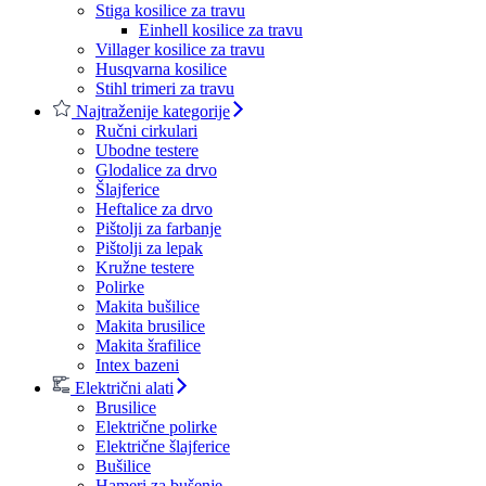
Stiga kosilice za travu
Einhell kosilice za travu
Villager kosilice za travu
Husqvarna kosilice
Stihl trimeri za travu
Najtraženije kategorije
Ručni cirkulari
Ubodne testere
Glodalice za drvo
Šlajferice
Heftalice za drvo
Pištolji za farbanje
Pištolji za lepak
Kružne testere
Polirke
Makita bušilice
Makita brusilice
Makita šrafilice
Intex bazeni
Električni alati
Brusilice
Električne polirke
Električne šlajferice
Bušilice
Hameri za bušenje