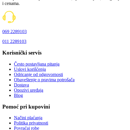
i cenama.
069 2289103
011 2289103
Korisnički servis
Često postavljana pitanja
Uslovi korišćenja
Odricanje od odgovornosti
Obaveštenje o pravima potrošača
Dostava
Opozivi uređaja
Blog
Pomoć pri kupovini
Načini plaćanja
Politika privatnosti
Povraćaj robe