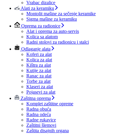
Vrabac dizalice
Alati za keramiku
Montolit mašine za sečenje keramike
Sigma mašine za keramiku
Oprema za radionice
Alat i oprema za auto-servis
Kolica sa alatom
Radni stolovi za radionicu i stalci
Odlaganje alata
Koferi za alat
Kolica za alat
Kištra za alat
Kutije za alat
Ranac za alat
Torbe za alat
Klaseri za alat
Pojasevi za alat
Zaštitna oprema
Komplet zaštitne opreme
Radna obuća
Radna odeća
Radne rukavice
Zaštitni šlemovi
Zaštita disajnih organa