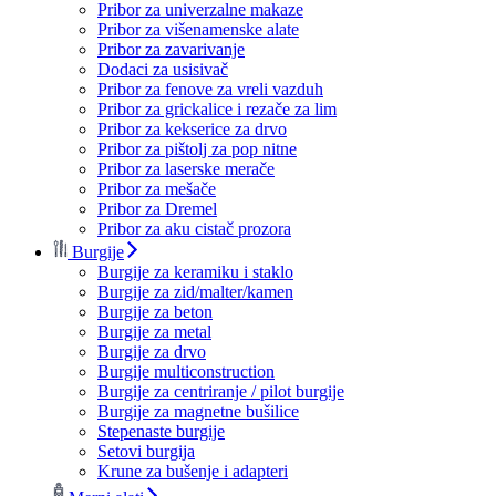
Pribor za univerzalne makaze
Pribor za višenamenske alate
Pribor za zavarivanje
Dodaci za usisivač
Pribor za fenove za vreli vazduh
Pribor za grickalice i rezače za lim
Pribor za kekserice za drvo
Pribor za pištolj za pop nitne
Pribor za laserske merače
Pribor za mešače
Pribor za Dremel
Pribor za aku cistač prozora
Burgije
Burgije za keramiku i staklo
Burgije za zid/malter/kamen
Burgije za beton
Burgije za metal
Burgije za drvo
Burgije multiconstruction
Burgije za centriranje / pilot burgije
Burgije za magnetne bušilice
Stepenaste burgije
Setovi burgija
Krune za bušenje i adapteri