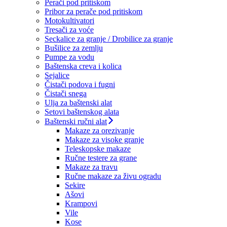
Perači pod pritiskom
Pribor za perače pod pritiskom
Motokultivatori
Tresači za voće
Seckalice za granje / Drobilice za granje
Bušilice za zemlju
Pumpe za vodu
Baštenska creva i kolica
Sejalice
Čistači podova i fugni
Čistači snega
Ulja za baštenski alat
Setovi baštenskog alata
Baštenski ručni alat
Makaze za orezivanje
Makaze za visoke granje
Teleskopske makaze
Ručne testere za grane
Makaze za travu
Ručne makaze za živu ogradu
Sekire
Ašovi
Krampovi
Vile
Kose