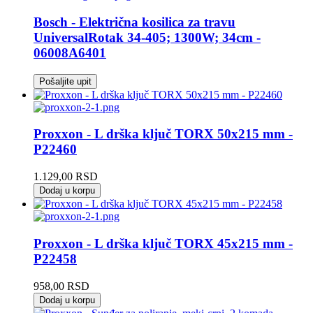
Bosch - Električna kosilica za travu
UniversalRotak 34-405; 1300W; 34cm -
06008A6401
Pošaljite upit
Proxxon - L drška ključ TORX 50x215 mm -
P22460
1.129,00
RSD
Dodaj u korpu
Proxxon - L drška ključ TORX 45x215 mm -
P22458
958,00
RSD
Dodaj u korpu