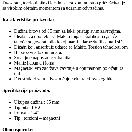
Dvostrani, torzioni bitovi idealni su za kontinuirano pričvršćivanje
sa visokim obrtnim momentom sa udarnim odvrtačima.
Karakteristike proizvoda:
Dužina bitova od 85 mm za lakši pristup svim zavrtnjima.
Idealan za upotrebu sa Makita Impact šrafilicama ,ali će
takođe odgovarati bilo kojoj marki udarne šrafilicama 1/4″
Dizajn koji apsorbuje udarce sa Makita Torsion tehnologijom:
Bit se savija tokom udara.
Smanjuje naprezanje vrha bita.
Manje habanja i loma.
Magnetski vrh zadržava zavrtnje u optimalnom položaju za
rad.
Dvostruki dizajn udvostručuje radni vijek svakog bita.
Specifikacija proizvoda:
Ukupna dužina : 85 mm
Tip bita : PH2
Prihvat : 1/4″
Tip : torzioni – magnetni
Obim isporuke: