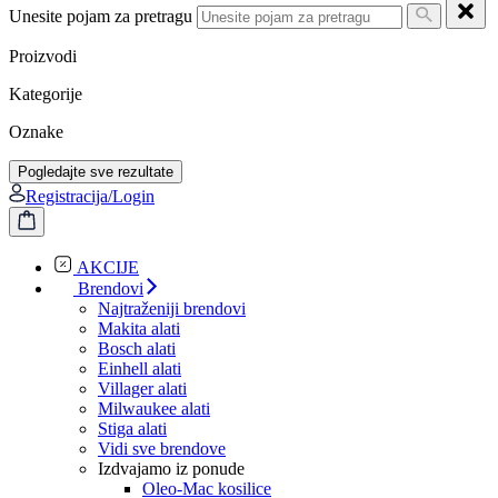
Unesite pojam za pretragu
Proizvodi
Kategorije
Oznake
Pogledajte sve rezultate
Registracija/Login
AKCIJE
Brendovi
Najtraženiji brendovi
Makita alati
Bosch alati
Einhell alati
Villager alati
Milwaukee alati
Stiga alati
Vidi sve brendove
Izdvajamo iz ponude
Oleo-Mac kosilice