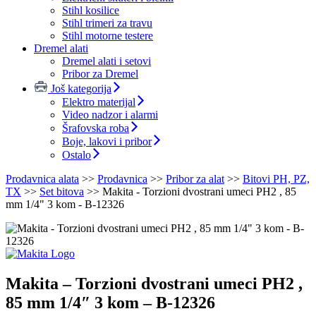
Stihl kosilice
Stihl trimeri za travu
Stihl motorne testere
Dremel alati
Dremel alati i setovi
Pribor za Dremel
Još kategorija
Elektro materijal
Video nadzor i alarmi
Šrafovska roba
Boje, lakovi i pribor
Ostalo
Prodavnica alata
>>
Prodavnica
>>
Pribor za alat
>>
Bitovi PH, PZ,
TX
>>
Set bitova
>>
Makita - Torzioni dvostrani umeci PH2 , 85
mm 1/4" 3 kom - B-12326
Makita – Torzioni dvostrani umeci PH2 ,
85 mm 1/4″ 3 kom – B-12326