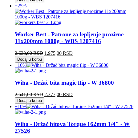
je
je:
−25%
bila:
527,00 RSD.
586,00 RSD.
Worker Best - Patrone za lepljenje prozirne
11x200mm 1000g - WBS 1207416
Originalna
Trenutna
2.633,00
RSD
1.975,00
RSD
cena
cena
Dodaj u korpu
je
je:
−10%
bila:
1.975,00 RSD.
2.633,00 RSD.
Wiha - Držač bita magic flip - W 36800
Originalna
Trenutna
2.641,00
RSD
2.377,00
RSD
cena
cena
Dodaj u korpu
je
je:
−10%
bila:
2.377,00 RSD.
2.641,00 RSD.
Wiha - Držač bitova Torque 162mm 1/4" - W
27526