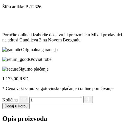
Šifra artikla:
B-12326
Poručite online i izaberite dostavu ili preuzmite u Mixal prodavnici
na adresi Gandijeva 3 na Novom Beogradu
Originalna garancija
Povrat robe
Sigurno plaćanje
1.173,00
RSD
* Cena važi samo za gotovinsko plaćanje i online poručivanje
Količina
Dodaj u korpu
Opis proizvoda