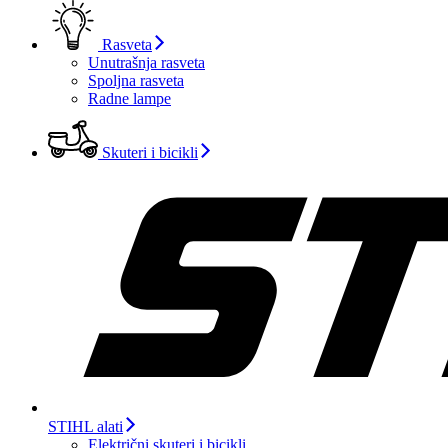
Rasveta
Unutrašnja rasveta
Spoljna rasveta
Radne lampe
Skuteri i bicikli
STIHL alati
Električni skuteri i bicikli