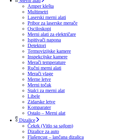
Merni alati
Amper klešta
Multimetri
Laserski merni alati
Pribor za laserske merače
Osciloskopi
Merni alati za električare
Ispitivači napona
Detektori
Termovizijske kamere
Inspekcijske kamere
Merači temperature
Ručni merni alati
Merači vlage
Merne letve
Merni točak
Stalci za merni alat
Libele
Zidarske letve
Komparater
Ostalo – Merni alat
Dizalice
Čekrk (Vitlo sa sajlom)
Dizalice za auto
Flašencug – lančana dizalica