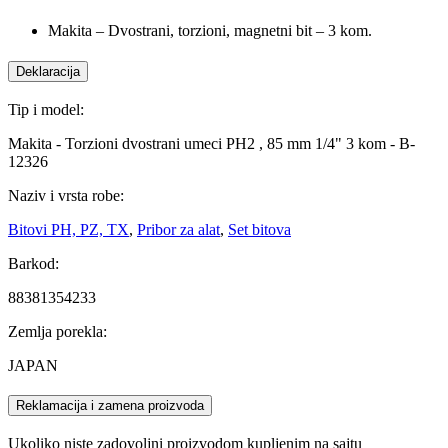
Makita – Dvostrani, torzioni, magnetni bit – 3 kom.
Deklaracija
Tip i model:
Makita - Torzioni dvostrani umeci PH2 , 85 mm 1/4" 3 kom - B-
12326
Naziv i vrsta robe:
Bitovi PH, PZ, TX
,
Pribor za alat
,
Set bitova
Barkod:
88381354233
Zemlja porekla:
JAPAN
Reklamacija i zamena proizvoda
Ukoliko niste zadovoljni proizvodom kupljenim na sajtu