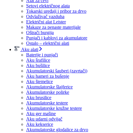
Alat za cevi
Setovi električnog alata
Tokarski uređaji i pribor za drvo
Odvlaživač vazduha
Električni alat Leister
Makaze za penaste materijale
Oštrači burgija
Punjači i kablovi za akumulatore
Ostalo – električni alati
Aku alati
Baterije i punjači
Aku šrafilice
Aku bušilice
Akumulatorski šauberi (zavrtači)
Aku hameri za bušenje
Aku štemelice
Akumulatorske šlajferice
Akumulatorske polirke
Aku brusilice
Akumulatorske testere
Akumulatorske kružne testere
Aku ger mašine
Aku udarni odvijač
Aku kekserice
Akumulatorske glodalice za drvo