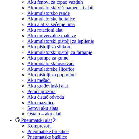
Aku fenovi za topao vazduh
Akumulatorski višenamenski alati
Akumulatorsko rende
Akumulatorske heftalice
Aku alat za sećenje lima
Aku rotacioni alat
Aku univerzalne makaze
Akumulatorski pištolji za lepljenje
Aku pištolji za silikon
Akumulatorski pištolj za farbanje
Aku pumpe za gume
Akumulatorski usisivači
Akumulatorske šlicerice
Aku pištolji za pop nitne
Aku mešači
Aku građevinski alat
Perači prozora
Aku čistač odvoda
Aku mazalice
Setovi aku alata
Ostalo – aku alati
Pneumatski alat
Kompresori
Pneumatske brusilice
Pneumatske bušilice