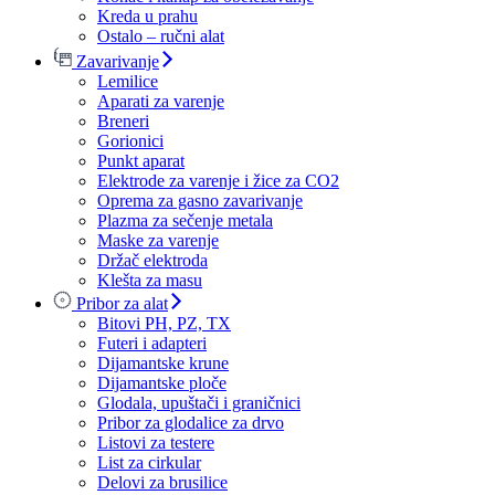
Kreda u prahu
Ostalo – ručni alat
Zavarivanje
Lemilice
Aparati za varenje
Breneri
Gorionici
Punkt aparat
Elektrode za varenje i žice za CO2
Oprema za gasno zavarivanje
Plazma za sečenje metala
Maske za varenje
Držač elektroda
Klešta za masu
Pribor za alat
Bitovi PH, PZ, TX
Futeri i adapteri
Dijamantske krune
Dijamantske ploče
Glodala, upuštači i graničnici
Pribor za glodalice za drvo
Listovi za testere
List za cirkular
Delovi za brusilice