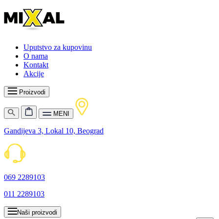
Uputstvo za kupovinu
O nama
Kontakt
Akcije
Proizvodi
MENI
Gandijeva 3, Lokal 10, Beograd
069 2289103
011 2289103
Naši proizvodi