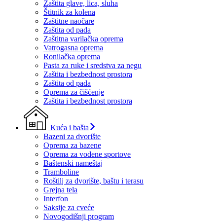
Zaštita glave, lica, sluha
Štitnik za kolena
Zaštitne naočare
Zaštita od pada
Zaštitna varilačka oprema
Vatrogasna oprema
Ronilačka oprema
Pasta za ruke i sredstva za negu
Zaštita i bezbednost prostora
Zaštita od pada
Oprema za čišćenje
Zaštita i bezbednost prostora
Kuća i bašta
Bazeni za dvorište
Oprema za bazene
Oprema za vodene sportove
Baštenski nameštaj
Tramboline
Roštilj za dvorište, baštu i terasu
Grejna tela
Interfon
Saksije za cveće
Novogodišnji program