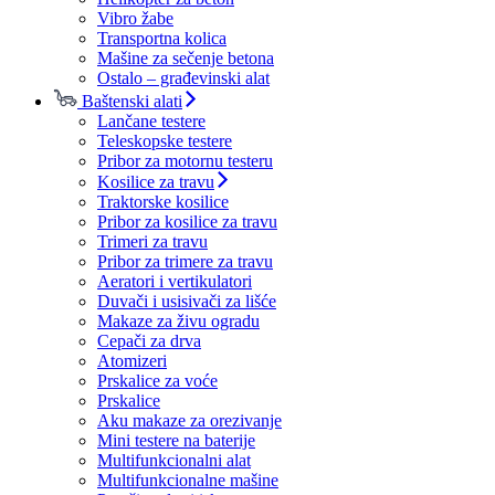
Vibro žabe
Transportna kolica
Mašine za sečenje betona
Ostalo – građevinski alat
Baštenski alati
Lančane testere
Teleskopske testere
Pribor za motornu testeru
Kosilice za travu
Traktorske kosilice
Pribor za kosilice za travu
Trimeri za travu
Pribor za trimere za travu
Aeratori i vertikulatori
Duvači i usisivači za lišće
Makaze za živu ogradu
Cepači za drva
Atomizeri
Prskalice za voće
Prskalice
Aku makaze za orezivanje
Mini testere na baterije
Multifunkcionalni alat
Multifunkcionalne mašine