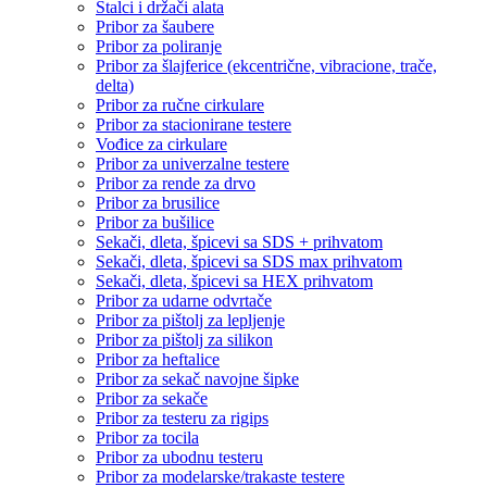
Stalci i držači alata
Pribor za šaubere
Pribor za poliranje
Pribor za šlajferice (ekcentrične, vibracione, trače,
delta)
Pribor za ručne cirkulare
Pribor za stacionirane testere
Vođice za cirkulare
Pribor za univerzalne testere
Pribor za rende za drvo
Pribor za brusilice
Pribor za bušilice
Sekači, dleta, špicevi sa SDS + prihvatom
Sekači, dleta, špicevi sa SDS max prihvatom
Sekači, dleta, špicevi sa HEX prihvatom
Pribor za udarne odvrtače
Pribor za pištolj za lepljenje
Pribor za pištolj za silikon
Pribor za heftalice
Pribor za sekač navojne šipke
Pribor za sekače
Pribor za testeru za rigips
Pribor za tocila
Pribor za ubodnu testeru
Pribor za modelarske/trakaste testere