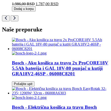
Originalna
Trenutna
1.986,00
RSD
1.787,00
RSD
cena
cena
Dodaj u korpu
je
je:
bila:
1.787,00 RSD.
1.986,00 RSD.
Naše preporuke
Bosch - Aku kosilica za travu 2x ProCORE18V
5.5Ah baterija i GAL 18V-80 punjač u kutiji
GRA18V2-46SP - 06008C8201
Pošaljite upit
Bosch - Električna kosilica za travu Bosch