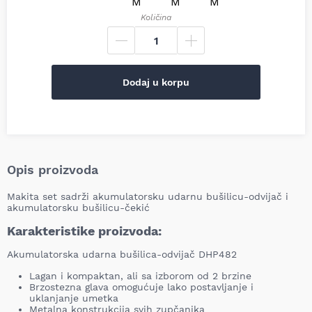
Količina
Dodaj u korpu
Opis proizvoda
Makita set sadrži akumulatorsku udarnu bušilicu-odvijač i
akumulatorsku bušilicu-čekić
Karakteristike proizvoda:
Akumulatorska udarna bušilica-odvijač DHP482
Lagan i kompaktan, ali sa izborom od 2 brzine
Brzostezna glava omogućuje lako postavljanje i
uklanjanje umetka
Metalna konstrukcija svih zupčanika