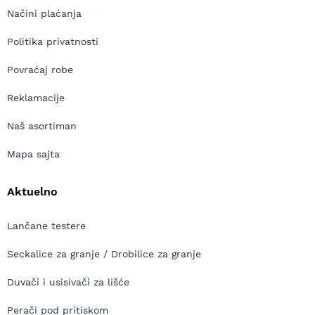
Načini plaćanja
Politika privatnosti
Povraćaj robe
Reklamacije
Naš asortiman
Mapa sajta
Aktuelno
Lančane testere
Seckalice za granje / Drobilice za granje
Duvači i usisivači za lišće
Perači pod pritiskom