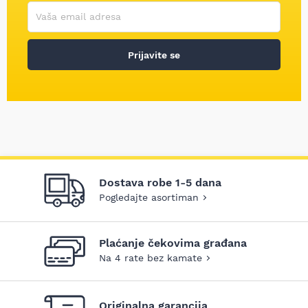
Korisničko ime
Vaša email adresa
Prijavite se
Dostava robe 1-5 dana
Pogledajte asortiman
Plaćanje čekovima građana
Na 4 rate bez kamate
Originalna garancija