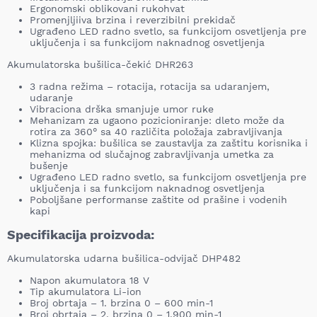
Ergonomski oblikovani rukohvat
Promenjljiiva brzina i reverzibilni prekidač
Ugrađeno LED radno svetlo, sa funkcijom osvetljenja pre
uključenja i sa funkcijom naknadnog osvetljenja
Akumulatorska bušilica-čekić DHR263
3 radna režima – rotacija, rotacija sa udaranjem,
udaranje
Vibraciona drška smanjuje umor ruke
Mehanizam za ugaono pozicioniranje: dleto može da
rotira za 360° sa 40 različita položaja zabravljivanja
Klizna spojka: bušilica se zaustavlja za zaštitu korisnika i
mehanizma od slučajnog zabravljivanja umetka za
bušenje
Ugrađeno LED radno svetlo, sa funkcijom osvetljenja pre
uključenja i sa funkcijom naknadnog osvetljenja
Poboljšane performanse zaštite od prašine i vodenih
kapi
Specifikacija proizvoda:
Akumulatorska udarna bušilica-odvijač DHP482
Napon akumulatora 18 V
Tip akumulatora Li-ion
Broj obrtaja – 1. brzina 0 – 600 min-1
Broj obrtaja – 2. brzina 0 – 1.900 min-1