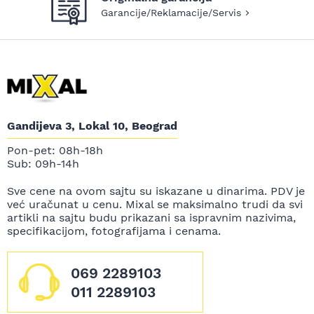
Garancije/Reklamacije/Servis
Gandijeva 3, Lokal 10, Beograd
Pon-pet: 08h-18h
Sub: 09h-14h
Sve cene na ovom sajtu su iskazane u dinarima. PDV je
već uračunat u cenu. Mixal se maksimalno trudi da svi
artikli na sajtu budu prikazani sa ispravnim nazivima,
specifikacijom, fotografijama i cenama.
069 2289103
011 2289103