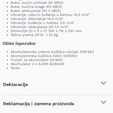
Buka: zvučni pritisak 94 dB(A)
Buka: zvučna snaga 105 dB(A)
Buka: odstupanje (K) 3 dB(A)
Vibracije: udarno bušenje u betonu 14,5 m/s²
Vibracije: dletovanje 14,0 m/s²
Vibracije: bušenje u metalu 3,0 m/s²
Vibracije: odstupanje (K) 1,5 m/s²
Dimenzije (D x Š x V) 350 x 116 x 232 mm
Težina prema EPTA –i 5,1 kg
Obim isporuke:
Akumulatorska udarna bušilica-odvijač DHP482
Akumulatorska bušilica-čekić DHR263
Punjač za akumulator DC18RC
Akumulator 3 x 4,0Ah BL1840B
Torba
Deklaracija
Tip i model:
Makita Set LXT DHP482 +
Reklamacija i zamena proizvoda
DHR263, DLX2137M