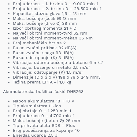
Broj udaraca – 1. brzina 0 – 9.000 min-1
Broj udaraca – 2. brzina 0 – 28.500 min-1
Kapacitet stezne glave 1,5 – 13 mm
Maks. bušenje (čelik Ø) 13 mm
Maks. bušenje (drvo Ø) 38 mm
Izbor obrtnog momenta 21 + D
Najveći obrtni moment-tvrd 62 Nm
Najveći obrtni moment-mekan 36 Nm
Broj mehaničkih brzina 2
Buka: zvučni pritisak 82 dB(A)
Buka: zvučna snaga 93 dB(A)
Buka: odstupanje (K) 3 dB(A)
Vibracije: udarno bušenje u betonu 6 m/s²
Vibracije: bušenje u metalu 2,5 m/s²
Vibracije: odstupanje (K) 1,5 m/s²
Dimenzije (D x Š x V) 198 x 79 x 249 mm3
Težina prema EPTA –i 1,8 kg
Akumulatorska bušilica-čekić DHR263
Napon akumulatora 18 + 18 V
Tip akumulatora Li-ion
Broj obrtaja 0 – 1.250 min-1
Broj udaraca 0 – 4.700 min-1
Maks. bušenje (beton Ø) 26 mm
Tip prihvata alata SDS – Plus
Broj podešavanja za kopanje 40
Energija udarca 2,5 J