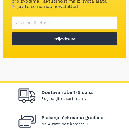
proizvodima i aktuelnostima iz sveta alata.
Prijavite se na naš newsletter!
Korisničko ime
Vaša email adresa
Prijavite se
Dostava robe 1-5 dana
Pogledajte asortiman
Plaćanje čekovima građana
Na 4 rate bez kamate