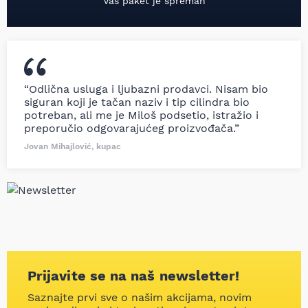
Vaš paket je spreman
“Odlična usluga i ljubazni prodavci. Nisam bio
siguran koji je tačan naziv i tip cilindra bio
potreban, ali me je Miloš podsetio, istražio i
preporučio odgovarajućeg proizvođača.”
Jovan Mihajlović, kupac
Prijavite se na naš newsletter!
Saznajte prvi sve o našim akcijama, novim