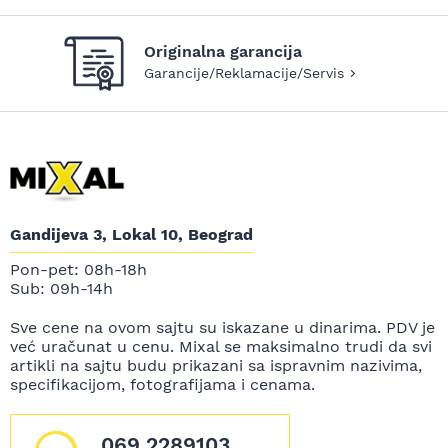
Originalna garancija
Garancije/Reklamacije/Servis
Gandijeva 3, Lokal 10, Beograd
Pon-pet: 08h-18h
Sub: 09h-14h
Sve cene na ovom sajtu su iskazane u dinarima. PDV je
već uračunat u cenu. Mixal se maksimalno trudi da svi
artikli na sajtu budu prikazani sa ispravnim nazivima,
specifikacijom, fotografijama i cenama.
069 2289103