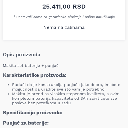
25.411,00
RSD
* Cena važi samo za gotovinsko plaćanje i online poručivanje
Nema na zalihama
Opis proizvoda
Makita set baterije + punjač
Karakteristike proizvoda:
Budući da je konstrukcija punjača jako dobra, imaćete
mogućnost da uradite sve što vam je potrebno
Makita je brend sa visokim stepenom kvaliteta, a ovim
kompletom baterija kapaciteta od 3Ah završićete sve
poslove bez poteškoća u radu
Specifikacija proizvoda:
Punjač za baterije: