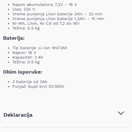
Napon akumulatora: 7,2V – 18 V
Ulaz: 230 V
Vreme punjenja LiIon baterije 3Ah: – 22 min
Vreme punjenja LiIon baterije 1,3Ah: – 15 min
Ni-Mh, LiIon, Ni-Cd od 7,2 do 18V
Težina: 0.5 kg
Baterija:
Tip baterije: Li-Ion 18V/3Ah
Napon: 18 V
Kapacitet: 3 Ah
Težina: 0.5 kg
Obim isporuke:
3 baterije od 3Ah
Punjač dupli brzi DC18RD
Deklaracija