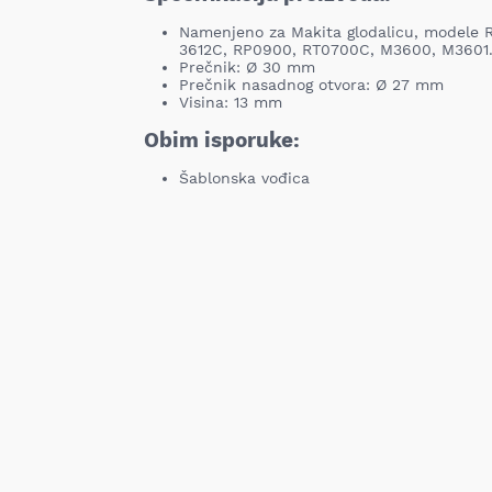
Namenjeno za Makita glodalicu, modele 
3612C, RP0900, RT0700C, M3600, M3601
Prečnik: Ø 30 mm
Prečnik nasadnog otvora: Ø 27 mm
Visina: 13 mm
Obim isporuke:
Šablonska vođica