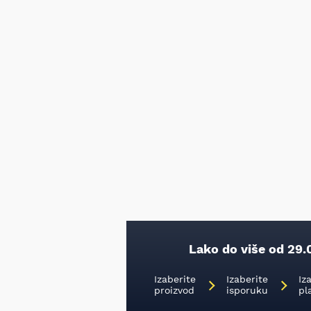
Lako do više od 29.
Izaberite
Izaberite
Iz
proizvod
isporuku
pl