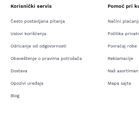
Korisnički servis
Pomoć pri k
Često postavljana pitanja
Načini plaćanj
Uslovi korišćenja
Politika privat
Odricanje od odgovornosti
Povraćaj robe
Obaveštenje o pravima potrošača
Reklamacije
Dostava
Naš asortiman
Opozivi uređaja
Mapa sajta
Blog