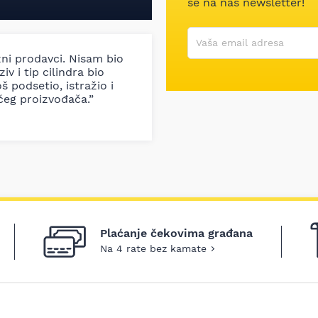
se na naš newsletter!
Korisničko ime
Vaša email adresa
zni prodavci. Nisam bio
iv i tip cilindra bio
š podsetio, istražio i
ćeg proizvođača.”
Plaćanje čekovima građana
Na 4 rate bez kamate