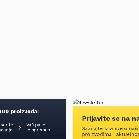
000 proizvoda!
Prijavite se na n
aberite
Vaš paket
Saznajte prvi sve o naš
aćanje
je spreman
proizvodima i aktuelnost