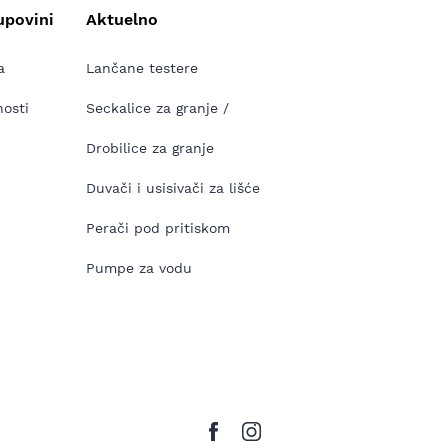
upovini
Aktuelno
a
Lančane testere
nosti
Seckalice za granje /
Drobilice za granje
Duvači i usisivači za lišće
Perači pod pritiskom
Pumpe za vodu