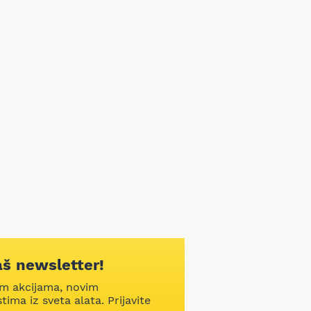
aš newsletter!
im akcijama, novim
ima iz sveta alata. Prijavite