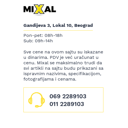
Gandijeva 3, Lokal 10, Beograd
Pon-pet: 08h-18h
Sub: 09h-14h
Sve cene na ovom sajtu su iskazane
u dinarima. PDV je već uračunat u
cenu. Mixal se maksimalno trudi da
svi artikli na sajtu budu prikazani sa
ispravnim nazivima, specifikacijom,
fotografijama i cenama.
069 2289103
011 2289103