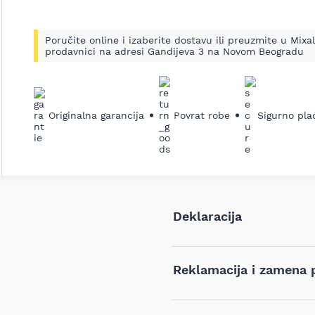
Poručite online i izaberite dostavu ili preuzmite u Mixal
prodavnici na adresi Gandijeva 3 na Novom Beogradu
Originalna garancija
Povrat robe
Sigurno pla
Deklaracija
Tip i model:
Reklamacija i zamena 
Naziv i vrsta robe:
Ukoliko niste zadovoljni proiz