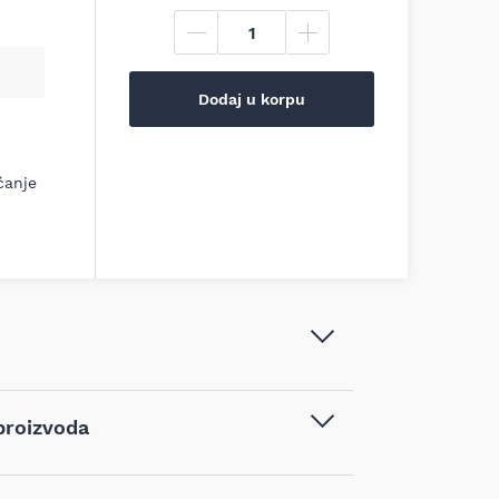
Dodaj u korpu
ćanje
Makita - Šablonska vođica - 164471-
proizvoda
6
Pribor za alat
,
Pribor za glodalice za
vodom kupljenim na sajtu najpovoljnijialati.rs,
drvo