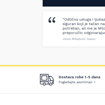
“Odlična usluga i ljuba
siguran koji je tačan naz
potreban, ali me je Milo
preporučio odgovaraju
Jovan Mihajlović, kupac
Dostava robe 1-5 dana
Pogledajte asortiman