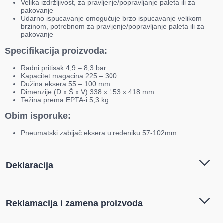
Velika izdržljivost, za pravljenje/popravljanje paleta ili za
pakovanje
Udarno ispucavanje omogućuje brzo ispucavanje velikom
brzinom, potrebnom za pravljenje/popravljanje paleta ili za
pakovanje
Specifikacija proizvoda:
Radni pritisak 4,9 – 8,3 bar
Kapacitet magacina 225 – 300
Dužina eksera 55 – 100 mm
Dimenzije (D x Š x V) 338 x 153 x 418 mm
Težina prema EPTA-i 5,3 kg
Obim isporuke:
Pneumatski zabijač eksera u redeniku 57-102mm
Deklaracija
Tip i model:
Makita - Pneumatski zabijač
Reklamacija i zamena proizvoda
eksera u redeniku 57-102mm -
AN961