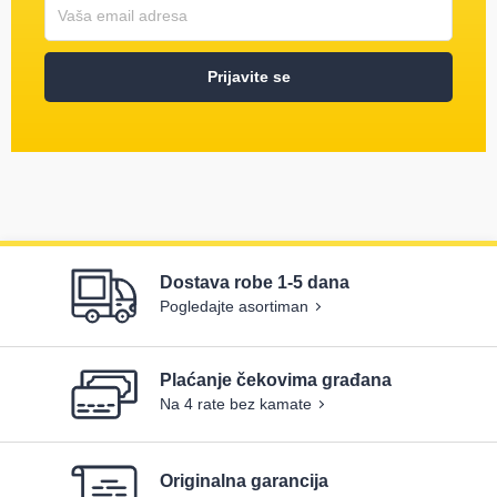
Korisničko ime
Vaša email adresa
Prijavite se
Dostava robe 1-5 dana
Pogledajte asortiman
Plaćanje čekovima građana
Na 4 rate bez kamate
Originalna garancija