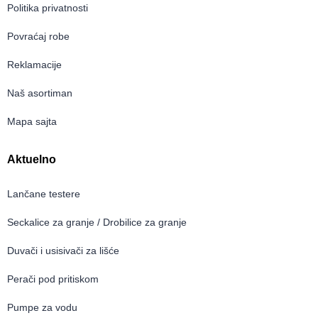
Politika privatnosti
Povraćaj robe
Reklamacije
Naš asortiman
Mapa sajta
Aktuelno
Lančane testere
Seckalice za granje / Drobilice za granje
Duvači i usisivači za lišće
Perači pod pritiskom
Pumpe za vodu