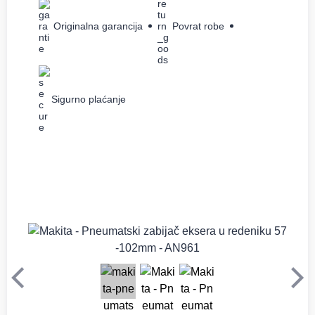
Originalna garancija
Povrat robe
Sigurno plaćanje
Prethodni
Sle