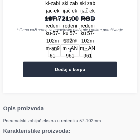
107.721,00
RSD
* Cena važi samo za gotovinsko plaćanje i online poručivanje
Količina
Dodaj u korpu
Opis proizvoda
Pneumatski zabijač eksera u redeniku 57-102mm
Karakteristike proizvoda: