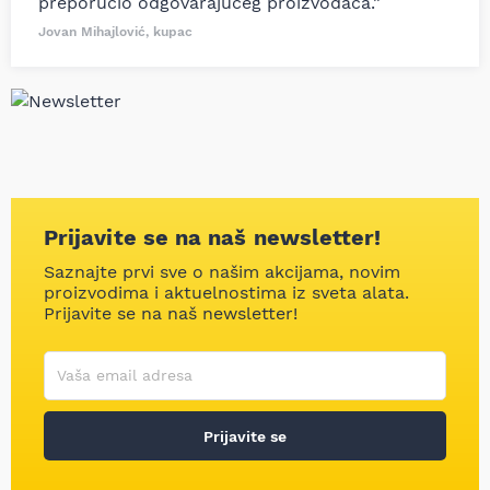
preporučio odgovarajućeg proizvođača.”
Jovan Mihajlović, kupac
Prijavite se na naš newsletter!
Saznajte prvi sve o našim akcijama, novim
proizvodima i aktuelnostima iz sveta alata.
Prijavite se na naš newsletter!
Korisničko ime
Vaša email adresa
Prijavite se