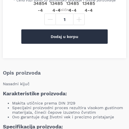
* Cena važi samo za gotovinsko plaćanje i online poručivanje
Količina
Dodaj u korpu
Opis proizvoda
Nasadni ključ
Karakteristike proizvoda:
Makita utičnice prema DIN 3129
Specijalni proizvodni proces rezultira visokom gustinom
materijala, čineći čepove izuzetno čvrstim
Ovo garantuje dug životni vek i precizno pristajanje
Specifikacija proizvoda: