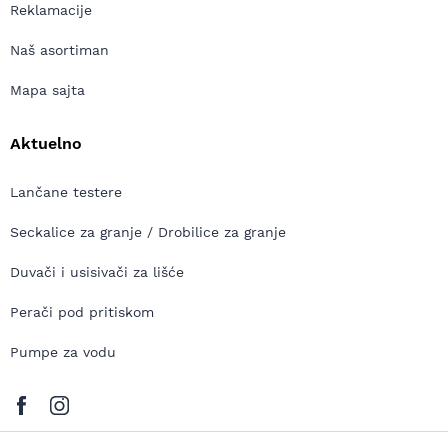
Reklamacije
Naš asortiman
Mapa sajta
Aktuelno
Lančane testere
Seckalice za granje / Drobilice za granje
Duvači i usisivači za lišće
Perači pod pritiskom
Pumpe za vodu