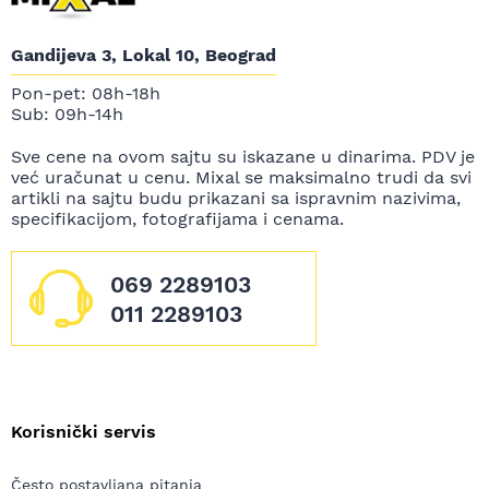
Gandijeva 3, Lokal 10, Beograd
Pon-pet: 08h-18h
Sub: 09h-14h
Sve cene na ovom sajtu su iskazane u dinarima. PDV je
već uračunat u cenu. Mixal se maksimalno trudi da svi
artikli na sajtu budu prikazani sa ispravnim nazivima,
specifikacijom, fotografijama i cenama.
069 2289103
011 2289103
Korisnički servis
Često postavljana pitanja