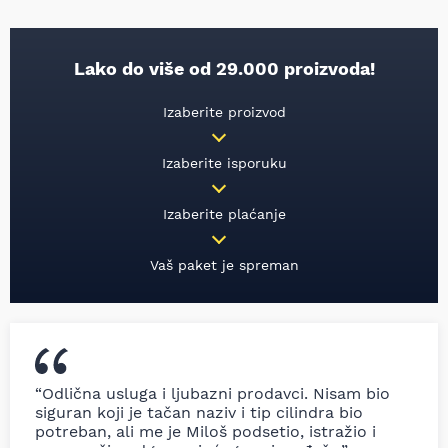
Lako do više od 29.000 proizvoda!
Izaberite proizvod
Izaberite isporuku
Izaberite plaćanje
Vaš paket je spreman
“Odlična usluga i ljubazni prodavci. Nisam bio
siguran koji je tačan naziv i tip cilindra bio
potreban, ali me je Miloš podsetio, istražio i