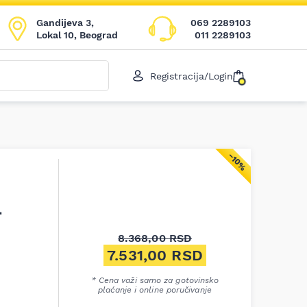
Gandijeva 3,
069 2289103
Lokal 10, Beograd
011 2289103
Registracija/Login
−10%
–
8.368,00
RSD
Originalna cena je bila: 8.36
7.531,00
RSD
Trenutna cena je: 7.531,00 R
* Cena važi samo za gotovinsko
plaćanje i online poručivanje