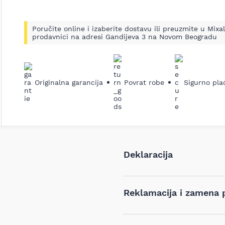
Poručite online i izaberite dostavu ili preuzmite u Mixal
prodavnici na adresi Gandijeva 3 na Novom Beogradu
Originalna garancija
Povrat robe
Sigurno pla
Deklaracija
Tip i model:
Reklamacija i zamena 
Naziv i vrsta robe:
Ukoliko niste zadovoljni proiz