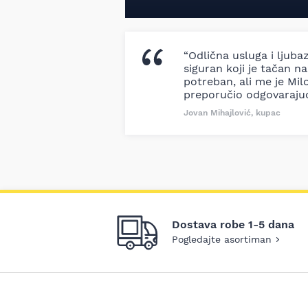
“Odlična usluga i ljuba
siguran koji je tačan naz
potreban, ali me je Milo
preporučio odgovaraju
Jovan Mihajlović, kupac
Dostava robe 1-5 dana
Pogledajte asortiman