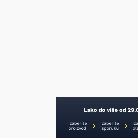
Lako do više od 29.
Izaberite
Izaberite
Iz
proizvod
isporuku
pl