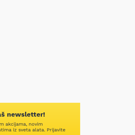
aš newsletter!
im akcijama, novim
ima iz sveta alata. Prijavite