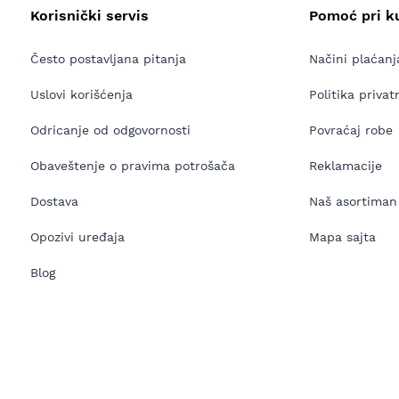
Korisnički servis
Pomoć pri k
Često postavljana pitanja
Načini plaćanj
Uslovi korišćenja
Politika privat
Odricanje od odgovornosti
Povraćaj robe
Obaveštenje o pravima potrošača
Reklamacije
Dostava
Naš asortiman
Opozivi uređaja
Mapa sajta
Blog