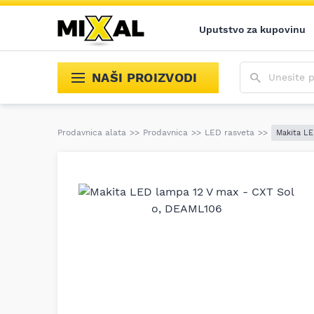
Uputstvo za kupovinu
Unesite poja
NAŠI PROIZVODI
Prodavnica alata
>>
Prodavnica
>>
LED rasveta
>>
Makita LE