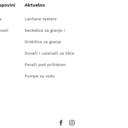
upovini
Aktuelno
a
Lančane testere
nosti
Seckalice za granje /
Drobilice za granje
Duvači i usisivači za lišće
Perači pod pritiskom
Pumpe za vodu