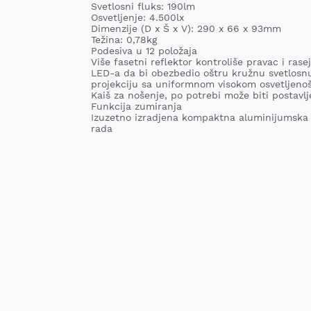
Svetlosni fluks: 190lm
Osvetljenje: 4.500lx
Dimenzije (D x Š x V): 290 x 66 x 93mm
Težina: 0,78kg
Podesiva u 12 položaja
Više fasetni reflektor kontroliše pravac i ras
LED-a da bi obezbedio oštru kružnu svetlosn
projekciju sa uniformnom visokom osvetljeno
Kaiš za nošenje, po potrebi može biti postavlje
Funkcija zumiranja
Izuzetno izradjena kompaktna aluminijumska 
rada