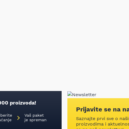
000 proizvoda!
Prijavite se na n
aberite
Vaš paket
Saznajte prvi sve o naš
aćanje
je spreman
proizvodima i aktuelnost