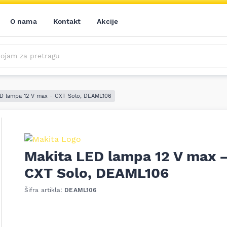
O nama
Kontakt
Akcije
m za pretragu
Saznajte prvi sve o našim akcijama, novim proizvodima i aktuelnostima iz sveta alata. Prijavite se na naš newsletter!
Prijavite se na naš newsletter!
D lampa 12 V max - CXT Solo, DEAML106
Makita LED lampa 12 V max 
CXT Solo, DEAML106
Šifra artikla:
DEAML106