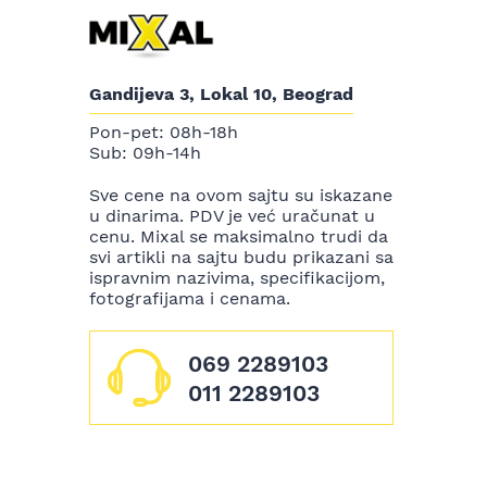
Gandijeva 3, Lokal 10, Beograd
Pon-pet: 08h-18h
Sub: 09h-14h
Sve cene na ovom sajtu su iskazane
u dinarima. PDV je već uračunat u
cenu. Mixal se maksimalno trudi da
svi artikli na sajtu budu prikazani sa
ispravnim nazivima, specifikacijom,
fotografijama i cenama.
069 2289103
011 2289103