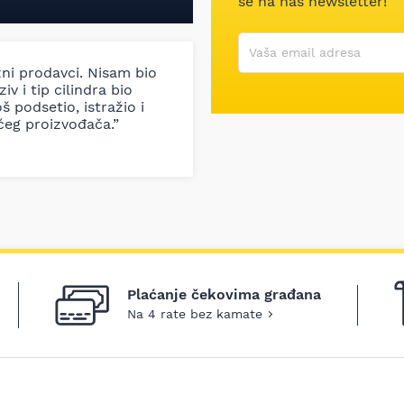
se na naš newsletter!
Korisničko ime
Vaša email adresa
zni prodavci. Nisam bio
iv i tip cilindra bio
š podsetio, istražio i
ćeg proizvođača.”
Plaćanje čekovima građana
Na 4 rate bez kamate