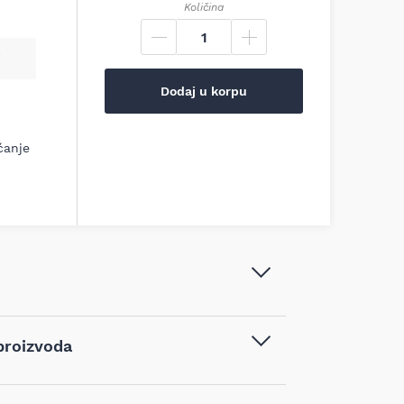
Količina
Dodaj u korpu
ćanje
Makita LED lampa 12 V max - CXT
proizvoda
Solo, DEAML106
Aku lampe i reflektori
,
LED rasveta
,
vodom kupljenim na sajtu najpovoljnijialati.rs,
Radne lampe